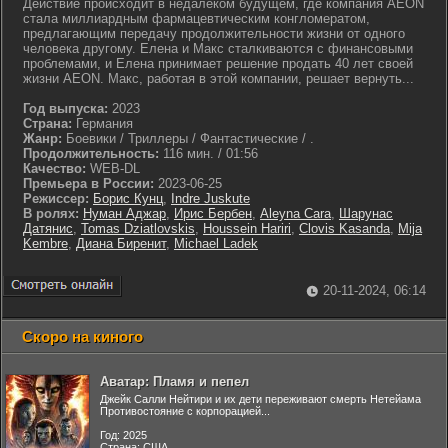
Действие происходит в недалеком будущем, где компания AEON
стала миллиардным фармацевтическим конгломератом,
предлагающим передачу продолжительности жизни от одного
человека другому. Елена и Макс сталкиваются с финансовыми
проблемами, и Елена принимает решение продать 40 лет своей
жизни AEON. Макс, работая в этой компании, решает вернуть...
Год выпуска:
2023
Страна:
Германия
Жанр:
Боевики / Триллеры / Фантастические / .
Продолжительность:
116 мин. / 01:56
Качество:
WEB-DL
Премьера в России:
2023-06-25
Режиссер:
Борис Кунц
,
Indre Juskute
В ролях:
Нуман Аджар
,
Ирис Бербен
,
Aleyna Cara
,
Шарунас
Датянис
,
Tomas Dziatlovskis
,
Houssein Hariri
,
Clovis Kasanda
,
Mija
Kembre
,
Диана Биренит
,
Michael Ladek
20-11-2024, 06:14
Скоро на киного
Аватар: Пламя и пепел
Джейк Салли Нейтири и их дети переживают смерть Нетейама
Противостояние с корпорацией...
Год: 2025
Страна: США