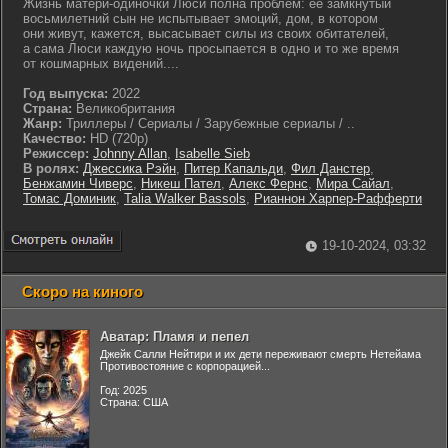
Жизнь матери-одиночки Люси полна проблем: ее замкнутый
восьмилетний сын не испытывает эмоций, дом, в котором
они живут, кажется, высасывает силы из своих обитателей,
а сама Люси каждую ночь просыпается в одно и то же время
от кошмарных видений....
Год выпуска:
2022
Страна:
Великобритания
Жанр:
Триллеры / Сериалы / Зарубежные сериалы / ..
Качество:
HD (720p)
Режиссер:
Johnny Allan
,
Isabelle Sieb
В ролях:
Джессика Рэйн
,
Питер Капальди
,
Фил Данстер
,
Бенжамин Чиверс
,
Никеш Пател
,
Алекс Фернс
,
Мира Сайал
,
Томас Доминик
,
Talia Walker Bassols
,
Рианнон Харпер-Рафферти
19-10-2024, 03:32
Скоро на киного
Аватар: Пламя и пепел
Джейк Салли Нейтири и их дети переживают смерть Нетейама
Противостояние с корпорацией...
Год: 2025
Страна: США