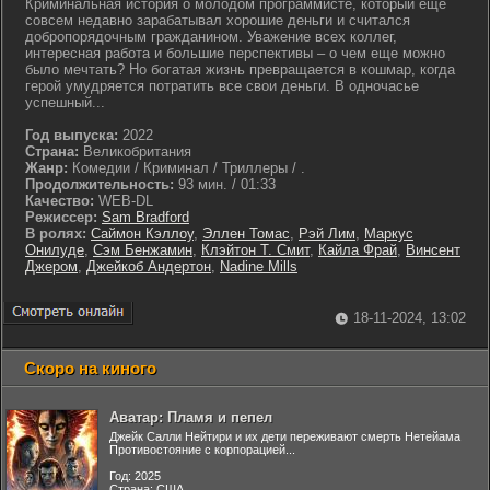
Криминальная история о молодом программисте, который еще
совсем недавно зарабатывал хорошие деньги и считался
добропорядочным гражданином. Уважение всех коллег,
интересная работа и большие перспективы – о чем еще можно
было мечтать? Но богатая жизнь превращается в кошмар, когда
герой умудряется потратить все свои деньги. В одночасье
успешный...
Год выпуска:
2022
Страна:
Великобритания
Жанр:
Комедии / Криминал / Триллеры / .
Продолжительность:
93 мин. / 01:33
Качество:
WEB-DL
Режиссер:
Sam Bradford
В ролях:
Саймон Кэллоу
,
Эллен Томас
,
Рэй Лим
,
Маркус
Онилуде
,
Сэм Бенжамин
,
Клэйтон Т. Смит
,
Кайла Фрай
,
Винсент
Джером
,
Джейкоб Андертон
,
Nadine Mills
18-11-2024, 13:02
Скоро на киного
Аватар: Пламя и пепел
Джейк Салли Нейтири и их дети переживают смерть Нетейама
Противостояние с корпорацией...
Год: 2025
Страна: США