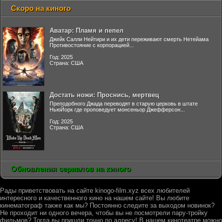
Скоро на киного
Аватар: Пламя и пепел
Джейк Салли Нейтири и их дети переживают смерть Нетейама
Противостояние с корпорацией...
Год: 2025
Страна: США
Достать ножи: Проснись, мертвец
Преподобного Джада переводят в старую церковь в штате
НьюЙорк где проповедует монсеньор Джефферсон...
Год: 2025
Страна: США
Обновления сериалов на киного
Рады приветствовать на сайте kinogo-film.xyz всех любителей
интересного и качественного кино на нашем сайте! Вы любите
кинематограф также как мы? Постоянно следите за выходом новинок?
Не проходит ни одного вечера, чтобы вы не посмотрели пару-тройку
фильмов? Тогда вы пришли точно по адресу! В нашем кинотеатре можно