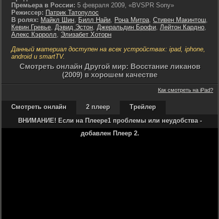
Премьера в России:
5 февраля 2009, «BVSPR Sony»
Режиссер:
Патрик Татопулос
В ролях:
Майкл Шин
,
Билл Найи
,
Рона Митра
,
Стивен Макинтош
,
Кевин Гревье
,
Дэвид Эстон
,
Джеральдин Брофи
,
Лейтон Кардно
,
Алекс Кэрролл
,
Элизабет Хоторн
Данный материал доступен на всех устройствах: ipad, iphone,
android и smartTV.
Cмотреть онлайн Другой мир: Восстание ликанов
(2009) в хорошем качестве
Как смотреть на iPad?
Смотреть онлайн
2 плеер
Трейлер
ВНИМАНИЕ! Если на Плеере1 проблемы или неудобства -
добавлен Плеер 2.