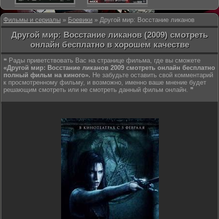
Фильмы и сериалы
»
Боевики
» Другой мир: Восстание ликанов
Другой мир: Восстание ликанов (2009) смотреть
онлайн бесплатно в хорошем качестве
❝ Рады приветствовать Вас на странице фильма, где вы сможете
«Другой мир: Восстание ликанов 2009 смотреть онлайн бесплатно
полный фильм на киного».
Не забудьте оставить свой комментарий
к просмотренному фильму, и возможно, именно ваше мнение будет
решающим смотреть или не смотреть данный фильм онлайн. ❞