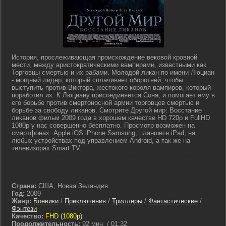
История, прослеживающая происхождение вековой кровной
мести, между аристократическими вампирами, известными как
Торговцы смертью и их рабами. Молодой ликан по имени Люциан
- мощный лидер, который сплачивает оборотней, чтобы
выступить против Виктора, жестокого короля вампиров, который
поработил их. К Люциану присоединяется Соня, и помогает ему в
его борьбе против смертоносной армии торговцев смертью и
борьбе за свободу ликанов. Смотрите Другой мир: Восстание
ликанов фильм 2009 года в хорошем качестве HD 720p и FullHD
1080p у нас совершенно бесплатно. Просмотр возможен на
смартфонах: Apple iOS iPhone Samsung, планшете iPad, на
любых устройствах под управлением Android, а так же на
телевизорах Smart TV.
lostfilm tv lordfilm kinoflux kinogo cc kinogoo kinogo eu kinogo.inc
hdrezka
Страна:
США, Новая Зеландия
Год:
2009
Жанр:
Боевики
/
Приключения
/
Триллеры
/
Фантастические
/
Фэнтези
Качество:
FHD (1080p)
Продолжительность:
92 мин. / 01:32