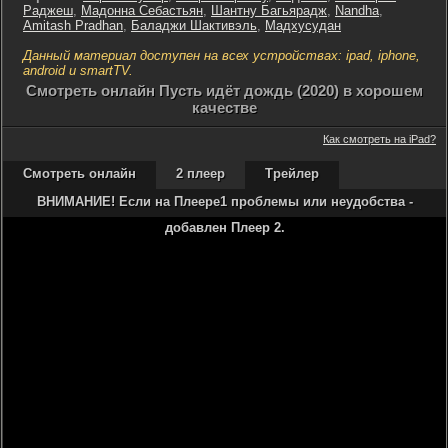
Раджеш
,
Мадонна Себастьян
,
Шантну Багьярадж
,
Nandha
,
Amitash Pradhan
,
Баладжи Шактивэль
,
Мадхусудан
Данный материал доступен на всех устройствах: ipad, iphone,
android и smartTV.
Cмотреть онлайн Пусть идёт дождь (2020) в хорошем
качестве
Как смотреть на iPad?
Смотреть онлайн
2 плеер
Трейлер
ВНИМАНИЕ! Если на Плеере1 проблемы или неудобства -
добавлен Плеер 2.