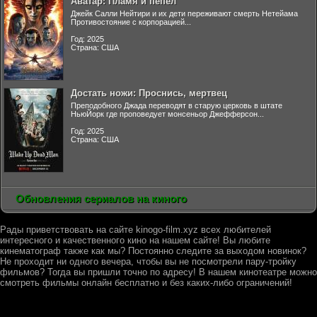
Аватар: Пламя и пепел
Джейк Салли Нейтири и их дети переживают смерть Нетейама
Противостояние с корпорацией...
Год: 2025
Страна: США
Достать ножи: Проснись, мертвец
Преподобного Джада переводят в старую церковь в штате
НьюЙорк где проповедует монсеньор Джефферсон...
Год: 2025
Страна: США
Обновления сериалов на киного
Рады приветствовать на сайте kinogo-film.xyz всех любителей
интересного и качественного кино на нашем сайте! Вы любите
кинематограф также как мы? Постоянно следите за выходом новинок?
Не проходит ни одного вечера, чтобы вы не посмотрели пару-тройку
фильмов? Тогда вы пришли точно по адресу! В нашем кинотеатре можно
смотреть фильмы онлайн бесплатно и без каких-либо ограничений!