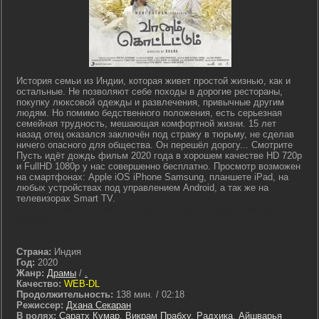
История семьи из Индии, которая живет простой жизнью, как и
остальные. Не позволяют себе походы в дорогие рестораны,
покупку люксовой одежды и развлечения, привычные другим
людям. Но помимо бедственного положения, есть серьезная
семейная трудность, мешающая комфортной жизни. 15 лет
назад отец оказался заключён под стражу в тюрьму, не сделав
ничего опасного для общества. Он перешёл дорогу... Смотрите
Пусть идёт дождь фильм 2020 года в хорошем качестве HD 720p
и FullHD 1080p у нас совершенно бесплатно. Просмотр возможен
на смартфонах: Apple iOS iPhone Samsung, планшете iPad, на
любых устройствах под управлением Android, а так же на
телевизорах Smart TV.
lostfilm tv lordfilm kinoflux kinogo cc kinogoo kinogo eu kinogo.inc
hdrezka
Страна:
Индия
Год:
2020
Жанр:
Драмы
/
.
Качество:
WEB-DL
Продолжительность:
138 мин. / 02:18
Режиссер:
Дхана Секаран
В ролях:
Саратх Кумар
,
Викрам Прабху
,
Радхика
,
Айшварья