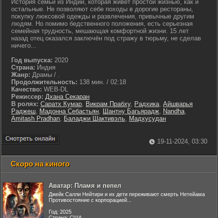
История семьи из Индии, которая живет простой жизнью, как и
остальные. Не позволяют себе походы в дорогие рестораны,
покупку люксовой одежды и развлечения, привычные другим
людям. Но помимо бедственного положения, есть серьезная
семейная трудность, мешающая комфортной жизни. 15 лет
назад отец оказался заключён под стражу в тюрьму, не сделав
ничего...
Год выпуска:
2020
Страна:
Индия
Жанр:
Драмы / .
Продолжительность:
138 мин. / 02:18
Качество:
WEB-DL
Режиссер:
Дхана Секаран
В ролях:
Саратх Кумар
,
Викрам Прабху
,
Радхика
,
Айшварья
Раджеш
,
Мадонна Себастьян
,
Шантну Багьярадж
,
Nandha
,
Amitash Pradhan
,
Баладжи Шактивэль
,
Мадхусудан
19-11-2024, 03:30
Скоро на киного
Аватар: Пламя и пепел
Джейк Салли Нейтири и их дети переживают смерть Нетейама
Противостояние с корпорацией...
Год: 2025
Страна: США