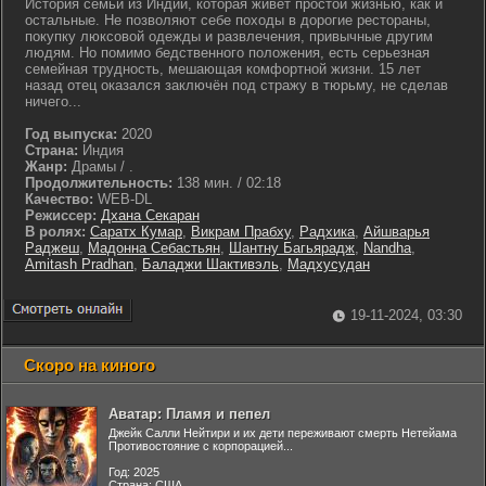
История семьи из Индии, которая живет простой жизнью, как и
остальные. Не позволяют себе походы в дорогие рестораны,
покупку люксовой одежды и развлечения, привычные другим
людям. Но помимо бедственного положения, есть серьезная
семейная трудность, мешающая комфортной жизни. 15 лет
назад отец оказался заключён под стражу в тюрьму, не сделав
ничего...
Год выпуска:
2020
Страна:
Индия
Жанр:
Драмы / .
Продолжительность:
138 мин. / 02:18
Качество:
WEB-DL
Режиссер:
Дхана Секаран
В ролях:
Саратх Кумар
,
Викрам Прабху
,
Радхика
,
Айшварья
Раджеш
,
Мадонна Себастьян
,
Шантну Багьярадж
,
Nandha
,
Amitash Pradhan
,
Баладжи Шактивэль
,
Мадхусудан
19-11-2024, 03:30
Скоро на киного
Аватар: Пламя и пепел
Джейк Салли Нейтири и их дети переживают смерть Нетейама
Противостояние с корпорацией...
Год: 2025
Страна: США