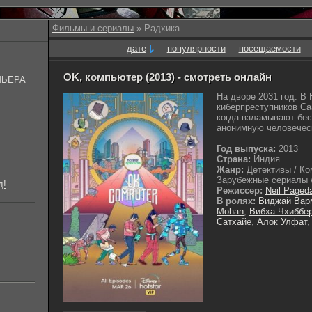
Фильмы и сериалы
» Радхика
дате
популярности
посещаемости
OK, компьютер (2013) - смотреть онлайн
МЬЕРА
На дворе 2031 год. В 
киберпреступников С
когда взламывают бес
анонимную человеческ
Год выпуска:
2013
Страна:
Индия
Жанр:
Детективы / Ко
Зарубежные сериалы /
д!
Режиссер:
Neil Pageda
В ролях:
Виджай Вар
Mohan
,
Вибха Чхиббе
Сатхайе
,
Алок Улфат