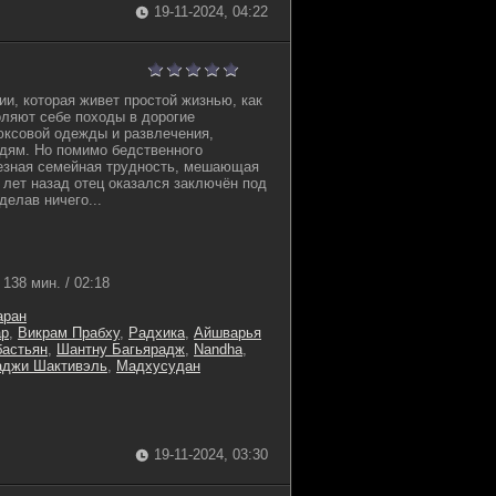
19-11-2024, 04:22
ии, которая живет простой жизнью, как
оляют себе походы в дорогие
юксовой одежды и развлечения,
дям. Но помимо бедственного
ьезная семейная трудность, мешающая
 лет назад отец оказался заключён под
делав ничего...
138 мин. / 02:18
аран
ар
,
Викрам Прабху
,
Радхика
,
Айшварья
астьян
,
Шантну Багьярадж
,
Nandha
,
аджи Шактивэль
,
Мадхусудан
19-11-2024, 03:30