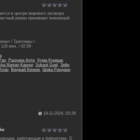
ается в центре мирового заговора
страстный роман принимает внезапный
инал / Триллеры / .
129 мин. / 02:09
а
Рао
,
Радхика Апте
,
Хума Куреши
,
ha Ranjan Kapoor
,
Sukant Goel
,
Зейн
Кхер
,
Виджай Кенкре
,
Шива Риндани
19-11-2024, 03:28
йн
девушка, работающая в библиотеке. О