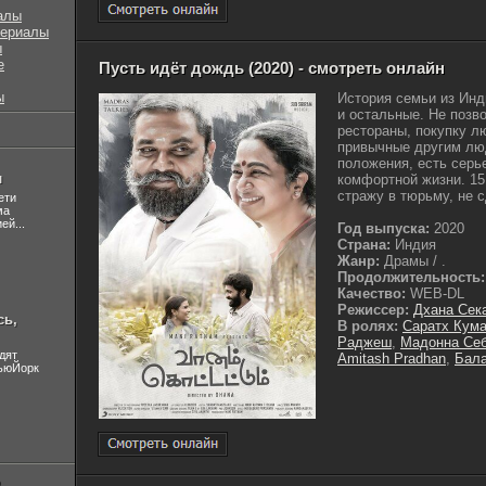
алы
сериалы
ы
е
Пусть идёт дождь (2020) - смотреть онлайн
ы
История семьи из Инд
и остальные. Не позв
рестораны, покупку л
привычные другим лю
положения, есть сер
л
комфортной жизни. 15
стражу в тюрьму, не с
ети
ма
ей...
Год выпуска:
2020
Страна:
Индия
Жанр:
Драмы / .
Продолжительность:
Качество:
WEB-DL
Режиссер:
Дхана Сек
сь,
В ролях:
Саратх Кум
Раджеш
,
Мадонна Себ
дят
Amitash Pradhan
,
Бал
НьюЙорк