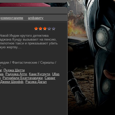
комментариям
алфавиту
Новой Индии крутого детектива
ааджана Кунду вызывают на пенсию,
пилотное такси и приказывают убить
ую жертву....
медии / Фантастические / Сериалы /
 ..
r
,
Пуджа Шетти
ма
,
Радхика Апте
,
Кани Кусрути
,
Ullas
р
,
Ратнабали Бхаттачарджи
,
Саранг
,
Джеки Шрофф
,
Расика Дагал