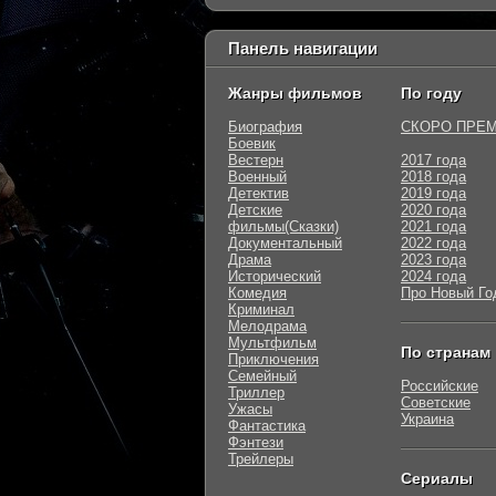
Панель навигации
Жанры фильмов
По году
Биография
СКОРО ПРЕ
Боевик
Вестерн
2017 года
Военный
2018 года
Детектив
2019 года
Детские
2020 года
фильмы(Сказки)
2021 года
Документальный
2022 года
Драма
2023 года
Исторический
2024 года
Комедия
Про Новый Го
Криминал
Мелодрама
Мультфильм
По странам
Приключения
Семейный
Российские
Триллер
Советские
Ужасы
Украина
Фантастика
Фэнтези
Трейлеры
Сериалы