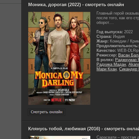
Моника, дорогая (2022) - смотреть онлайн
Главный герой оказыв
после того, как его 
оборот....
Год выпуска:
2022
Страна:
Индия
Жанр:
Комедии / Крим
Продолжительность:
Качество:
WEB-DLRip
Режиссер:
Васан Бал
В ролях:
Раджкумар 
Радхика Мадан
,
Akans
Мари Кхан
,
Сикандер 
Клянусь тобой, любимая (2016) - смотреть онла
Сарасвати – простая 