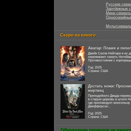
Русские сери
Зарубежные 
Мини сериал
Односерийны
Мультсериал
Скоро на киного
Аватар: Пламя и пепе
Джейк Салли Нейтири и их д
переживают смерть Нетейа
Противостояние с корпораци
Год: 2025
Страна: США
Достать ножи: Просни
мертвец
Преподобного Джада перево
в старую церковь в штате 
где проповедует монсеньор
Джефферсон...
Год: 2025
Страна: США
Обновления сериалов на киного