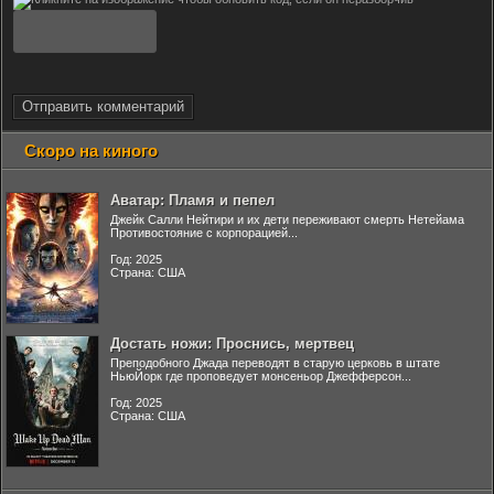
Отправить комментарий
Скоро на киного
Аватар: Пламя и пепел
Джейк Салли Нейтири и их дети переживают смерть Нетейама
Противостояние с корпорацией...
Год: 2025
Страна: США
Достать ножи: Проснись, мертвец
Преподобного Джада переводят в старую церковь в штате
НьюЙорк где проповедует монсеньор Джефферсон...
Год: 2025
Страна: США