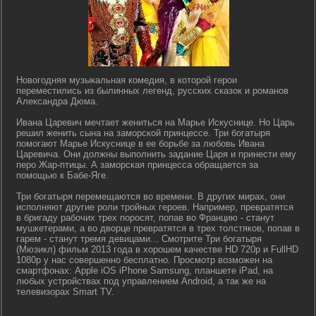
Новогодняя музыкальная комедия, в которой герои
переместились из былинных легенд, русских сказок и романов
Александра Дюма.
Ивана Царевич мечтает жениться на Марье Искуснице. Но Царь
решил женить сына на заморской принцессе. Три богатыря
помогают Марье Искуснице в ее борьбе за любовь Ивана
Царевича. Они должны выполнить задание Царя и принести ему
перо Жар-птицы. А заморская принцесса обращается за
помощью к Бабе-Яге.
Три богатыря перемещаются во времени. В других мирах, они
исполняют другие роли тройных героев. Например, превратятся
в бригаду рабочих трех поросят, попав во Францию - станут
мушкетерами, а во дворце превратятся в трех толстяков, попав в
гарем - станут тремя девицами... Смотрите Три богатыря
(Мюзикл) фильм 2013 года в хорошем качестве HD 720p и FullHD
1080p у нас совершенно бесплатно. Просмотр возможен на
смартфонах: Apple iOS iPhone Samsung, планшете iPad, на
любых устройствах под управлением Android, а так же на
телевизорах Smart TV.
lostfilm tv lordfilm kinoflux kinogo cc kinogoo kinogo eu kinogo.inc
hdrezka