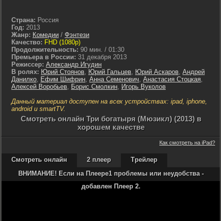
Страна:
Россия
Год:
2013
Жанр:
Комедии
/
Фэнтези
Качество:
FHD (1080p)
Продолжительность:
90 мин. / 01:30
Премьера в России:
31 декабря 2013
Режиссер:
Александр Игудин
В ролях:
Юрий Стоянов
,
Юрий Гальцев
,
Юрий Аскаров
,
Андрей
Данилко
,
Ефим Шифрин
,
Анна Семенович
,
Анастасия Стоцкая
,
Алексей Воробьев
,
Борис Смолкин
,
Игорь Вуколов
Данный материал доступен на всех устройствах: ipad, iphone,
android и smartTV.
Cмотреть онлайн Три богатыря (Мюзикл) (2013) в
хорошем качестве
Как смотреть на iPad?
Смотреть онлайн
2 плеер
Трейлер
ВНИМАНИЕ! Если на Плеере1 проблемы или неудобства -
добавлен Плеер 2.