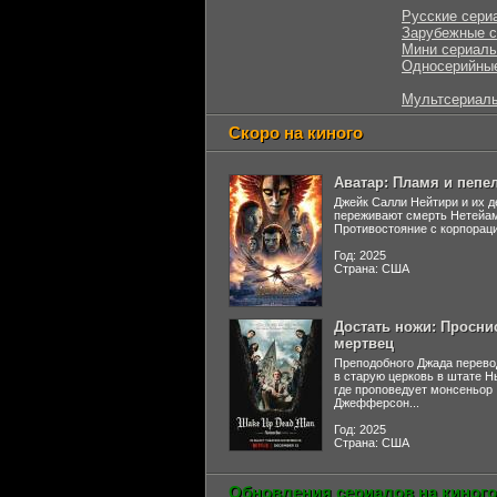
Русские сери
Зарубежные 
Мини сериал
Односерийны
Мультсериал
Скоро на киного
Аватар: Пламя и пепе
Джейк Салли Нейтири и их д
переживают смерть Нетейа
Противостояние с корпораци
Год: 2025
Страна: США
Достать ножи: Просни
мертвец
Преподобного Джада перево
в старую церковь в штате 
где проповедует монсеньор
Джефферсон...
Год: 2025
Страна: США
Обновления сериалов на киного