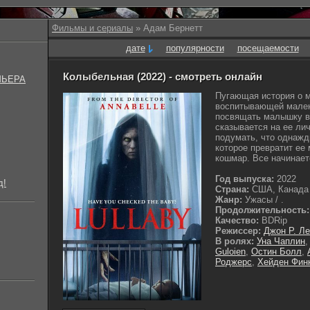
Фильмы и сериалы
» Адам Бернетт
дате
популярности
посещаемости
Колыбельная (2022) - смотреть онлайн
МЬЕРА
Пугающая история о 
воспитывающей мален
посвящать малышку вс
сказывается на ее ли
подумать, что однажд
которое превратит ее
кошмар. Все начинаетс
Год выпуска:
2022
д!
Страна:
США, Канада
Жанр:
Ужасы / .
Продолжительность:
Качество:
BDRip
Режиссер:
Джон Р. Ле
В ролях:
Уна Чаплин
Guloien
,
Остин Болл
,
Роджерс
,
Хейден Фин