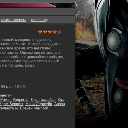
комментариям
алфавиту
молодой женщине, в одиночку
ького ребенка. Матери приходится
е свое время, что негативно
чной жизни. Однако она не могла и
ы произойдет страшнейшее событие,
 материнские будни в бесконечный
я в тот день, когда...
89 мин. / 01:29
онетти
,
Рамон Родригес
,
Лиэн Балабан
,
Kira
Адам Бернетт
,
Мони Огунсуйи
,
Аарон
кельштайн
,
Брайан МакКэйг