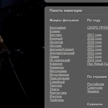
Панель навигации
Жанры фильмов
По году
Биография
СКОРО ПРЕ
Боевик
Вестерн
2017 года
Военный
2018 года
Детектив
2019 года
Детские
2020 года
фильмы(Сказки)
2021 года
Документальный
2022 года
Драма
2023 года
Исторический
2024 года
Комедия
Про Новый Го
Криминал
Мелодрама
Мультфильм
По странам
Приключения
Семейный
Российские
Триллер
Советские
Ужасы
Украина
Фантастика
Фэнтези
Трейлеры
Сериалы