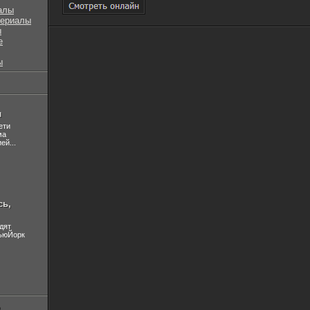
алы
сериалы
ы
е
ы
л
ети
ма
ей...
сь,
дят
НьюЙорк