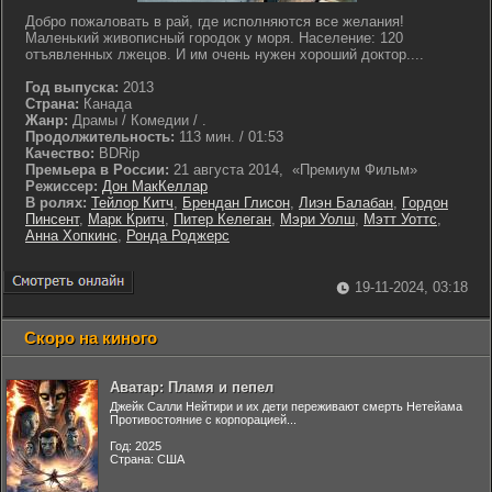
Добро пожаловать в рай, где исполняются все желания!
Маленький живописный городок у моря. Население: 120
отъявленных лжецов. И им очень нужен хороший доктор....
Год выпуска:
2013
Страна:
Канада
Жанр:
Драмы / Комедии / .
Продолжительность:
113 мин. / 01:53
Качество:
BDRip
Премьера в России:
21 августа 2014, «Премиум Фильм»
Режиссер:
Дон МакКеллар
В ролях:
Тейлор Китч
,
Брендан Глисон
,
Лиэн Балабан
,
Гордон
Пинсент
,
Марк Критч
,
Питер Келеган
,
Мэри Уолш
,
Мэтт Уоттс
,
Анна Хопкинс
,
Ронда Роджерс
19-11-2024, 03:18
Скоро на киного
Аватар: Пламя и пепел
Джейк Салли Нейтири и их дети переживают смерть Нетейама
Противостояние с корпорацией...
Год: 2025
Страна: США