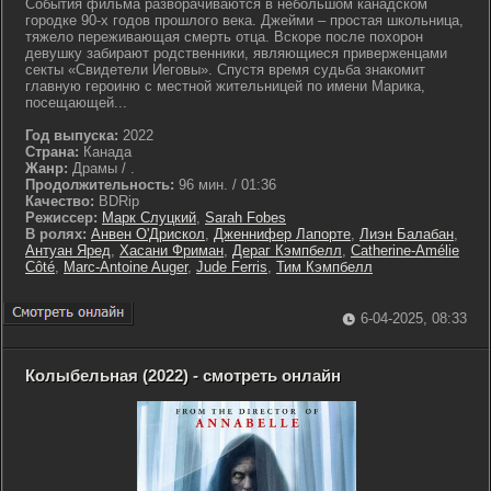
События фильма разворачиваются в небольшом канадском
городке 90-х годов прошлого века. Джейми – простая школьница,
тяжело переживающая смерть отца. Вскоре после похорон
девушку забирают родственники, являющиеся приверженцами
секты «Свидетели Иеговы». Спустя время судьба знакомит
главную героиню с местной жительницей по имени Марика,
посещающей...
Год выпуска:
2022
Страна:
Канада
Жанр:
Драмы / .
Продолжительность:
96 мин. / 01:36
Качество:
BDRip
Режиссер:
Марк Слуцкий
,
Sarah Fobes
В ролях:
Анвен О'Дрискол
,
Дженнифер Лапорте
,
Лиэн Балабан
,
Антуан Яред
,
Хасани Фриман
,
Дераг Кэмпбелл
,
Catherine-Amélie
Côté
,
Marc-Antoine Auger
,
Jude Ferris
,
Тим Кэмпбелл
6-04-2025, 08:33
Колыбельная (2022) - смотреть онлайн