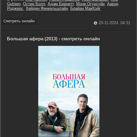
Guloien
,
Остин Болл
,
Адам Бернетт
,
Мони Огунсуйи
,
Аарон
Роджерс
,
Хейден Финкельштайн
,
Брайан МакКэйг
20-11-2024, 04:31
Большая афера (2013) - смотреть онлайн