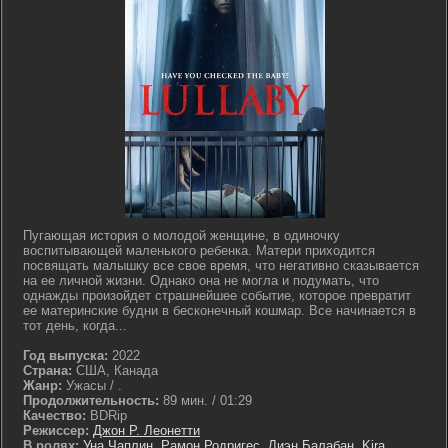
Пугающая история о молодой женщине, в одиночку
воспитывающей маленького ребенка. Матери приходится
посвящать малышку все свое время, что негативно сказывается
на ее личной жизни. Однако она не могла и подумать, что
однажды произойдет страшнейшее событие, которое превратит
ее материнские будни в бесконечный кошмар. Все начинается в
тот день, когда...
Год выпуска:
2022
Страна:
США, Канада
Жанр:
Ужасы / .
Продолжительность:
89 мин. / 01:29
Качество:
BDRip
Режиссер:
Джон Р. Леонетти
В ролях:
Уна Чаплин
,
Рамон Родригес
,
Лиэн Балабан
,
Kira