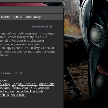
комментариям
алфавиту
 она сейчас себя называет, - молодая
га о непростом детстве в семье
рной в Копенгагене. Девушка
й провинциальный городок
 обнаруживает, что никому из семьи
в и прогрессивных взглядов на жизнь.
авный...
91 мин. / 01:31
ерсен
юнстер
,
Бодиль Ёргенсон
,
Anne Sofie
оведер
,
Томас Хван Х. Андерсен
,
н Споттаг
,
Saga Nikoline Linde
sebius
,
Анна Юль