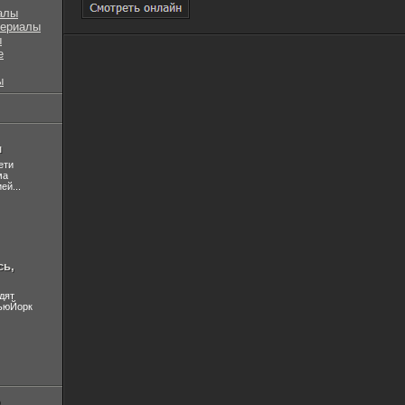
алы
сериалы
ы
е
ы
л
ети
ма
ей...
сь,
дят
НьюЙорк