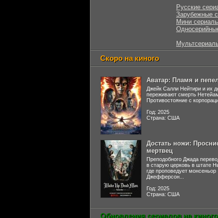
Русские сери
Зарубежные 
Мини сериал
Односерийны
Мультсериал
Скоро на киного
Аватар: Пламя и пепе
Джейк Салли Нейтири и их д
переживают смерть Нетейа
Противостояние с корпораци
Год: 2025
Страна: США
Достать ножи: Просни
мертвец
Преподобного Джада перево
в старую церковь в штате 
где проповедует монсеньор
Джефферсон...
Год: 2025
Страна: США
Обновления сериалов на киного