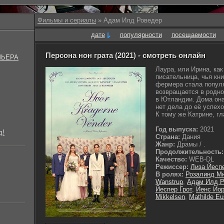
Фильмы и сериалы
» Адам Илд Роведер
дате
популярности
посещаемости
Персона нон грата (2021) - смотреть онлайн
МЬЕРА
Лаура, или Ирина, как
писательница, чья кни
фермера стала популя
возвращается в родно
в Ютландии. Дома она
нет дела до её успехо
К тому же Катрине, гл
Год выпуска:
2021
д!
Страна:
Дания
Жанр:
Драмы / .
Продолжительность:
Качество:
WEB-DL
Режиссер:
Лиза Йесп
В ролях:
Розалинд М
Wanstrup
,
Адам Илд Р
Йеспер Грот
,
Йенс Йор
Mikkelsen
,
Mathilde Eu