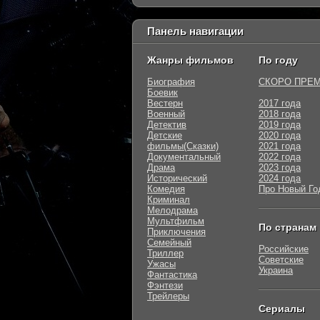
Панель навигации
Жанры фильмов
По году
Биография
СКОРО ПРЕ
Боевик
Вестерн
2017 года
Военный
2018 года
Детектив
2019 года
Детские
2020 года
фильмы(Сказки)
2021 года
Документальный
2022 года
Драма
2023 года
Исторический
2024 года
Комедия
Про Новый Го
Криминал
Мелодрама
Мультфильм
По странам
Приключения
Семейный
Российские
Триллер
Советские
Ужасы
Украина
Фантастика
Фэнтези
Трейлеры
Сериалы