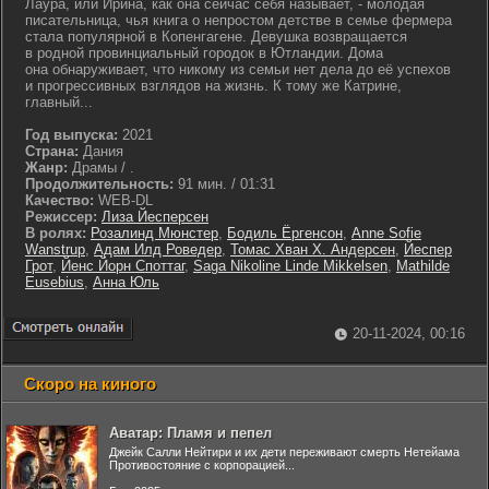
Лаура, или Ирина, как она сейчас себя называет, - молодая
писательница, чья книга о непростом детстве в семье фермера
стала популярной в Копенгагене. Девушка возвращается
в родной провинциальный городок в Ютландии. Дома
она обнаруживает, что никому из семьи нет дела до её успехов
и прогрессивных взглядов на жизнь. К тому же Катрине,
главный...
Год выпуска:
2021
Страна:
Дания
Жанр:
Драмы / .
Продолжительность:
91 мин. / 01:31
Качество:
WEB-DL
Режиссер:
Лиза Йесперсен
В ролях:
Розалинд Мюнстер
,
Бодиль Ёргенсон
,
Anne Sofie
Wanstrup
,
Адам Илд Роведер
,
Томас Хван Х. Андерсен
,
Йеспер
Грот
,
Йенс Йорн Споттаг
,
Saga Nikoline Linde Mikkelsen
,
Mathilde
Eusebius
,
Анна Юль
20-11-2024, 00:16
Скоро на киного
Аватар: Пламя и пепел
Джейк Салли Нейтири и их дети переживают смерть Нетейама
Противостояние с корпорацией...