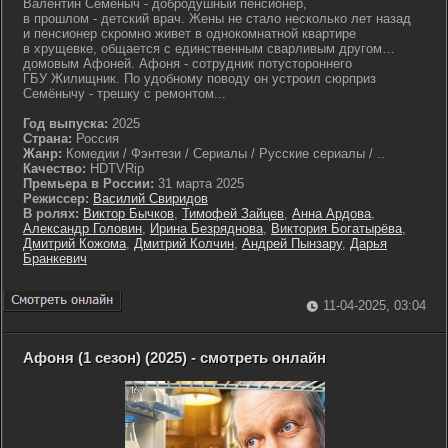
Валентин Семёныч - добродушный пенсионер,
в прошлом - детский врач. Жены не стало несколько лет назад
и пенсионер скромно живет в однокомнатной квартире
в хрущевке, общается с единственным сварливым другом…
домовым Афоней. Афоня - сотрудник потустороннего
ГБУ Жилищник. По удобному поводу он устроил сюрприз
Семёнычу - трешку с ремонтом...
Год выпуска:
2025
Страна:
Россия
Жанр:
Комедии / Фэнтези / Сериалы / Русские сериалы / ..
Качество:
HDTVRip
Премьера в России:
31 марта 2025
Режиссер:
Василий Свиридов
В ролях:
Виктор Бычков
,
Тимофей Зайцев
,
Анна Ардова
,
Александр Головин
,
Ирина Безряднова
,
Виктория Богатырёва
,
Дмитрий Кожома
,
Дмитрий Колчин
,
Андрей Пынзару
,
Дарья
Бранкевич
11-04-2025, 03:04
Афоня (1 сезон) (2025) - смотреть онлайн