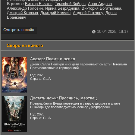
В ролях:
Виктор Бычков
,
Тимофей Зайцев
,
Анна Ардова
,
Александр Головин
,
Ирина Безряднова
,
Виктория Богатырёва
,
Дмитрий Кожома
,
Дмитрий Колчин
,
Андрей Пынзару
,
Дарья
Бранкевич
10-04-2025, 18:17
Скоро на киного
Аватар: Пламя и пепел
Джейк Салли Нейтири и их дети переживают смерть Нетейама
Противостояние с корпорацией...
Год: 2025
Страна: США
Достать ножи: Проснись, мертвец
Преподобного Джада переводят в старую церковь в штате
НьюЙорк где проповедует монсеньор Джефферсон...
Год: 2025
Страна: США