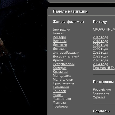
Панель навигации
Жанры фильмов
По году
Биография
СКОРО ПРЕ
Боевик
Вестерн
2017 года
Военный
2018 года
Детектив
2019 года
Детские
2020 года
фильмы(Сказки)
2021 года
Документальный
2022 года
Драма
2023 года
Исторический
2024 года
Комедия
Про Новый Го
Криминал
Мелодрама
Мультфильм
По странам
Приключения
Семейный
Российские
Триллер
Советские
Ужасы
Украина
Фантастика
Фэнтези
Трейлеры
Сериалы