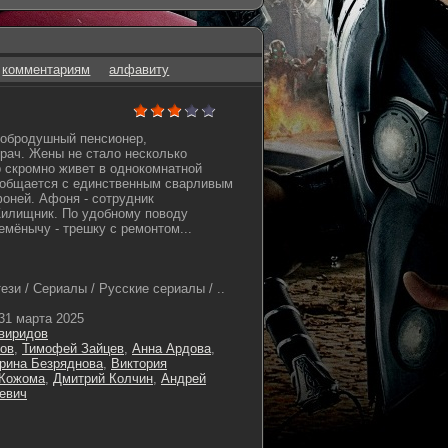
комментариям
алфавиту
добродушный пенсионер,
врач. Жены не стало несколько
р скромно живет в однокомнатной
, общается с единственным сварливым
ней. Афоня - сотрудник
Жилищник. По удобному поводу
емёнычу - трешку с ремонтом...
зи / Сериалы / Русские сериалы / ..
31 марта 2025
виридов
ов
,
Тимофей Зайцев
,
Анна Ардова
,
рина Безряднова
,
Виктория
 Кожома
,
Дмитрий Колчин
,
Андрей
евич