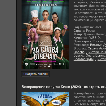
в тюрьму, обвиняя в 
клиентам. Для защиты
тех, кому помогли её 
не оставляет на это 
кто теоретически могу
сокамерницы, однако о
Год выпуска:
2024
Страна:
Россия
Жанр:
Драмы / Комеди
Качество:
WEB-DL
Премьера в России:
Режиссер:
Виталий Д
В ролях:
Оксана Аки
Орлова
,
Дмитрий Чеб
Буцких
,
Ольга Ергина
Золотовицкий
,
Дмитри
Возвращение попугая Кеши (2024) - смотреть о
Комедийная история о
работающем в школе 
с тем он проживает в 
необычных ситуациях.