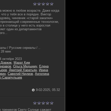
та можно в любом возрасте. Даже когда
, что у тебя все в порядке. Виктор
вдовец, чиновник «старой закалки»
 признающий современные технологии,
о в столице у него есть взрослая
яет один из департаментов
го...
лы / Русские сериалы / ..
28 мин
4 октября 2023
 Довжик
,
Марат Ким
онравов
,
Ольга Медынич
,
Елена
ырев
,
Дмитрий Харатьян
,
Ирина
овин
,
Савелий Наумов
,
Ангелина
р Сарапульцев
9-02-2025, 05:32
х тренингов Свету Солнце сажают