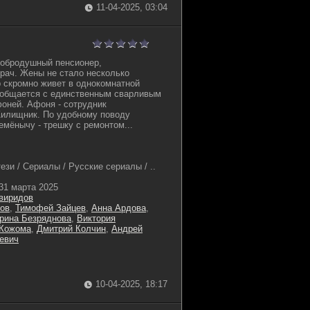
11-04-2025, 03:04
добродушный пенсионер,
врач. Жены не стало несколько
р скромно живет в однокомнатной
, общается с единственным сварливым
ней. Афоня - сотрудник
Жилищник. По удобному поводу
емёнычу - трешку с ремонтом...
зи / Сериалы / Русские сериалы / ..
31 марта 2025
виридов
ов
,
Тимофей Зайцев
,
Анна Ардова
,
рина Безряднова
,
Виктория
 Кожома
,
Дмитрий Колчин
,
Андрей
евич
10-04-2025, 18:17