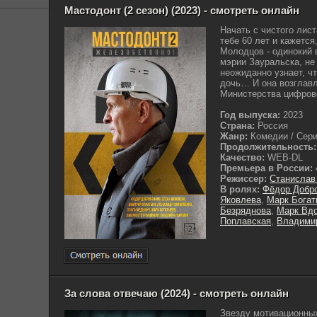
Мастодонт (2 сезон) (2023) - смотреть онлайн
Начать с чистого лис
тебе 60 лет и кажется
Молодцов - одинокий 
мэрии Зауральска, не
неожиданно узнает, чт
дочь… И она возглавл
Министерства цифрово
Год выпуска:
2023
Страна:
Россия
Жанр:
Комедии / Сериа
Продолжительность:
Качество:
WEB-DL
Премьера в России:
Режиссер:
Станислав
В ролях:
Фёдор Добр
Яковлева
,
Марк Богат
Безряднова
,
Марк Вд
Поплавская
,
Владими
За слова отвечаю (2024) - смотреть онлайн
Звезду мотивационны