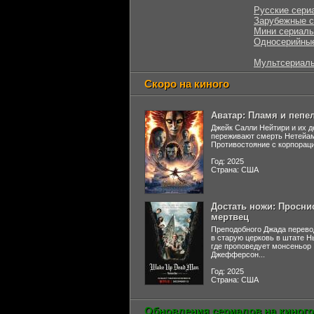
Русские сери
Зарубежные 
Мини сериал
Односерийны
Мультсериал
Скоро на киного
Аватар: Пламя и пепе
Джейк Салли Нейтири и их д
переживают смерть Нетейа
Противостояние с корпораци
Год: 2025
Страна: США
Достать ножи: Просни
мертвец
Преподобного Джада перево
в старую церковь в штате 
где проповедует монсеньор
Джефферсон...
Год: 2025
Страна: США
Обновления сериалов на киного