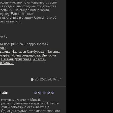
мошенничестве по отношению к своим
 в суде ей необходимы ходатайства
тренинги. Но общая волна хейта
надежд. Единственные,
т выступить в защиту Светы - это её
ни не верят...
и / .
14 ноября 2024, «КарроПрокат»
удка
ньшина
,
Настасья Самбурская
,
Татьяна
отарёв
,
Ирина Безряднова
,
Виктория
,
Евгения Дмитриева
,
Алексей
й Блохин
20-12-2024, 07:57
нлайн
 мужчине по имени Митяй,
простым учителем географии. Вместе
Сочи и регулярно оказывается в
 Однажды судьба сталкивает главного