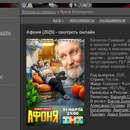
Фильмы и сериалы
» Ирина Безряднова
дате
популярности
посещаемости
Афоня (2025) - смотреть онлайн
МЬЕРА
Валентин Семёныч - 
в прошлом - детский 
лет назад и пенсионе
квартире в хрущевке
другом… домовым Афо
потустороннего ГБУ 
он устроил сюрприз С
Год выпуска:
2025
д!
Страна:
Россия
Жанр:
Комедии / Фэнте
Качество:
HDTVRip
Премьера в России:
Режиссер:
Василий С
В ролях:
Виктор Бычк
Александр Головин
,
И
Богатырёва
,
Дмитрий
Пынзару
,
Дарья Бранк