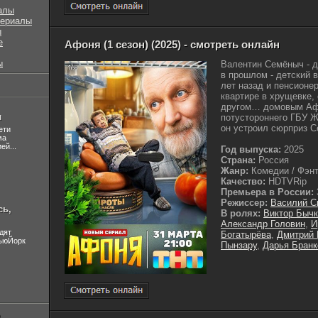
алы
сериалы
ы
е
Афоня (1 сезон) (2025) - смотреть онлайн
ы
Валентин Семёныч - 
в прошлом - детский 
лет назад и пенсионе
квартире в хрущевке
другом… домовым Афо
л
потустороннего ГБУ 
он устроил сюрприз С
ети
ма
ей...
Год выпуска:
2025
Страна:
Россия
Жанр:
Комедии / Фэнте
Качество:
HDTVRip
Премьера в России:
Режиссер:
Василий С
сь,
В ролях:
Виктор Бычк
Александр Головин
,
И
дят
Богатырёва
,
Дмитрий
НьюЙорк
Пынзару
,
Дарья Бранк