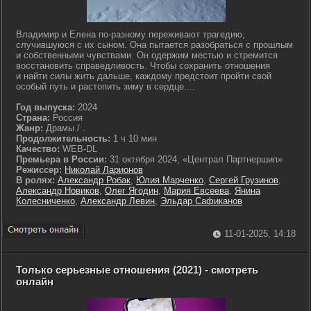
Владимир и Елена по-разному переживают трагедию,
случившуюся с их сыном. Она пытается разобраться с прошлым
и собственными чувствами. Он одержим местью и стремится
восстановить справедливость. Чтобы сохранить отношения
и найти силы жить дальше, каждому предстоит пройти свой
особый путь и растопить зиму в сердце....
Год выпуска:
2024
Страна:
Россия
Жанр:
Драмы / .
Продолжительность:
1 ч 10 мин
Качество:
WEB-DL
Премьера в России:
31 октября 2024, «Централ Партнершип»
Режиссер:
Николай Ларионов
В ролях:
Александр Робак
,
Юлия Марченко
,
Сергей Грузинов
,
Александр Новиков
,
Олег Ягодин
,
Мария Евсеева
,
Янина
Колесниченко
,
Александр Левин
,
Эльдар Сафиканов
11-01-2025, 14:18
Только серьезные отношения (2021) - смотреть
онлайн