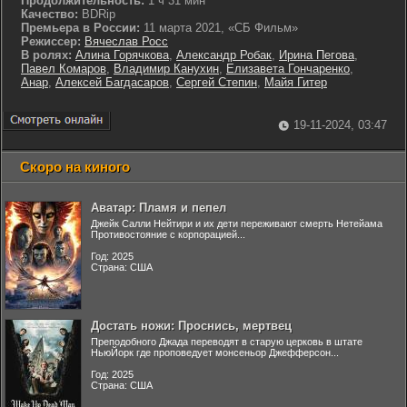
Продолжительность:
1 ч 31 мин
Качество:
BDRip
Премьера в России:
11 марта 2021, «СБ Фильм»
Режиссер:
Вячеслав Росс
В ролях:
Алина Горячкова
,
Александр Робак
,
Ирина Пегова
,
Павел Комаров
,
Владимир Канухин
,
Елизавета Гончаренко
,
Анар
,
Алексей Багдасаров
,
Сергей Степин
,
Майя Гитер
19-11-2024, 03:47
Скоро на киного
Аватар: Пламя и пепел
Джейк Салли Нейтири и их дети переживают смерть Нетейама
Противостояние с корпорацией...
Год: 2025
Страна: США
Достать ножи: Проснись, мертвец
Преподобного Джада переводят в старую церковь в штате
НьюЙорк где проповедует монсеньор Джефферсон...
Год: 2025
Страна: США