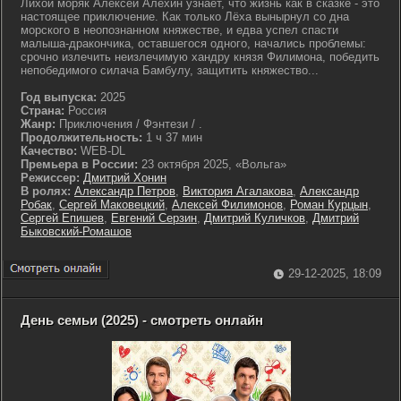
Лихой моряк Алексей Алехин узнаёт, что жизнь как в сказке - это
настоящее приключение. Как только Лёха вынырнул со дна
морского в неопознанном княжестве, и едва успел спасти
малыша-дракончика, оставшегося одного, начались проблемы:
срочно излечить неизлечимую хандру князя Филимона, победить
непобедимого силача Бамбулу, защитить княжество...
Год выпуска:
2025
Страна:
Россия
Жанр:
Приключения / Фэнтези / .
Продолжительность:
1 ч 37 мин
Качество:
WEB-DL
Премьера в России:
23 октября 2025, «Вольга»
Режиссер:
Дмитрий Хонин
В ролях:
Александр Петров
,
Виктория Агалакова
,
Александр
Робак
,
Сергей Маковецкий
,
Алексей Филимонов
,
Роман Курцын
,
Сергей Епишев
,
Евгений Серзин
,
Дмитрий Куличков
,
Дмитрий
Быковский-Ромашов
29-12-2025, 18:09
День семьи (2025) - смотреть онлайн