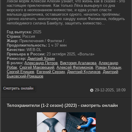
Лихой моряк Алексей Алехин узнаёт, что жизнь как в сказке - это
настоящее приключение. Как только Лёха вынырнул со дна
морского в неопознанном княжестве, и едва успел спасти
малыша-дракончика, оставшегося одного, начались проблемы:
срочно излечить неизлечимую хандру князя Филимона, победить
непобедимого силача Бамбулу, защитить княжество...
Год выпуска:
2025
Страна:
Россия
Жанр:
Приключения / Фэнтези / .
Продолжительность:
1 ч 37 мин
Качество:
WEB-DL
Премьера в России:
23 октября 2025, «Вольга»
Режиссер:
Дмитрий Хонин
В ролях:
Александр Петров
,
Виктория Агалакова
,
Александр
Робак
,
Сергей Маковецкий
,
Алексей Филимонов
,
Роман Курцын
,
Сергей Епишев
,
Евгений Серзин
,
Дмитрий Куличков
,
Дмитрий
Быковский-Ромашов
29-12-2025, 18:09
Телохранители (1-2 сезон) (2023) - смотреть онлайн