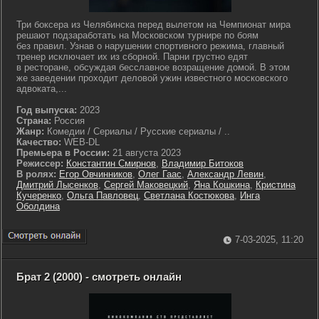
Три боксера из Челябинска перед вылетом на Чемпионат мира
решают подзаработать на Московском турнире по боям
без правил. Узнав о нарушении спортивного режима, главный
тренер исключает их из сборной. Парни грустно едят
в ресторане, обсуждая бесславное возращение домой. В этом
же заведении проходит деловой ужин известного московского
адвоката,...
Год выпуска:
2023
Страна:
Россия
Жанр:
Комедии / Сериалы / Русские сериалы / ..
Качество:
WEB-DL
Премьера в России:
21 августа 2023
Режиссер:
Константин Смирнов
,
Владимир Битоков
В ролях:
Егор Овчинников
,
Олег Гаас
,
Александр Левин
,
Дмитрий Лысенков
,
Сергей Маковецкий
,
Яна Кошкина
,
Кристина
Кучеренко
,
Ольга Павловец
,
Светлана Костюкова
,
Инга
Оболдина
7-03-2025, 11:20
Брат 2 (2000) - смотреть онлайн