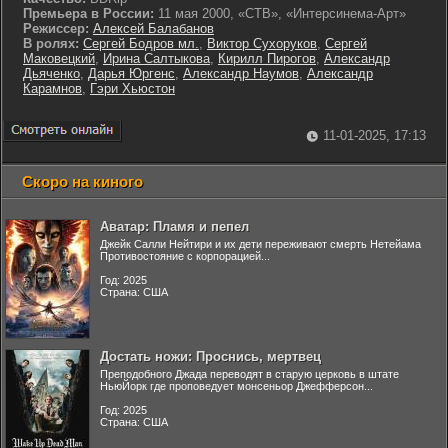
Премьера в России:
11 мая 2000, «СТВ», «Интерсинема-Арт»
Режиссер:
Алексей Балабанов
В ролях:
Сергей Бодров мл.
,
Виктор Сухоруков
,
Сергей
Маковецкий
,
Ирина Салтыкова
,
Кирилл Пирогов
,
Александр
Дьяченко
,
Дарья Юргенс
,
Александр Наумов
,
Александр
Карамнов
,
Гэри Хьюстон
11-01-2025, 17:13
Скоро на киного
Аватар: Пламя и пепел
Джейк Салли Нейтири и их дети переживают смерть Нетейама
Противостояние с корпорацией...
Год: 2025
Страна: США
Достать ножи: Проснись, мертвец
Преподобного Джада переводят в старую церковь в штате
НьюЙорк где проповедует монсеньор Джефферсон...
Год: 2025
Страна: США