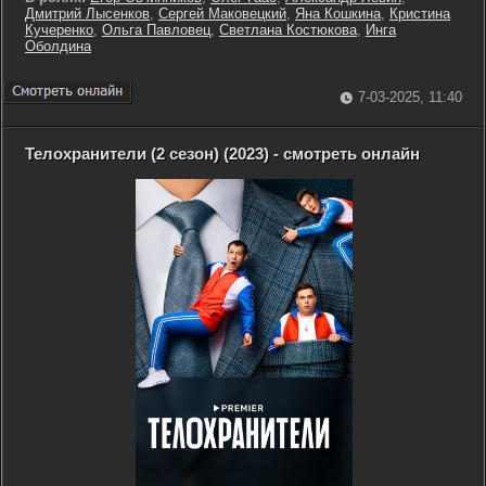
Дмитрий Лысенков
,
Сергей Маковецкий
,
Яна Кошкина
,
Кристина
Кучеренко
,
Ольга Павловец
,
Светлана Костюкова
,
Инга
Оболдина
7-03-2025, 11:40
Телохранители (2 сезон) (2023) - смотреть онлайн