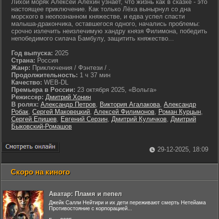
Лихой моряк Алексей Алехин узнаёт, что жизнь как в сказке - это
настоящее приключение. Как только Лёха вынырнул со дна
морского в неопознанном княжестве, и едва успел спасти
малыша-дракончика, оставшегося одного, начались проблемы:
срочно излечить неизлечимую хандру князя Филимона, победить
непобедимого силача Бамбулу, защитить княжество...
Год выпуска:
2025
Страна:
Россия
Жанр:
Приключения / Фэнтези / .
Продолжительность:
1 ч 37 мин
Качество:
WEB-DL
Премьера в России:
23 октября 2025, «Вольга»
Режиссер:
Дмитрий Хонин
В ролях:
Александр Петров
,
Виктория Агалакова
,
Александр
Робак
,
Сергей Маковецкий
,
Алексей Филимонов
,
Роман Курцын
,
Сергей Епишев
,
Евгений Серзин
,
Дмитрий Куличков
,
Дмитрий
Быковский-Ромашов
29-12-2025, 18:09
Скоро на киного
Аватар: Пламя и пепел
Джейк Салли Нейтири и их дети переживают смерть Нетейама
Противостояние с корпорацией...