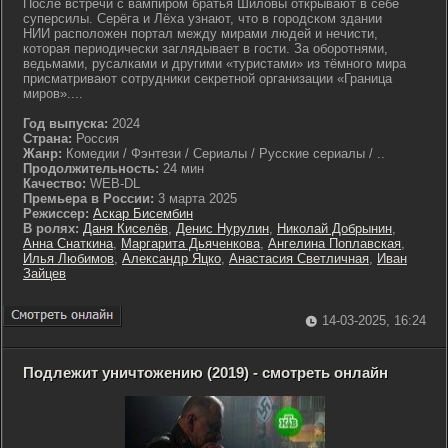
После встречи с вампиром братья Шиловы открывают в себе
суперсилы. Серёга и Лёха узнают, что в городском здании
НИИ расположен портал между мирами людей и нечисти,
которая периодически заглядывает в гости. За оборотнями,
ведьмами, русалками и другими «туристами» из тёмного мира
присматривают сотрудники секретной организации «Граница
миров»....
Год выпуска:
2024
Страна:
Россия
Жанр:
Комедии / Фэнтези / Сериалы / Русские сериалы / ..
Продолжительность:
24 мин
Качество:
WEB-DL
Премьера в России:
3 марта 2025
Режиссер:
Аскар Бисембин
В ролях:
Даня Киселёв
,
Денис Нурулин
,
Николай Добрынин
,
Анна Снаткина
,
Маргарита Дьяченкова
,
Ангелина Поплавская
,
Илья Любимов
,
Александр Яцко
,
Анастасия Светличная
,
Иван
Зайцев
14-03-2025, 16:24
Подлежит уничтожению (2019) - смотреть онлайн