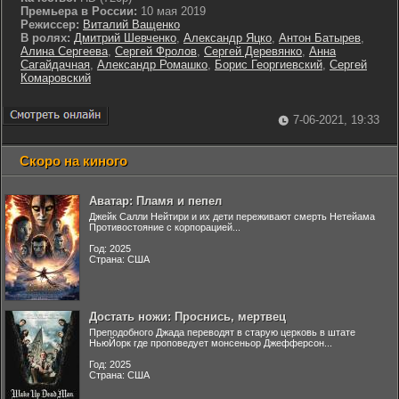
Премьера в России:
10 мая 2019
Режиссер:
Виталий Ващенко
В ролях:
Дмитрий Шевченко
,
Александр Яцко
,
Антон Батырев
,
Алина Сергеева
,
Сергей Фролов
,
Сергей Деревянко
,
Анна
Сагайдачная
,
Александр Ромашко
,
Борис Георгиевский
,
Сергей
Комаровский
7-06-2021, 19:33
Скоро на киного
Аватар: Пламя и пепел
Джейк Салли Нейтири и их дети переживают смерть Нетейама
Противостояние с корпорацией...
Год: 2025
Страна: США
Достать ножи: Проснись, мертвец
Преподобного Джада переводят в старую церковь в штате
НьюЙорк где проповедует монсеньор Джефферсон...
Год: 2025
Страна: США