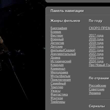
Панель навигации
Жанры фильмов
По году
Биография
СКОРО ПРЕ
Боевик
Вестерн
2017 года
Военный
2018 года
Детектив
2019 года
Детские
2020 года
фильмы(Сказки)
2021 года
Документальный
2022 года
Драма
2023 года
Исторический
2024 года
Комедия
Про Новый Го
Криминал
Мелодрама
Мультфильм
По странам
Приключения
Семейный
Российские
Триллер
Советские
Ужасы
Украина
Фантастика
Фэнтези
Трейлеры
Сериалы