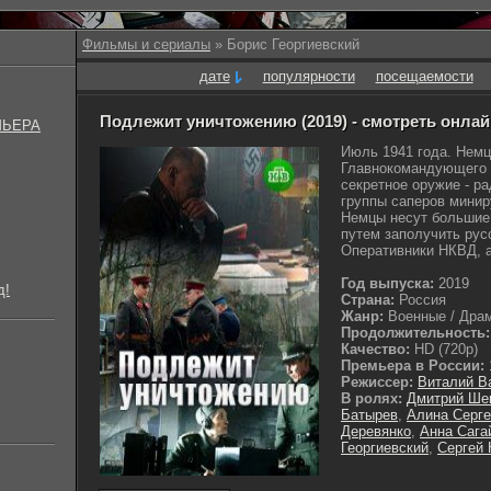
Фильмы и сериалы
» Борис Георгиевский
дате
популярности
посещаемости
Подлежит уничтожению (2019) - смотреть онлай
МЬЕРА
Июль 1941 года. Немц
Главнокомандующего 
секретное оружие - 
группы саперов миниру
Немцы несут большие
путем заполучить рус
Оперативники НКВД, а
Год выпуска:
2019
д!
Страна:
Россия
Жанр:
Военные / Драм
Продолжительность:
Качество:
HD (720p)
Премьера в России:
Режиссер:
Виталий В
В ролях:
Дмитрий Ше
Батырев
,
Алина Серге
Деревянко
,
Анна Сага
Георгиевский
,
Сергей 