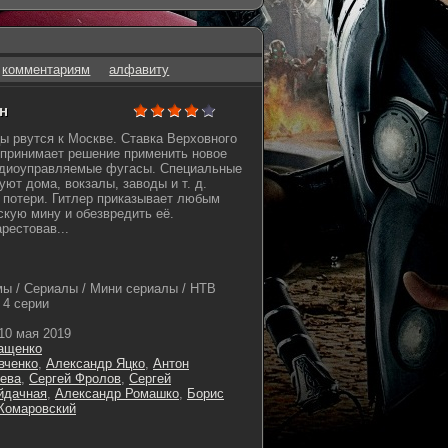
комментариям
алфавиту
н
ы рвутся к Москве. Ставка Верховного
принимает решение применить новое
радиоуправляемые фугасы. Специальные
ют дома, вокзалы, заводы и т. д.
 потери. Гитлер приказывает любым
скую мину и обезвредить её.
рестовав...
ы / Сериалы / Мини сериалы / НТВ
4 серии
10 мая 2019
ащенко
вченко
,
Александр Яцко
,
Антон
ева
,
Сергей Фролов
,
Сергей
йдачная
,
Александр Ромашко
,
Борис
Комаровский