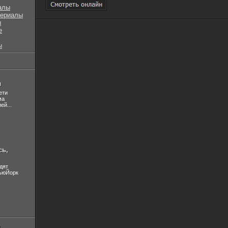
алы
сериалы
ы
е
ы
л
ети
ма
ей...
сь,
дят
НьюЙорк