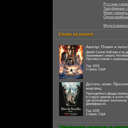
Русские сери
Зарубежные 
Мини сериал
Односерийны
Мультсериал
Скоро на киного
Аватар: Пламя и пепе
Джейк Салли Нейтири и их д
переживают смерть Нетейа
Противостояние с корпораци
Год: 2025
Страна: США
Достать ножи: Просни
мертвец
Преподобного Джада перево
в старую церковь в штате 
где проповедует монсеньор
Джефферсон...
Год: 2025
Страна: США
Обновления сериалов на киного