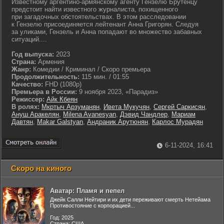
Известному аргентино-армянскому агенту Гензелю Брутенцу
предстоит найти известного журналиста, похищенного
при загадочных обстоятельствах. В этом расследовании
к Гензелю присоединяется лейтенант Анна Григорян. Следуя
за уликами, Гензель и Анна попадают во множество забавных
ситуаций....
Год выпуска:
2023
Страна:
Армения
Жанр:
Комедии / Криминал / Скоро премьера
Продолжительность:
115 мин. / 01:55
Качество:
FHD (1080p)
Премьера в России:
9 ноября 2023, «Парадиз»
Режиссер:
Айк Кбеян
В ролях:
Мкртыч Арзуманян
,
Ивета Мукучян
,
Сергей Саркисян
,
Ануш Аракелян
,
Milena Avanesyan
,
Дэвид Чандлер
,
Мариам
Давтян
,
Makar Galstyan
,
Андраник Арутюнян
,
Карлос Мурадян
6-11-2024, 16:41
Скоро на киного
Аватар: Пламя и пепел
Джейк Салли Нейтири и их дети переживают смерть Нетейама
Противостояние с корпорацией...
Год: 2025
Страна: США