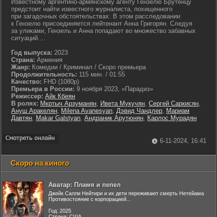
Известному аргентино-армянскому агенту Гензелю Брутенцу
предстоит найти известного журналиста, похищенного
при загадочных обстоятельствах. В этом расследовании
к Гензелю присоединяется лейтенант Анна Григорян. Следуя
за уликами, Гензель и Анна попадают во множество забавных
ситуаций....
Год выпуска:
2023
Страна:
Армения
Жанр:
Комедии / Криминал / Скоро премьера
Продолжительность:
115 мин. / 01:55
Качество:
FHD (1080p)
Премьера в России:
9 ноября 2023, «Парадиз»
Режиссер:
Айк Кбеян
В ролях:
Мкртыч Арзуманян
,
Ивета Мукучян
,
Сергей Саркисян
,
Ануш Аракелян
,
Milena Avanesyan
,
Дэвид Чандлер
,
Мариам
Давтян
,
Makar Galstyan
,
Андраник Арутюнян
,
Карлос Мурадян
6-11-2024, 16:41
Скоро на киного
Аватар: Пламя и пепел
Джейк Салли Нейтири и их дети переживают смерть Нетейама
Противостояние с корпорацией...
Год: 2025
Страна: США