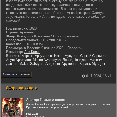
Известному аргентино-армянскому агенту Гензелю Брутенцу
предстоит найти известного журналиста, похищенного
при загадочных обстоятельствах. В этом расследовании
к Гензелю присоединяется лейтенант Анна Григорян. Следуя
за уликами, Гензель и Анна попадают во множество забавных
ситуаций....
Год выпуска:
2023
Страна:
Армения
Жанр:
Комедии / Криминал / Скоро премьера
Продолжительность:
115 мин. / 01:55
Качество:
FHD (1080p)
Премьера в России:
9 ноября 2023, «Парадиз»
Режиссер:
Айк Кбеян
В ролях:
Мкртыч Арзуманян
,
Ивета Мукучян
,
Сергей Саркисян
,
Ануш Аракелян
,
Milena Avanesyan
,
Дэвид Чандлер
,
Мариам
Давтян
,
Makar Galstyan
,
Андраник Арутюнян
,
Карлос Мурадян
6-11-2024, 16:41
Скоро на киного
Аватар: Пламя и пепел
Джейк Салли Нейтири и их дети переживают смерть Нетейама
Противостояние с корпорацией...
Год: 2025
Страна: США