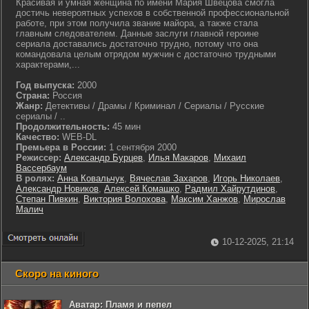
Красивая и умная женщина по имени Мария Швецова смогла
достичь невероятных успехов в собственной профессиональной
работе, при этом получила звание майора, а также стала
главным следователем. Данные заслуги главной героине
сериала доставались достаточно трудно, потому что она
командовала целым отрядом мужчин с достаточно трудными
характерами,...
Год выпуска:
2000
Страна:
Россия
Жанр:
Детективы / Драмы / Криминал / Сериалы / Русские
сериалы / ..
Продолжительность:
45 мин
Качество:
WEB-DL
Премьера в России:
1 сентября 2000
Режиссер:
Александр Бурцев
,
Илья Макаров
,
Михаил
Вассербаум
В ролях:
Анна Ковальчук
,
Вячеслав Захаров
,
Игорь Николаев
,
Александр Новиков
,
Алексей Комашко
,
Радмил Хайрутдинов
,
Степан Пивкин
,
Виктория Волохова
,
Максим Ханжов
,
Мирослав
Малич
10-12-2025, 21:14
Скоро на киного
Аватар: Пламя и пепел