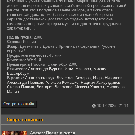
Красивая и умная женщина по имени Мария Швецова смогла
достичь невероятных успехов в собственной профессиональной
работе, при этом получила звание майора, а также стала
главным следователем. Данные заслуги главной героине
сериала доставались достаточно трудно, потому что она
командовала целым отрядом мужчин с достаточно трудными
характерами,...
Год выпуска:
2000
Страна:
Россия
Жанр:
Детективы / Драмы / Криминал / Сериалы / Русские
сериалы / ..
Продолжительность:
45 мин
Качество:
WEB-DL
Премьера в России:
1 сентября 2000
Режиссер:
Александр Бурцев
,
Илья Макаров
,
Михаил
Вассербаум
В ролях:
Анна Ковальчук
,
Вячеслав Захаров
,
Игорь Николаев
,
Александр Новиков
,
Алексей Комашко
,
Радмил Хайрутдинов
,
Степан Пивкин
,
Виктория Волохова
,
Максим Ханжов
,
Мирослав
Малич
10-12-2025, 21:14
Скоро на киного
Аватар: Пламя и пепел