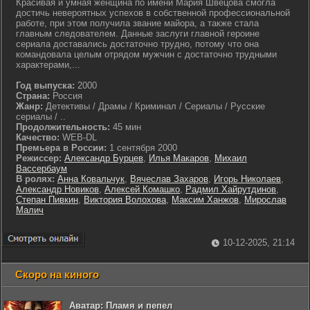
Красивая и умная женщина по имени Мария Швецова смогла
достичь невероятных успехов в собственной профессиональной
работе, при этом получила звание майора, а также стала
главным следователем. Данные заслуги главной героине
сериала доставались достаточно трудно, потому что она
командовала целым отрядом мужчин с достаточно трудными
характерами,...
Год выпуска:
2000
Страна:
Россия
Жанр:
Детективы / Драмы / Криминал / Сериалы / Русские
сериалы / ..
Продолжительность:
45 мин
Качество:
WEB-DL
Премьера в России:
1 сентября 2000
Режиссер:
Александр Бурцев
,
Илья Макаров
,
Михаил
Вассербаум
В ролях:
Анна Ковальчук
,
Вячеслав Захаров
,
Игорь Николаев
,
Александр Новиков
,
Алексей Комашко
,
Радмил Хайрутдинов
,
Степан Пивкин
,
Виктория Волохова
,
Максим Ханжов
,
Мирослав
Малич
10-12-2025, 21:14
Скоро на киного
Аватар: Пламя и пепел