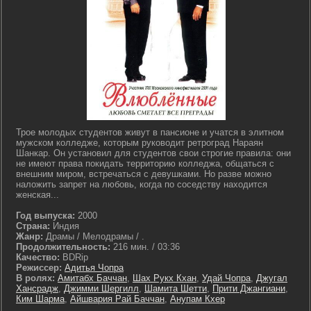
Трое молодых студентов живут в пансионе и учатся в элитном
мужском колледже, которым руководит ретроград Нараян
Шанкар. Он установил для студентов свои строгие правила: они
не имеют права покидать территорию колледжа, общаться с
внешним миром, встречаться с девушками. Но разве можно
наложить запрет на любовь, когда по соседству находится
женская...
Год выпуска:
2000
Страна:
Индия
Жанр:
Драмы / Мелодрамы / .
Продолжительность:
216 мин. / 03:36
Качество:
BDRip
Режиссер:
Адитья Чопра
В ролях:
Амитабх Баччан
,
Шах Рукх Кхан
,
Удай Чопра
,
Джугал
Хансрадж
,
Джимми Шергилл
,
Шамита Шетти
,
Прити Джангиани
,
Ким Шарма
,
Айшвария Рай Баччан
,
Анупам Кхер