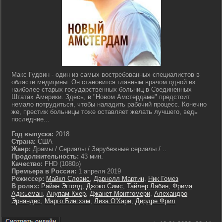
Макс Гудвин - один из самых востребованных специалистов в
области медицины. Он становится главным врачом одной из
наиболее старых государственных больниц в Соединенных
Штатах Америки. Здесь, в "Новом Амстердаме" предстоит
немало потрудиться, чтобы наладить рабочий процесс. Конечно
же, престиж больницы тоже оставляет желать лучшего, ведь
последние...
Год выпуска:
2018
Страна:
США
Жанр:
Драмы / Сериалы / Зарубежные сериалы / ..
Продолжительность:
43 мин.
Качество:
FHD (1080p)
Премьера в России:
1 апреля 2019
Режиссер:
Майкл Словис
,
Дарнелл Мартин
,
Ник Гомез
В ролях:
Райан Эгголд
,
Джоко Симс
,
Тайлер Лабин
,
Фрима
Аджьеман
,
Анупам Кхер
,
Джанет Монтгомери
,
Алехандро
Эрнандес
,
Марго Бингхэм
,
Лиза О'Харе
,
Дирдре Фрил