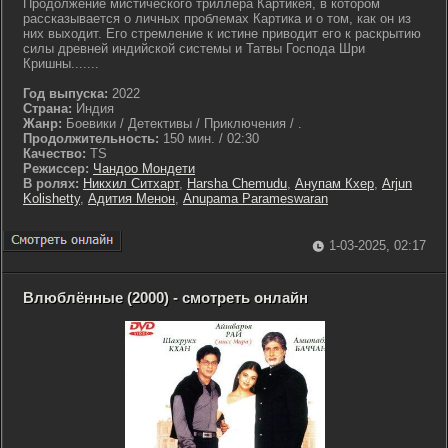
Продолжение мистического триллера Картикея, в котором
рассказывается о личных проблемах Картика и о том, как он из
них выходит. Его стремление к истине приводит его к раскрытию
силы древней индийской системы и Татвы Господа Шри
Кришны.......
Год выпуска:
2022
Страна:
Индия
Жанр:
Боевики / Детективы / Приключения / .
Продолжительность:
150 мин. / 02:30
Качество:
TS
Режиссер:
Чандоо Мондети
В ролях:
Никхил Ситхарт
,
Harsha Chemudu
,
Анупам Кхер
,
Arjun
Kolishetty
,
Адития Менон
,
Anupama Parameswaran
1-03-2025, 02:17
Влюблённые (2000) - смотреть онлайн