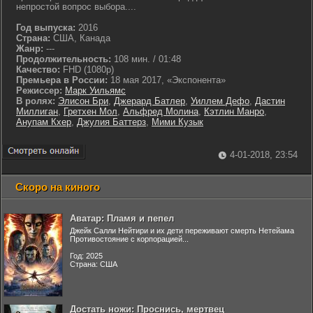
непростой вопрос выбора....
Год выпуска:
2016
Страна:
США, Канада
Жанр:
---
Продолжительность:
108 мин. / 01:48
Качество:
FHD (1080p)
Премьера в России:
18 мая 2017, «Экспонента»
Режиссер:
Марк Уильямс
В ролях:
Элисон Бри
,
Джерард Батлер
,
Уиллем Дефо
,
Дастин
Миллиган
,
Гретхен Мол
,
Альфред Молина
,
Кэтлин Манро
,
Анупам Кхер
,
Джулия Баттерз
,
Мими Кузык
4-01-2018, 23:54
Скоро на киного
Аватар: Пламя и пепел
Джейк Салли Нейтири и их дети переживают смерть Нетейама
Противостояние с корпорацией...
Год: 2025
Страна: США
Достать ножи: Проснись, мертвец