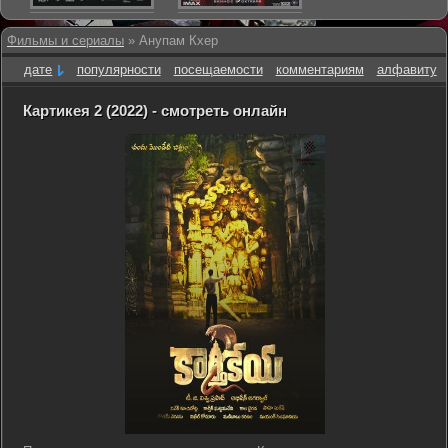
Фильмы и сериалы
» Анупам Кхер
дате
популярности
посещаемости
комментариям
алфавиту
Картикея 2 (2022) - смотреть онлайн