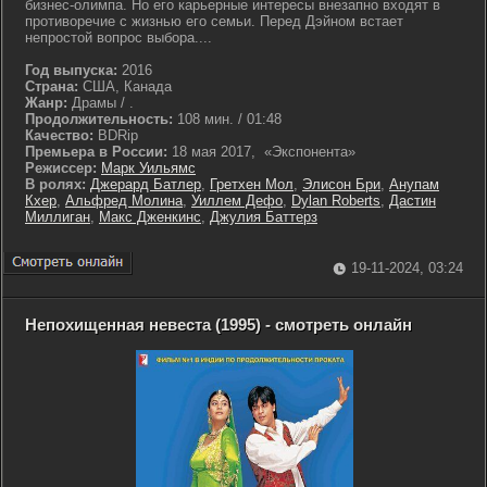
бизнес-олимпа. Но его карьерные интересы внезапно входят в
противоречие с жизнью его семьи. Перед Дэйном встает
непростой вопрос выбора....
Год выпуска:
2016
Страна:
США, Канада
Жанр:
Драмы / .
Продолжительность:
108 мин. / 01:48
Качество:
BDRip
Премьера в России:
18 мая 2017, «Экспонента»
Режиссер:
Марк Уильямс
В ролях:
Джерард Батлер
,
Гретхен Мол
,
Элисон Бри
,
Анупам
Кхер
,
Альфред Молина
,
Уиллем Дефо
,
Dylan Roberts
,
Дастин
Миллиган
,
Макс Дженкинс
,
Джулия Баттерз
19-11-2024, 03:24
Непохищенная невеста (1995) - смотреть онлайн