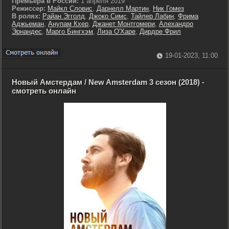
Премьера в России:
1 апреля 2019
Режиссер:
Майкл Словис
,
Дарнелл Мартин
,
Ник Гомез
В ролях:
Райан Эгголд
,
Джоко Симс
,
Тайлер Лабин
,
Фрима
Аджьеман
,
Анупам Кхер
,
Джанет Монтгомери
,
Алехандро
Эрнандес
,
Марго Бингхэм
,
Лиза О'Харе
,
Дирдре Фрил
19-01-2023, 11:00
Новый Амстердам / New Amsterdam 3 сезон (2018) -
смотреть онлайн