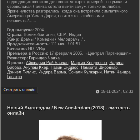
подходящих женихов для своих четырех дочерей - но умная и
своевольная Лалита хотела выйти замуж только по любви.
Яркие чувства разгорелись, когда она встретила симпатичного
Американца Уилла Дарси, но что это - любовь или
ненависть?......
Год выпуска:
2004
Страна:
Великобритания, США, Индия
Жанр:
Драмы / Комедии / Мелодрамы / .
Продолжительность:
111 мин. / 01:51
Качество:
HDTVRip
Премьера в России:
17 февраля 2005, «Централ Партнершип»
Режиссер:
Гуриндер Чадха
В ролях:
Айшвария Рай Баччан
,
Мартин Хендерсон
,
Надира
Баббар
,
Анупам Кхер
,
Навин Эндрюс
,
Намрата Широдкар
,
Дэниэл Гиллис
,
Индира Варма
,
Сонали Кулкарни
,
Нитин Чандра
Ганатра
19-11-2024, 02:33
Новый Амстердам / New Amsterdam (2018) - смотреть
онлайн