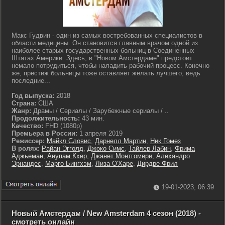
Макс Гудвин - один из самых востребованных специалистов в
области медицины. Он становится главным врачом одной из
наиболее старых государственных больниц в Соединенных
Штатах Америки. Здесь, в "Новом Амстердаме" предстоит
немало потрудиться, чтобы наладить рабочий процесс. Конечно
же, престиж больницы тоже оставляет желать лучшего, ведь
последние...
Год выпуска:
2018
Страна:
США
Жанр:
Драмы / Сериалы / Зарубежные сериалы / ..
Продолжительность:
43 мин.
Качество:
FHD (1080p)
Премьера в России:
1 апреля 2019
Режиссер:
Майкл Словис
,
Дарнелл Мартин
,
Ник Гомез
В ролях:
Райан Эгголд
,
Джоко Симс
,
Тайлер Лабин
,
Фрима
Аджьеман
,
Анупам Кхер
,
Джанет Монтгомери
,
Алехандро
Эрнандес
,
Марго Бингхэм
,
Лиза О'Харе
,
Дирдре Фрил
19-01-2023, 06:39
Новый Амстердам / New Amsterdam 4 сезон (2018) -
смотреть онлайн