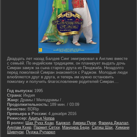
Двадцать лет назад Балдев Синг эмигрировал в Англию вместе
с семьёй. По индийским традициям, он планирует выдать дочь
Симран замуж за сына старого друга из Пенджаба. Незадолго
перед помолвкой Симран знакомится с Раджом. Молодые люди
влюбляются друг в друга, и теперь им нужно остановить
помолвку и получить благословление родителей Симран....
Год выпуска:
1995
Страна:
Индия
Жанр:
Драмы / Мелодрамы / .
Продолжительность:
189 мин. / 03:09
Качество:
BDRip
Премьера в России:
4 декабря 2016
Режиссер:
Адитья Чопра
В ролях:
Шах Рукх Кхан
,
Каджол
,
Амриш Пури
,
Фарида Джалал
,
Анупам Кхер
,
Пармит Сетхи
,
Мандира Беди
,
Сатиш Шах
,
Химани
Шивпури
,
Пуджа Рупарел