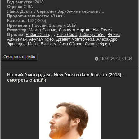
Год выпуска:
2018
Страна:
США
Жанр:
Драмы / Сериалы / Зарубежные сериалы / ..
Продолжительность:
43 мин.
Качество:
HD (720p)
Премьера в России:
1 апреля 2019
Режиссер:
Майкл Словис
,
Дарнелл Мартин
,
Ник Гомез
В ролях:
Райан Эгголд
,
Джоко Симс
,
Тайлер Лабин
,
Фрима
Аджьеман
,
Анупам Кхер
,
Джанет Монтгомери
,
Алехандро
Эрнандес
,
Марго Бингхэм
,
Лиза О'Харе
,
Дирдре Фрил
19-01-2023, 01:04
Новый Амстердам / New Amsterdam 5 сезон (2018) -
смотреть онлайн