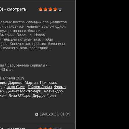
) - смотреть
з самых востребованных специалистов
Он становится главным врачом одной
осударственных больниц в
Америки. Здесь, в "Новом
т немало потрудиться, чтобы
цесс. Конечно же, престиж больницы
ь лучшего, ведь последние...
ы / Зарубежные сериалы / ..
43 мин.
1 апреля 2019
вис
,
Дарнелл Мартин
,
Ник Гомез
д
,
Джоко Симс
,
Тайлер Лабин
,
Фрима
ер
,
Джанет Монтгомери
,
Алехандро
гхэм
,
Лиза О'Харе
,
Дирдре Фрил
19-01-2023, 01:04