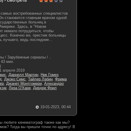
) - смотреть
з самых востребованных специалистов
Он становится главным врачом одной
осударственных больниц в
Америки. Здесь, в "Новом
т немало потрудиться, чтобы
цесс. Конечно же, престиж больницы
ь лучшего, ведь последние...
ы / Зарубежные сериалы / ..
43 мин.
)
1 апреля 2019
вис
,
Дарнелл Мартин
,
Ник Гомез
д
,
Джоко Симс
,
Тайлер Лабин
,
Фрима
ер
,
Джанет Монтгомери
,
Алехандро
гхэм
,
Лиза О'Харе
,
Дирдре Фрил
19-01-2023, 00:44
 Вы любите кинематограф также как мы?
мов? Тогда вы пришли точно по адресу! В