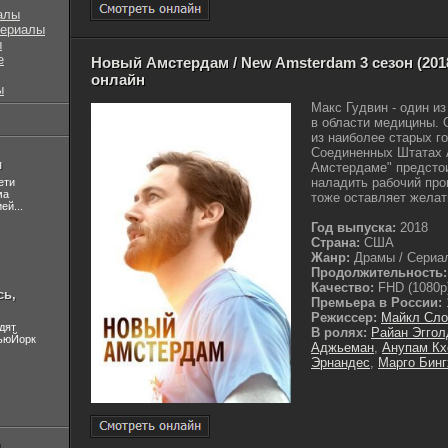
алы
сериалы
ы
е
Новый Амстердам / New Amsterdam 3 сезон (2018
онлайн
ы
Макс Гудвин - один и
в области медицины. 
из наиболее старых г
Соединенных Штатах 
л
Амстердаме" предстои
наладить рабочий про
ети
ма
тоже оставляет желат
ей...
Год выпуска:
2018
Страна:
США
Жанр:
Драмы / Сериал
Продолжительность:
Качество:
FHD (1080p
сь,
Премьера в России:
Режиссер:
Майкл Сло
дят
В ролях:
Райан Эггол
НьюЙорк
Аджьеман
,
Анупам Кх
Эрнандес
,
Марго Бин