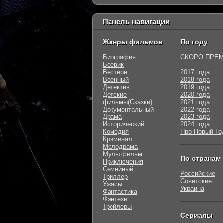
Панель навигации
Жанры фильмов
По году
Биография
СКОРО ПРЕ
Боевик
Вестерн
2017 года
Военный
2018 года
Детектив
2019 года
Детские
2020 года
фильмы(Сказки)
2021 года
Документальный
2022 года
Драма
2023 года
Исторический
2024 года
Комедия
Про Новый Го
Криминал
Мелодрама
Мультфильм
По странам
Приключения
Семейный
Российские
Триллер
Советские
Ужасы
Украина
Фантастика
Фэнтези
Трейлеры
Сериалы