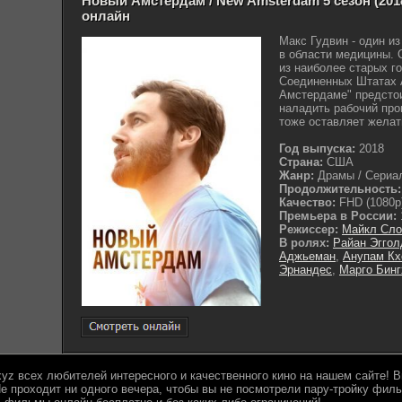
Новый Амстердам / New Amsterdam 5 сезон (2018
онлайн
Макс Гудвин - один и
в области медицины. 
из наиболее старых г
Соединенных Штатах 
Амстердаме" предстои
наладить рабочий про
тоже оставляет желат
Год выпуска:
2018
Страна:
США
Жанр:
Драмы / Сериал
Продолжительность:
Качество:
FHD (1080p
Премьера в России:
Режиссер:
Майкл Сло
В ролях:
Райан Эггол
Аджьеман
,
Анупам Кх
Эрнандес
,
Марго Бин
.xyz всех любителей интересного и качественного кино на нашем сайте!
е проходит ни одного вечера, чтобы вы не посмотрели пару-тройку филь