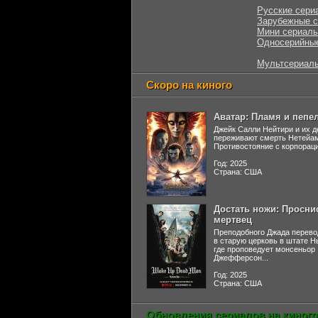
Русские сери
Зарубежные 
Мини сериал
Односерийны
Мультсериал
Скоро на киного
Аватар: Пламя и пепе
Джейк Салли Нейтири и их д
переживают смерть Нетейа
Противостояние с корпораци
Год: 2025
Страна: США
Достать ножи: Просни
мертвец
Преподобного Джада перево
в старую церковь в штате 
где проповедует монсеньор
Джефферсон...
Год: 2025
Страна: США
Обновления сериалов на киного