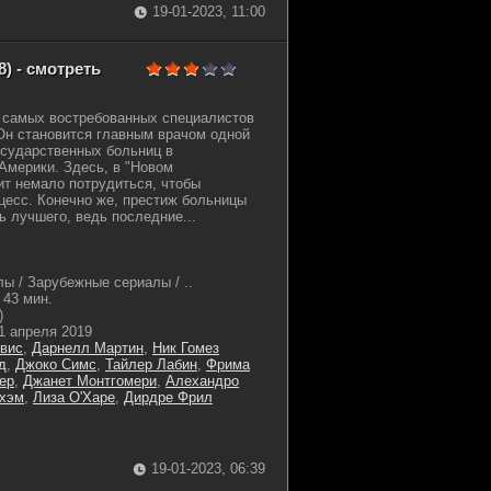
19-01-2023, 11:00
) - смотреть
з самых востребованных специалистов
Он становится главным врачом одной
осударственных больниц в
Америки. Здесь, в "Новом
т немало потрудиться, чтобы
цесс. Конечно же, престиж больницы
ь лучшего, ведь последние...
ы / Зарубежные сериалы / ..
43 мин.
)
1 апреля 2019
вис
,
Дарнелл Мартин
,
Ник Гомез
д
,
Джоко Симс
,
Тайлер Лабин
,
Фрима
ер
,
Джанет Монтгомери
,
Алехандро
гхэм
,
Лиза О'Харе
,
Дирдре Фрил
19-01-2023, 06:39