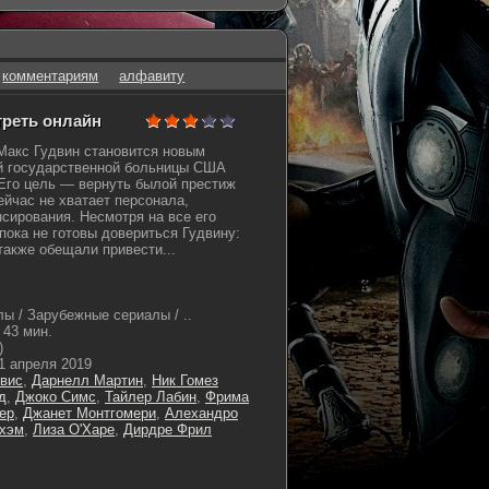
комментариям
алфавиту
треть онлайн
Макс Гудвин становится новым
й государственной больницы США
Его цель — вернуть былой престиж
ейчас не хватает персонала,
сирования. Несмотря на все его
пока не готовы довериться Гудвину:
также обещали привести...
ы / Зарубежные сериалы / ..
43 мин.
)
1 апреля 2019
вис
,
Дарнелл Мартин
,
Ник Гомез
д
,
Джоко Симс
,
Тайлер Лабин
,
Фрима
ер
,
Джанет Монтгомери
,
Алехандро
гхэм
,
Лиза О'Харе
,
Дирдре Фрил