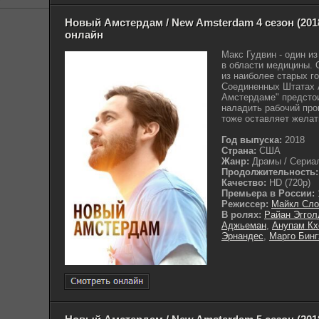
Новый Амстердам / New Amsterdam 4 сезон (2018
онлайн
Макс Гудвин - один и
в области медицины. 
из наиболее старых г
Соединенных Штатах 
Амстердаме" предстои
наладить рабочий про
тоже оставляет желат
Год выпуска:
2018
Страна:
США
Жанр:
Драмы / Сериал
Продолжительность:
Качество:
HD (720p)
Премьера в России:
Режиссер:
Майкл Сло
В ролях:
Райан Эггол
Аджьеман
,
Анупам Кх
Эрнандес
,
Марго Бин