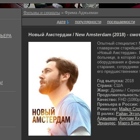
Фильмы и сериалы
» Фрима Аджьеман
дате
популярности
посещаемости
Новый Амстердам / New Amsterdam (2018) - смо
МЬЕРА
Опытный специалист 
главврачом старейше
«Новый Амстердам». 
больнице, в которой с
оборудования и финан
старания, сотрудники 
его предшественники 
Год выпуска:
2018
д!
Страна:
США
Жанр:
Драмы / Сериал
Продолжительность:
Качество:
FHD (1080p
Премьера в России:
Режиссер:
Майкл Сло
В ролях:
Райан Эггол
Аджьеман
,
Анупам Кх
Эрнандес
,
Марго Бин