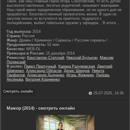
Таких, как наш главный герой Игорь Соколовский, то есть детей
высокопоставленных, богатых родителей, называют мажорами.
Наш герой имеет юридическое образование, но ни одного дня не
проработал. Безответственный прожигатель жизни. В один из
загулов ночью он вступился за приятеля, подрался с
полицейскими, выбил табельное оружие у офицера... В итоге...
Год выпуска:
2014
Страна:
Россия
Жанр:
Драмы / Криминал / Сериалы / Русские сериалы / ..
Продолжительность:
52 мин
Качество:
WEB-DL
Премьера в России:
15 декабря 2014
Режиссер:
Константин Статский
,
Николай Булыгин
,
Максим
Полинский
В ролях:
Павел Прилучный
,
Карина Разумовская
,
Дмитрий
Шевченко
,
Александр Обласов
,
Денис Шведов
,
Никита
Панфилов
,
Александр Дьяченко
,
Игорь Жижикин
,
Любовь
Аксёнова
,
Виталия Корниенко
25-07-2026, 14:36
Мажор (2014) - смотреть онлайн