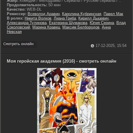
Жанр:
Комедии / Мелодрамы / Сериалы / Русские сериалы / ..
Продолжительность:
50 мин
Качество:
WEB-DL
Режиссер:
Всеволод Аравин
,
Каролина Кубринская
,
Павел Мак
В ролях:
Никита Волков
,
Лиана Гриба
,
Кирилл Дыцевич
,
Александра Тулинова
,
Екатерина Шумакова
,
Юлия Серина
,
Влад
Соколовский
,
Марина Кравец
,
Максим Белбородов
,
Анна
Невская
17-12-2025, 15:54
Моя геройская академия (2016) - смотреть онлайн