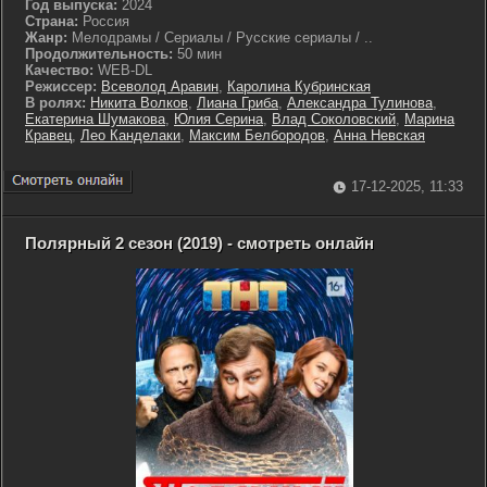
Год выпуска:
2024
Страна:
Россия
Жанр:
Мелодрамы / Сериалы / Русские сериалы / ..
Продолжительность:
50 мин
Качество:
WEB-DL
Режиссер:
Всеволод Аравин
,
Каролина Кубринская
В ролях:
Никита Волков
,
Лиана Гриба
,
Александра Тулинова
,
Екатерина Шумакова
,
Юлия Серина
,
Влад Соколовский
,
Марина
Кравец
,
Лео Канделаки
,
Максим Белбородов
,
Анна Невская
17-12-2025, 11:33
Полярный 2 сезон (2019) - смотреть онлайн