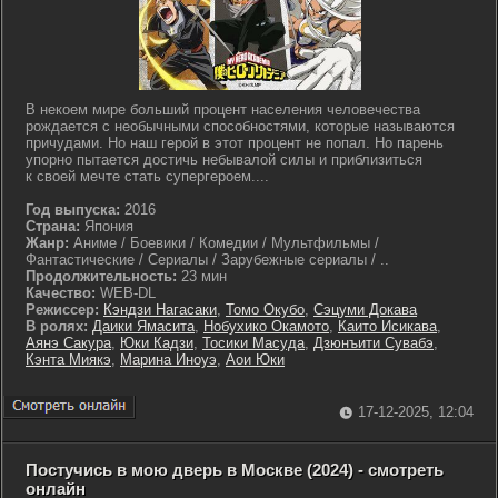
В некоем мире больший процент населения человечества
рождается с необычными способностями, которые называются
причудами. Но наш герой в этот процент не попал. Но парень
упорно пытается достичь небывалой силы и приблизиться
к своей мечте стать супергероем....
Год выпуска:
2016
Страна:
Япония
Жанр:
Аниме / Боевики / Комедии / Мультфильмы /
Фантастические / Сериалы / Зарубежные сериалы / ..
Продолжительность:
23 мин
Качество:
WEB-DL
Режиссер:
Кэндзи Нагасаки
,
Томо Окубо
,
Сэцуми Докава
В ролях:
Даики Ямасита
,
Нобухико Окамото
,
Каито Исикава
,
Аянэ Сакура
,
Юки Кадзи
,
Тосики Масуда
,
Дзюнъити Сувабэ
,
Кэнта Миякэ
,
Марина Иноуэ
,
Аои Юки
17-12-2025, 12:04
Постучись в мою дверь в Москве (2024) - смотреть
онлайн