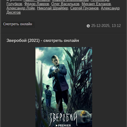
Голубков
,
Фёдор Лавров
,
Олег Васильков
,
Михаил Евланов
,
Александр Лойе
,
Николай Шрайбер
,
Сергей Грузинов
,
Александр
Десятов
25-12-2025, 13:12
Зверобой (2021) - смотреть онлайн