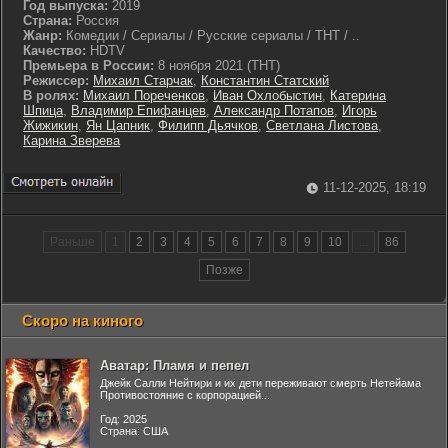
Год выпуска:
2019
Страна:
Россия
Жанр:
Комедии / Сериалы / Русские сериалы / ТНТ / ..
Качество:
HDTV
Премьера в России:
8 ноября 2021 (ТНТ)
Режиссер:
Михаил Старчак
,
Константин Статский
В ролях:
Михаил Пореченков
,
Иван Охлобыстин
,
Катерина
Шпица
,
Владимир Епифанцев
,
Александр Потапов
,
Игорь
Жижикин
,
Ян Цапник
,
Филипп Дьячков
,
Светлана Листова
,
Карина Зверева
11-12-2025, 18:19
Раньше
1
2
3
4
5
6
7
8
9
10
...
86
Позже
Скоро на киного
Аватар: Пламя и пепел
Джейк Салли Нейтири и их дети переживают смерть Нетейама
Противостояние с корпорацией...
Год: 2025
Страна: США