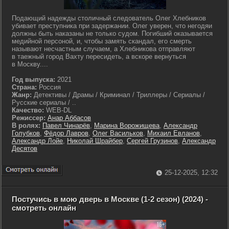
Подающий надежды столичный следователь Олег Хлебников
убивает преступника при задержании. Олег уверен, что негодяи
должны быть наказаны не только судом. Погибший оказывается
медийной персоной, и, чтобы замять скандал, его смерть
называют несчастным случаем, а Хлебникова отправляют
в таежный город Вахту пересидеть, а вскоре вернуться
в Москву....
Год выпуска:
2021
Страна:
Россия
Жанр:
Детективы / Драмы / Криминал / Триллеры / Сериалы /
Русские сериалы / ..
Качество:
WEB-DL
Режиссер:
Анар Аббасов
В ролях:
Павел Чинарёв
,
Марина Ворожищева
,
Александр
Голубков
,
Фёдор Лавров
,
Олег Васильков
,
Михаил Евланов
,
Александр Лойе
,
Николай Шрайбер
,
Сергей Грузинов
,
Александр
Десятов
25-12-2025, 12:32
Постучись в мою дверь в Москве (1-2 сезон) (2024) -
смотреть онлайн