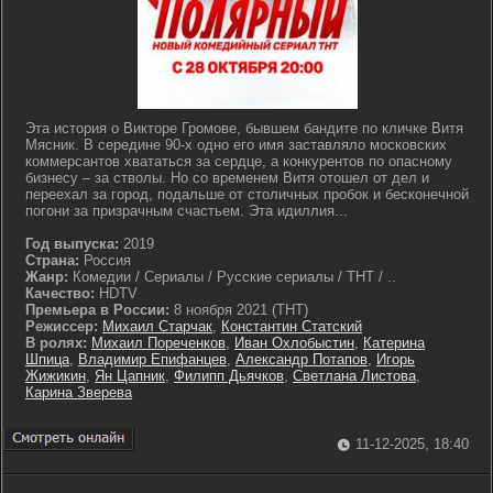
Эта история о Викторе Громове, бывшем бандите по кличке Витя
Мясник. В середине 90-х одно его имя заставляло московских
коммерсантов хвататься за сердце, а конкурентов по опасному
бизнесу – за стволы. Но со временем Витя отошел от дел и
переехал за город, подальше от столичных пробок и бесконечной
погони за призрачным счастьем. Эта идиллия...
Год выпуска:
2019
Страна:
Россия
Жанр:
Комедии / Сериалы / Русские сериалы / ТНТ / ..
Качество:
HDTV
Премьера в России:
8 ноября 2021 (ТНТ)
Режиссер:
Михаил Старчак
,
Константин Статский
В ролях:
Михаил Пореченков
,
Иван Охлобыстин
,
Катерина
Шпица
,
Владимир Епифанцев
,
Александр Потапов
,
Игорь
Жижикин
,
Ян Цапник
,
Филипп Дьячков
,
Светлана Листова
,
Карина Зверева
11-12-2025, 18:40