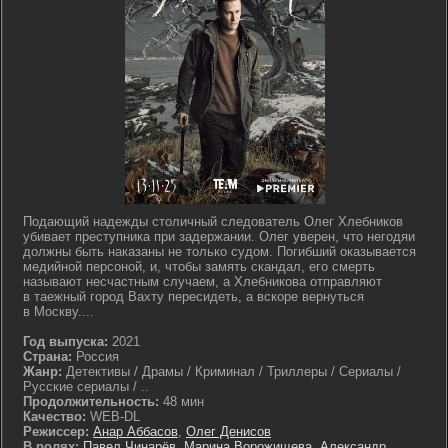
Подающий надежды столичный следователь Олег Хлебников
убивает преступника при задержании. Олег уверен, что негодяи
должны быть наказаны не только судом. Погибший оказывается
медийной персоной, и, чтобы замять скандал, его смерть
называют несчастным случаем, а Хлебникова отправляют
в таежный город Вахту пересидеть, а вскоре вернуться
в Москву....
Год выпуска:
2021
Страна:
Россия
Жанр:
Детективы / Драмы / Криминал / Триллеры / Сериалы /
Русские сериалы / ..
Продолжительность:
48 мин
Качество:
WEB-DL
Режиссер:
Анар Аббасов
,
Олег Денисов
В ролях:
Павел Чинарёв
,
Марина Ворожищева
,
Александр