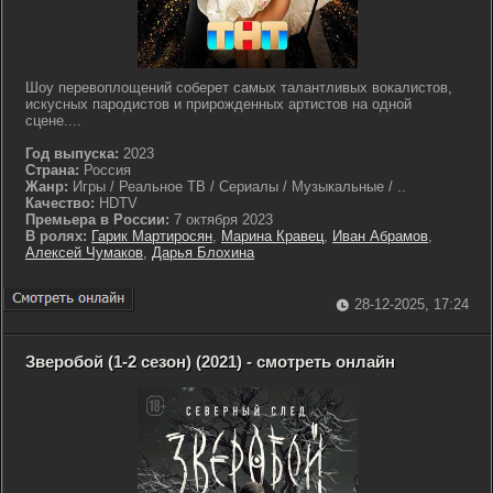
Шоу перевоплощений соберет самых талантливых вокалистов,
искусных пародистов и прирожденных артистов на одной
сцене....
Год выпуска:
2023
Страна:
Россия
Жанр:
Игры / Реальное ТВ / Сериалы / Музыкальные / ..
Качество:
HDTV
Премьера в России:
7 октября 2023
В ролях:
Гарик Мартиросян
,
Марина Кравец
,
Иван Абрамов
,
Алексей Чумаков
,
Дарья Блохина
28-12-2025, 17:24
Зверобой (1-2 сезон) (2021) - смотреть онлайн