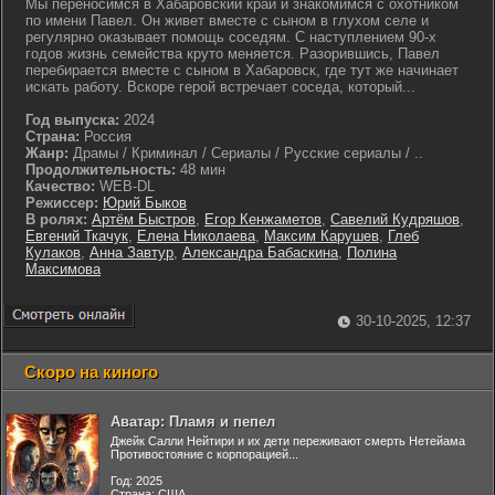
Мы переносимся в Хабаровский край и знакомимся с охотником
по имени Павел. Он живет вместе с сыном в глухом селе и
регулярно оказывает помощь соседям. С наступлением 90-х
годов жизнь семейства круто меняется. Разорившись, Павел
перебирается вместе с сыном в Хабаровск, где тут же начинает
искать работу. Вскоре герой встречает соседа, который...
Год выпуска:
2024
Страна:
Россия
Жанр:
Драмы / Криминал / Сериалы / Русские сериалы / ..
Продолжительность:
48 мин
Качество:
WEB-DL
Режиссер:
Юрий Быков
В ролях:
Артём Быстров
,
Егор Кенжаметов
,
Савелий Кудряшов
,
Евгений Ткачук
,
Елена Николаева
,
Максим Карушев
,
Глеб
Кулаков
,
Анна Завтур
,
Александра Бабаскина
,
Полина
Максимова
30-10-2025, 12:37
Скоро на киного
Аватар: Пламя и пепел
Джейк Салли Нейтири и их дети переживают смерть Нетейама
Противостояние с корпорацией...
Год: 2025
Страна: США