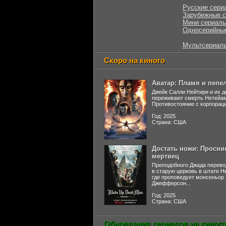
Русские сери
Зарубежные 
Мини сериал
Односерийны
Мультсериал
Скоро на киного
Аватар: Пламя и пепе
Джейк Салли Нейтири и их д
переживают смерть Нетейа
Противостояние с корпораци
Год: 2025
Страна: США
Достать ножи: Просни
мертвец
Преподобного Джада перево
в старую церковь в штате 
где проповедует монсеньор
Джефферсон...
Год: 2025
Страна: США
Обновления сериалов на киного