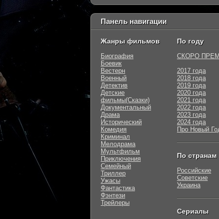
Панель навигации
Жанры фильмов
По году
Биография
СКОРО ПРЕ
Боевик
Вестерн
2017 года
Военный
2018 года
Детектив
2019 года
Детские
2020 года
фильмы(Сказки)
2021 года
Документальный
2022 года
Драма
2023 года
Исторический
2024 года
Комедия
Про Новый Го
Криминал
Мелодрама
Мультфильм
По странам
Приключения
Семейный
Российские
Триллер
Советские
Ужасы
Украина
Фантастика
Фэнтези
Трейлеры
Сериалы