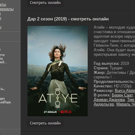
алы
сериалы
ы
е
Дар 2 сезон (2019) - смотреть онлайн
ы
Атийе – молодая худ
счастлива в отношени
идиллия вскоре нару
находит таинственный
Гёбекли-Тепе, с кото
л
Атийе. Она будет вын
приоткрывая завесу м
ети
ма
ей...
Год выпуска:
2019
Страна:
Турция
Жанр:
Детективы / Др
сериалы / ..
Продолжительность:
Качество:
HD (720p)
сь,
Режиссер:
Burcu Alpte
В ролях:
Берен Саат
,
дят
Дживан Джанова
,
Тим
НьюЙорк
Акдюльгер
,
Мераль Ч