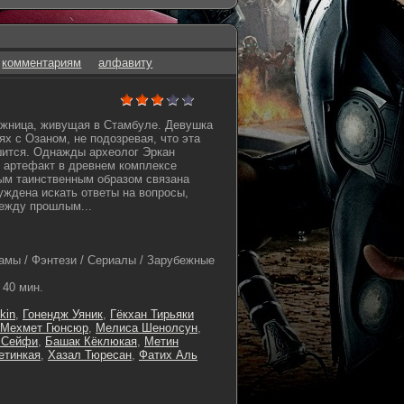
комментариям
алфавиту
ожница, живущая в Стамбуле. Девушка
ях с Озаном, не подозревая, что эта
шится. Однажды археолог Эркан
 артефакт в древнем комплексе
рым таинственным образом связана
уждена искать ответы на вопросы,
ежду прошлым...
амы / Фэнтези / Сериалы / Зарубежные
40 мин.
kin
,
Гонендж Уяник
,
Гёкхан Тирьяки
Мехмет Гюнсюр
,
Мелиса Шенолсун
,
 Сейфи
,
Башак Кёклюкая
,
Метин
етинкая
,
Хазал Тюресан
,
Фатих Аль