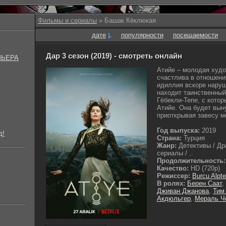
Фильмы и сериалы
» Башак Кёклюкая
дате
популярности
посещаемости
Дар 3 сезон (2019) - смотреть онлайн
МЬЕРА
Атийе – молодая худ
счастлива в отношени
идиллия вскоре нару
находит таинственный
Гёбекли-Тепе, с кото
Атийе. Она будет вын
приоткрывая завесу м
Год выпуска:
2019
д!
Страна:
Турция
Жанр:
Детективы / Др
сериалы / ..
Продолжительность:
Качество:
HD (720p)
Режиссер:
Burcu Alpte
В ролях:
Берен Саат
,
Дживан Джанова
,
Тим
Акдюльгер
,
Мераль Ч