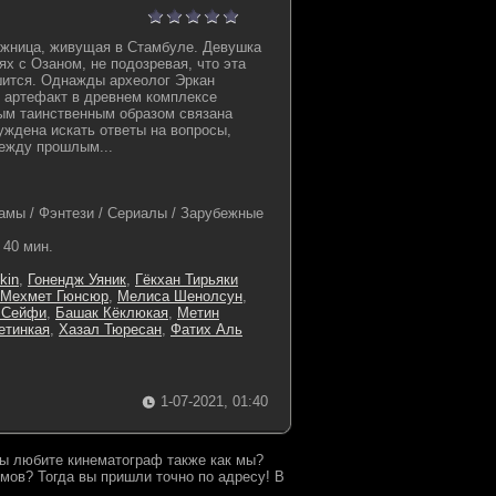
ожница, живущая в Стамбуле. Девушка
ях с Озаном, не подозревая, что эта
шится. Однажды археолог Эркан
 артефакт в древнем комплексе
рым таинственным образом связана
уждена искать ответы на вопросы,
ежду прошлым...
амы / Фэнтези / Сериалы / Зарубежные
40 мин.
kin
,
Гонендж Уяник
,
Гёкхан Тирьяки
Мехмет Гюнсюр
,
Мелиса Шенолсун
,
 Сейфи
,
Башак Кёклюкая
,
Метин
етинкая
,
Хазал Тюресан
,
Фатих Аль
1-07-2021, 01:40
 Вы любите кинематограф также как мы?
мов? Тогда вы пришли точно по адресу! В