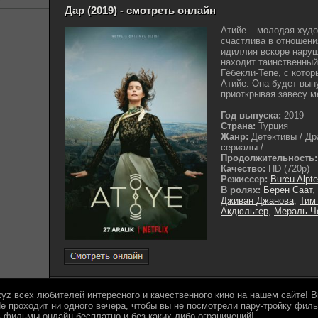
Дар (2019) - смотреть онлайн
Атийе – молодая худ
счастлива в отношени
идиллия вскоре нару
находит таинственный
Гёбекли-Тепе, с кото
Атийе. Она будет вын
приоткрывая завесу м
Год выпуска:
2019
Страна:
Турция
Жанр:
Детективы / Др
сериалы / ..
Продолжительность:
Качество:
HD (720p)
Режиссер:
Burcu Alpte
В ролях:
Берен Саат
,
Дживан Джанова
,
Тим
Акдюльгер
,
Мераль Ч
.xyz всех любителей интересного и качественного кино на нашем сайте!
е проходит ни одного вечера, чтобы вы не посмотрели пару-тройку филь
 фильмы онлайн бесплатно и без каких-либо ограничений!