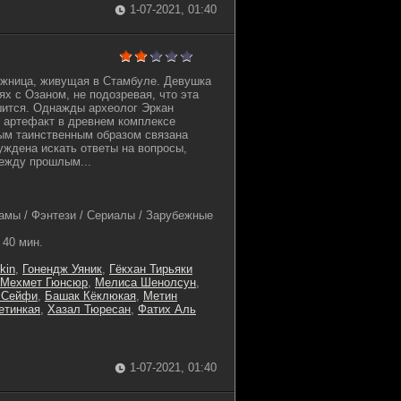
1-07-2021, 01:40
ожница, живущая в Стамбуле. Девушка
ях с Озаном, не подозревая, что эта
шится. Однажды археолог Эркан
 артефакт в древнем комплексе
рым таинственным образом связана
уждена искать ответы на вопросы,
ежду прошлым...
амы / Фэнтези / Сериалы / Зарубежные
40 мин.
kin
,
Гонендж Уяник
,
Гёкхан Тирьяки
Мехмет Гюнсюр
,
Мелиса Шенолсун
,
 Сейфи
,
Башак Кёклюкая
,
Метин
етинкая
,
Хазал Тюресан
,
Фатих Аль
1-07-2021, 01:40