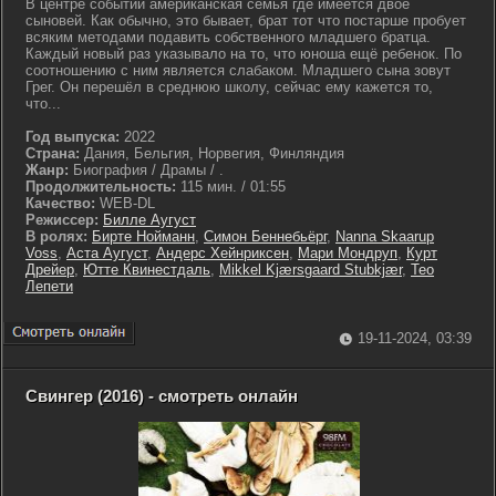
В центре событий американская семья где имеется двое
сыновей. Как обычно, это бывает, брат тот что постарше пробует
всяким методами подавить собственного младшего братца.
Каждый новый раз указывало на то, что юноша ещё ребенок. По
соотношению с ним является слабаком. Младшего сына зовут
Грег. Он перешёл в среднюю школу, сейчас ему кажется то,
что...
Год выпуска:
2022
Страна:
Дания, Бельгия, Норвегия, Финляндия
Жанр:
Биография / Драмы / .
Продолжительность:
115 мин. / 01:55
Качество:
WEB-DL
Режиссер:
Билле Аугуст
В ролях:
Бирте Нойманн
,
Симон Беннебьёрг
,
Nanna Skaarup
Voss
,
Аста Аугуст
,
Андерс Хейнриксен
,
Мари Мондруп
,
Курт
Дрейер
,
Ютте Квинестдаль
,
Mikkel Kjærsgaard Stubkjær
,
Тео
Лепети
19-11-2024, 03:39
Свингер (2016) - смотреть онлайн