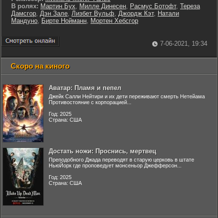
В ролях:
Мартин Бух
,
Милле Динесен
,
Расмус Ботофт
,
Тереза
Дамсгор
,
Дэн Зале
,
Лизбет Вульф
,
Джордж Кэт
,
Натали
Мандуно
,
Бирте Нойманн
,
Мортен Хебсгор
7-06-2021, 19:34
Скоро на киного
Аватар: Пламя и пепел
Джейк Салли Нейтири и их дети переживают смерть Нетейама
Противостояние с корпорацией...
Год: 2025
Страна: США
Достать ножи: Проснись, мертвец
Преподобного Джада переводят в старую церковь в штате
НьюЙорк где проповедует монсеньор Джефферсон...
Год: 2025
Страна: США