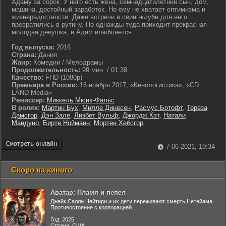
Адаму за сорок. У него есть жена, семнадцатилетний сын, дом,
машина, достойный заработок. Но ему не хватает оптимизма и
жизнерадостности. Даже встречи в свинг-клубе для него
превратились в рутину. Но однажды туда приходит прекрасная
молодая девушка, и Адам влюбляется......
Год выпуска:
2016
Страна:
Дания
Жанр:
Комедии / Мелодрамы
Продолжительность:
99 мин. / 01:39
Качество:
FHD (1080p)
Премьера в России:
16 ноября 2017, «Кинологистика», «CD
LAND Media»
Режиссер:
Миккель Мюнх-Фальс
В ролях:
Мартин Бух
,
Милле Динесен
,
Расмус Ботофт
,
Тереза
Дамсгор
,
Дэн Зале
,
Лизбет Вульф
,
Джордж Кэт
,
Натали
Мандуно
,
Бирте Нойманн
,
Мортен Хебсгор
7-06-2021, 19:34
Скоро на киного
Аватар: Пламя и пепел
Джейк Салли Нейтири и их дети переживают смерть Нетейама
Противостояние с корпорацией...
Год: 2025
Страна: США