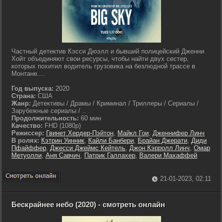
Частный детектив Кэсси Дюэлл и бывший полицейский Дженни
Хойт объединяют свои ресурсы, чтобы найти двух сестер,
которых похитил водитель грузовика на безлюдной трассе в
Монтане....
Год выпуска:
2020
Страна:
США
Жанр:
Детективы / Драмы / Криминал / Триллеры / Сериалы /
Зарубежные сериалы / ..
Продолжительность:
60 мин
Качество:
FHD (1080p)
Режиссер:
Гвинет Хердер-Пэйтон
,
Майкл Гои
,
Дженнифер Линч
В ролях:
Кэтрин Уинник
,
Кайли Банбери
,
Брайан Джерати
,
Диди
Пфайффер
,
Джесси Джеймс Кейтель
,
Джон Кэрролл Линч
,
Омар
Метуолли
,
Аня Савчич
,
Патрик Галлахер
,
Валери Махаффей
21-01-2023, 02:11
Бескрайнее небо (2020) - смотреть онлайн