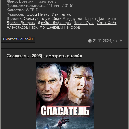
Жанр:
Боевики / Триллеры / .
Продолжительность:
111 мин. / 01:51
Качество:
WEB-DL
Режиссер:
Эшом Нелмс
,
Иэн Нелмс
В ролях:
Орландо Блум
,
Энди Макдауэлл
,
Гаррет Диллахант
,
Брайан Джерати
,
Джеймс Лэфферти
,
Чепел Оукс
,
Скотт Хейз
,
Александра Парк
,
Мо
,
Джереми Рэчфорд
21-11-2024, 07:04
Спасатель (2006) - смотреть онлайн