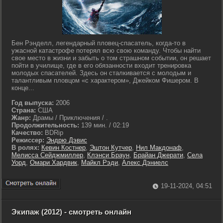
Бен Рэнделл, легендарный пловец-спасатель, когда-то в
ужасной катастрофе потерял всю свою команду. Чтобы найти
свое место в жизни и забыть о том страшном событии, он решает
пойти в училище, где в его обязанности входит тренировка
молодых спасателей. Здесь он сталкивается с молодым и
талантливым пловцом «с характером», Джейком Фишером. В
конце...
Год выпуска:
2006
Страна:
США
Жанр:
Драмы / Приключения / .
Продолжительность:
139 мин. / 02:19
Качество:
BDRip
Режиссер:
Эндрю Дэвис
В ролях:
Кевин Костнер
,
Эштон Кутчер
,
Нил Макдонаф
,
Мелисса Сейджмиллер
,
Клэнси Браун
,
Брайан Джерати
,
Села
Уорд
,
Омари Хардвик
,
Майкл Рэди
,
Алекс Дэниелс
19-11-2024, 04:51
Экипаж (2012) - смотреть онлайн