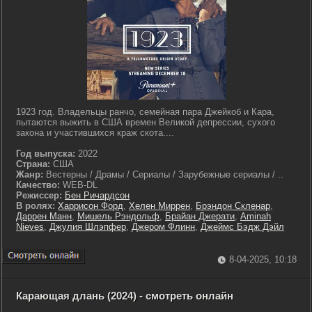
1923 год. Владельцы ранчо, семейная пара Джейкоб и Кара,
пытаются выжить в США времен Великой депрессии, сухого
закона и участившихся краж скота....
Год выпуска:
2022
Страна:
США
Жанр:
Вестерны / Драмы / Сериалы / Зарубежные сериалы / ..
Качество:
WEB-DL
Режиссер:
Бен Ричардсон
В ролях:
Харрисон Форд
,
Хелен Миррен
,
Брэндон Скленар
,
Даррен Манн
,
Мишель Рэндольф
,
Брайан Джерати
,
Aminah
Nieves
,
Джулия Шлэпфер
,
Джером Флинн
,
Джеймс Бэдж Дэйл
8-04-2025, 10:18
Карающая длань (2024) - смотреть онлайн