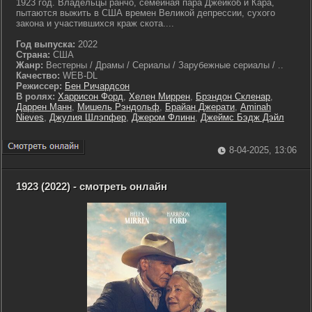
1923 год. Владельцы ранчо, семейная пара Джейкоб и Кара,
пытаются выжить в США времен Великой депрессии, сухого
закона и участившихся краж скота....
Год выпуска:
2022
Страна:
США
Жанр:
Вестерны / Драмы / Сериалы / Зарубежные сериалы / ..
Качество:
WEB-DL
Режиссер:
Бен Ричардсон
В ролях:
Харрисон Форд
,
Хелен Миррен
,
Брэндон Скленар
,
Даррен Манн
,
Мишель Рэндольф
,
Брайан Джерати
,
Aminah
Nieves
,
Джулия Шлэпфер
,
Джером Флинн
,
Джеймс Бэдж Дэйл
8-04-2025, 13:06
1923 (2022) - смотреть онлайн