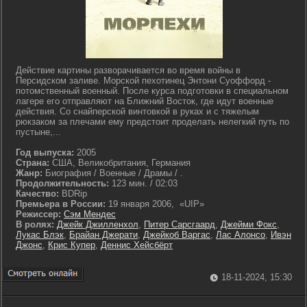
Действие картины разворачивается во время войны в
Персидском заливе. Морской пехотинец Энтони Суоффорд -
потомственный военный. После курса подготовки в специальном
лагере его отправляют на Ближний Восток, где идут военные
действия. Со снайперской винтовкой в руках и с тяжелым
рюкзаком за плечами ему предстоит проделать нелегкий путь по
пустыне,...
Год выпуска:
2005
Страна:
США, Великобритания, Германия
Жанр:
Биография / Военные / Драмы / .
Продолжительность:
123 мин. / 02:03
Качество:
BDRip
Премьера в России:
19 января 2006, «UIP»
Режиссер:
Сэм Мендес
В ролях:
Джейк Джилленхол
,
Питер Сарсгаард
,
Джейми Фокс
,
Лукас Блэк
,
Брайан Джерати
,
Джейкоб Варгас
,
Лас Алонсо
,
Ивэн
Джонс
,
Крис Купер
,
Деннис Хейсбёрт
18-11-2024, 15:30