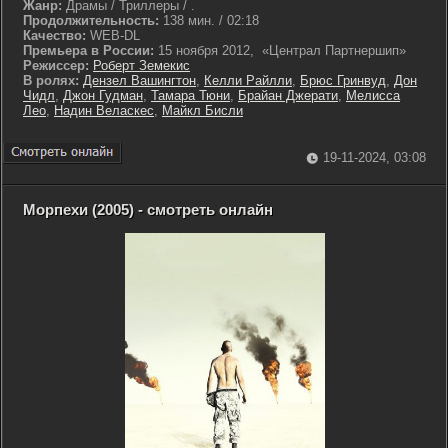
Жанр:
Драмы / Триллеры / .
Продолжительность:
138 мин. / 02:18
Качество:
WEB-DL
Премьера в России:
15 ноября 2012, «Централ Партнершип»
Режиссер:
Роберт Земекис
В ролях:
Дензел Вашингтон
,
Келли Райлли
,
Брюс Гринвуд
,
Дон
Чидл
,
Джон Гудман
,
Тамара Тюни
,
Брайан Джерати
,
Мелисса
Лео
,
Надин Веласкес
,
Майкл Бисли
19-11-2024, 03:08
Морпехи (2005) - смотреть онлайн