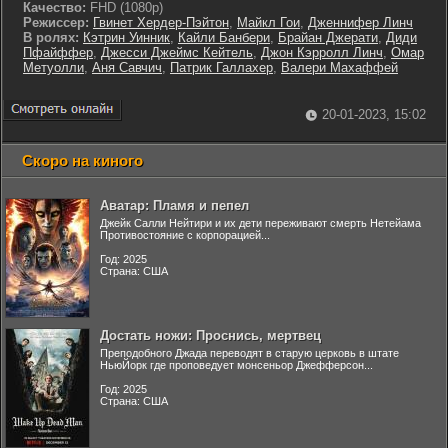
Качество:
FHD (1080p)
Режиссер:
Гвинет Хердер-Пэйтон
,
Майкл Гои
,
Дженнифер Линч
В ролях:
Кэтрин Уинник
,
Кайли Банбери
,
Брайан Джерати
,
Диди
Пфайффер
,
Джесси Джеймс Кейтель
,
Джон Кэрролл Линч
,
Омар
Метуолли
,
Аня Савчич
,
Патрик Галлахер
,
Валери Махаффей
20-01-2023, 15:02
Скоро на киного
Аватар: Пламя и пепел
Джейк Салли Нейтири и их дети переживают смерть Нетейама
Противостояние с корпорацией...
Год: 2025
Страна: США
Достать ножи: Проснись, мертвец
Преподобного Джада переводят в старую церковь в штате
НьюЙорк где проповедует монсеньор Джефферсон...
Год: 2025
Страна: США