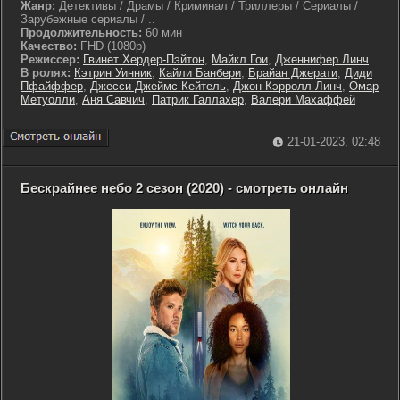
Жанр:
Детективы / Драмы / Криминал / Триллеры / Сериалы /
Зарубежные сериалы / ..
Продолжительность:
60 мин
Качество:
FHD (1080p)
Режиссер:
Гвинет Хердер-Пэйтон
,
Майкл Гои
,
Дженнифер Линч
В ролях:
Кэтрин Уинник
,
Кайли Банбери
,
Брайан Джерати
,
Диди
Пфайффер
,
Джесси Джеймс Кейтель
,
Джон Кэрролл Линч
,
Омар
Метуолли
,
Аня Савчич
,
Патрик Галлахер
,
Валери Махаффей
21-01-2023, 02:48
Бескрайнее небо 2 сезон (2020) - смотреть онлайн