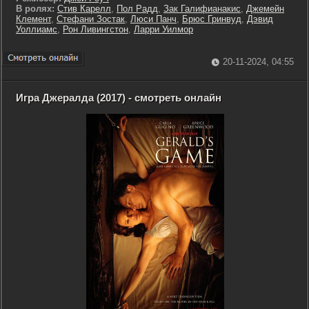
В ролях:
Стив Карелл
,
Пол Радд
,
Зак Галифианакис
,
Джемейн
Клемент
,
Стефани Зостак
,
Люси Панч
,
Брюс Гринвуд
,
Дэвид
Уоллиамс
,
Рон Ливингстон
,
Ларри Уилмор
20-11-2024, 04:55
Игра Джералда (2017) - смотреть онлайн