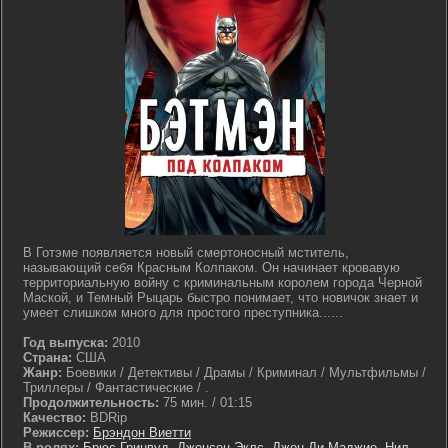
В Готэме появляется новый смертоносный мститель,
называющий себя Красным Колпаком. Он начинает кровавую
территориальную войну с криминальным королем города Черной
Маской, и Темный Рыцарь быстро понимает, что новичок знает и
умеет слишком много для простого преступника......
Год выпуска:
2010
Страна:
США
Жанр:
Боевики / Детективы / Драмы / Криминал / Мультфильмы /
Триллеры / Фантастические / .
Продолжительность:
75 мин. / 01:15
Качество:
BDRip
Режиссер:
Брэндон Виетти
В ролях:
Брюс Гринвуд
,
Дженсен Эклс
,
Джон Ди Маджио
,
Нил