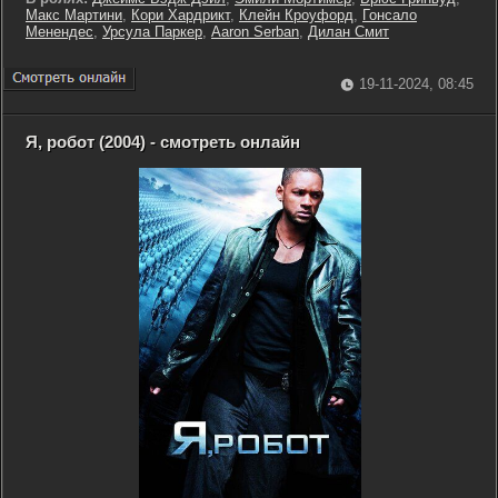
Макс Мартини
,
Кори Хардрикт
,
Клейн Кроуфорд
,
Гонсало
Менендес
,
Урсула Паркер
,
Aaron Serban
,
Дилан Смит
19-11-2024, 08:45
Я, робот (2004) - смотреть онлайн