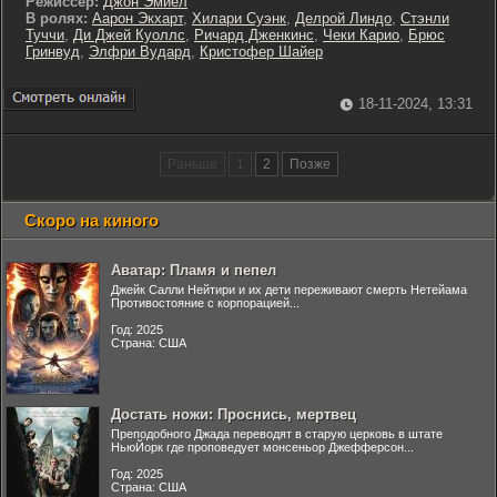
Режиссер:
Джон Эмиел
В ролях:
Аарон Экхарт
,
Хилари Суэнк
,
Делрой Линдо
,
Стэнли
Туччи
,
Ди Джей Куоллс
,
Ричард Дженкинс
,
Чеки Карио
,
Брюс
Гринвуд
,
Элфри Вудард
,
Кристофер Шайер
18-11-2024, 13:31
Раньше
1
2
Позже
Скоро на киного
Аватар: Пламя и пепел
Джейк Салли Нейтири и их дети переживают смерть Нетейама
Противостояние с корпорацией...
Год: 2025
Страна: США
Достать ножи: Проснись, мертвец
Преподобного Джада переводят в старую церковь в штате
НьюЙорк где проповедует монсеньор Джефферсон...
Год: 2025
Страна: США