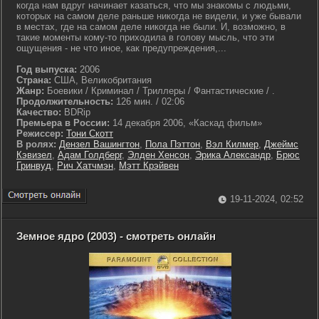
когда нам вдруг начинает казаться, что мы знакомы с людьми,
которых на самом деле раньше никогда не видели, и уже бывали
в местах, где на самом деле никогда не были. И, возможно, в
такие моменты кому-то приходила в голову мысль, что эти
ощущения - не что иное, как предупреждения,...
Год выпуска:
2006
Страна:
США, Великобритания
Жанр:
Боевики / Криминал / Триллеры / Фантастические / .
Продолжительность:
126 мин. / 02:06
Качество:
BDRip
Премьера в России:
14 декабря 2006, «Каскад фильм»
Режиссер:
Тони Скотт
В ролях:
Дензел Вашингтон
,
Пола Пэттон
,
Вэл Килмер
,
Джеймс
Кэвизел
,
Адам Голдберг
,
Элден Хенсон
,
Эрика Александр
,
Брюс
Гринвуд
,
Рич Хатчмэн
,
Мэтт Крэйвен
19-11-2024, 02:52
Земное ядро (2003) - смотреть онлайн