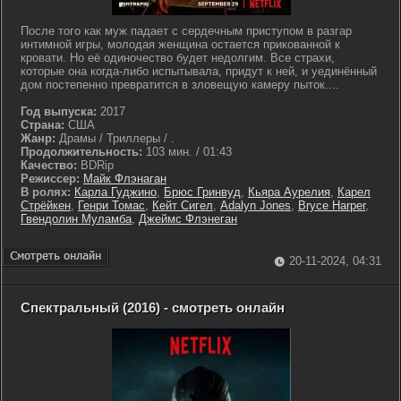
После того как муж падает с сердечным приступом в разгар
интимной игры, молодая женщина остается прикованной к
кровати. Но её одиночество будет недолгим. Все страхи,
которые она когда-либо испытывала, придут к ней, и уединённый
дом постепенно превратится в зловещую камеру пыток....
Год выпуска:
2017
Страна:
США
Жанр:
Драмы / Триллеры / .
Продолжительность:
103 мин. / 01:43
Качество:
BDRip
Режиссер:
Майк Флэнаган
В ролях:
Карла Гуджино
,
Брюс Гринвуд
,
Кьяра Аурелия
,
Карел
Стрёйкен
,
Генри Томас
,
Кейт Сигел
,
Adalyn Jones
,
Bryce Harper
,
Гвендолин Муламба
,
Джеймс Флэнеган
20-11-2024, 04:31
Спектральный (2016) - смотреть онлайн