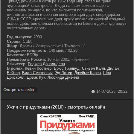
Тринадцать дней в октябре 1962 года мир стоял на грани
чудовищной катастрофы. Люди на всем земном шаре с
волнением ожидали, во что выльется политическая,
дипломатическая и военная конфронтация двух сверхдержав
США и СССР, бросившим друг другу апокалиптический атомный
вызов. Действие фильма переносится из Белого дома, где ведут
ожесточенные дебаты...
Год выпуска:
2000
Страна:
США
Жанр:
Драмы / Исторические / Триллеры / .
Продолжительность:
140 мин. / 02:20
Качество:
BDRip
Премьера в России:
10 мая 2001, «Гемини»
Режиссер:
Роджер Дональдсон
В ролях:
Кевин Костнер
,
Брюс Гринвуд
,
Стивен Калп
,
Дилан
Бейкер
,
Билл Смитрович
,
Эд Лотер
,
Джеймс Карен
,
Шон
Дрисколл
,
Дрэйк Кук
,
Люсинда Дженни
14-07-2025, 20:22
Ужин с придурками (2010) - смотреть онлайн