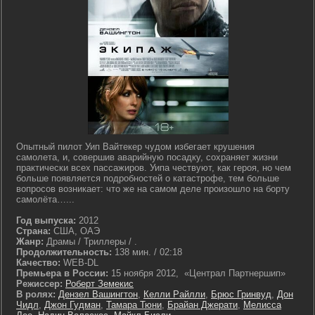
Опытный пилот Уип Вайтекер чудом избегает крушения
самолета, и, совершив аварийную посадку, сохраняет жизни
практически всех пассажиров. Уипа чествуют, как героя, но чем
больше появляется подробностей о катастрофе, тем больше
вопросов возникает: что же на самом деле произошло на борту
самолёта…...
Год выпуска:
2012
Страна:
США, ОАЭ
Жанр:
Драмы / Триллеры / .
Продолжительность:
138 мин. / 02:18
Качество:
WEB-DL
Премьера в России:
15 ноября 2012, «Централ Партнершип»
Режиссер:
Роберт Земекис
В ролях:
Дензел Вашингтон
,
Келли Райлли
,
Брюс Гринвуд
,
Дон
Чидл
,
Джон Гудман
,
Тамара Тюни
,
Брайан Джерати
,
Мелисса