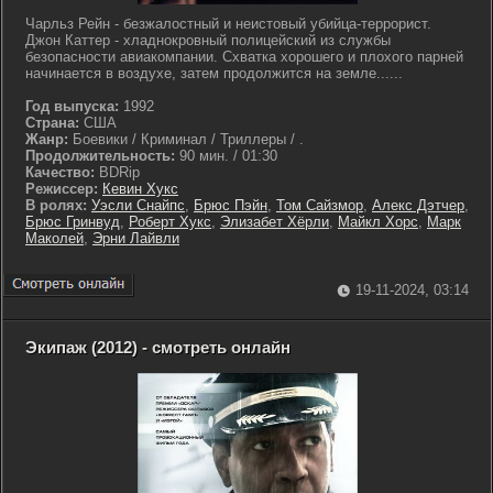
Чарльз Рейн - безжалостный и неистовый убийца-террорист.
Джон Каттер - хладнокровный полицейский из службы
безопасности авиакомпании. Схватка хорошего и плохого парней
начинается в воздухе, затем продолжится на земле......
Год выпуска:
1992
Страна:
США
Жанр:
Боевики / Криминал / Триллеры / .
Продолжительность:
90 мин. / 01:30
Качество:
BDRip
Режиссер:
Кевин Хукс
В ролях:
Уэсли Снайпс
,
Брюс Пэйн
,
Том Сайзмор
,
Алекс Дэтчер
,
Брюс Гринвуд
,
Роберт Хукс
,
Элизабет Хёрли
,
Майкл Хорс
,
Марк
Маколей
,
Эрни Лайвли
19-11-2024, 03:14
Экипаж (2012) - смотреть онлайн