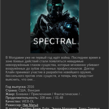
В Молдавии уже не первый год идёт война. Последнее время в
зоне боевых действий стали появляться невидимые
невооружённым глазом существа, которые мгновенно убивают
вооружённых до зубов обученных профессионалов. Доктор
Клайн принимал участие в разработке новейшего оружия,
бессильного против этих существ, и теперь ему предстоит
выяснить, что они...
Год выпуска:
2016
Страна:
США, Венгрия
Жанр:
Боевики / Приключения / Фантастические / .
Продолжительность:
108 мин. / 01:48
Качество:
WEB-DL
Режиссер:
Ник Матьё
В ролях:
Джеймс Бэдж Дэйл
,
Эмили Мортимер
,
Брюс Гринвуд
,