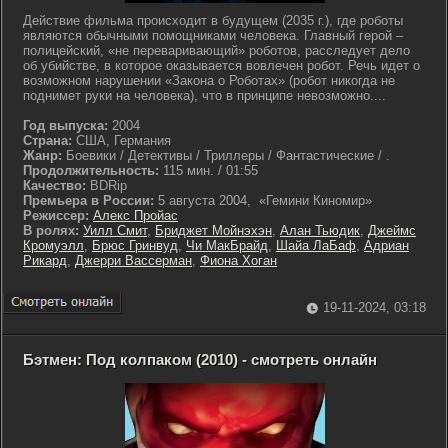
Действие фильма происходит в будущем (2035 г.), где роботы
являются обычными помощниками человека. Главный герой –
полицейский, «не переваривающий» роботов, расследует дело
об убийстве, в которое оказывается вовлечен робот. Речь идет о
возможном нарушении «Закона о Роботах» (робот никогда не
поднимет руки на человека), что в принципе невозможно....
Год выпуска:
2004
Страна:
США, Германия
Жанр:
Боевики / Детективы / Триллеры / Фантастические / .
Продолжительность:
115 мин. / 01:55
Качество:
BDRip
Премьера в России:
5 августа 2004, «Гемини Киномир»
Режиссер:
Алекс Пройас
В ролях:
Уилл Смит
,
Бриджет Мойнэхэн
,
Алан Тьюдик
,
Джеймс
Кромуэлл
,
Брюс Гринвуд
,
Чи МакБрайд
,
Шайа ЛаБаф
,
Адриан
Рикард
,
Джерри Вассерман
,
Фиона Хоган
19-11-2024, 03:18
Бэтмен: Под колпаком (2010) - смотреть онлайн