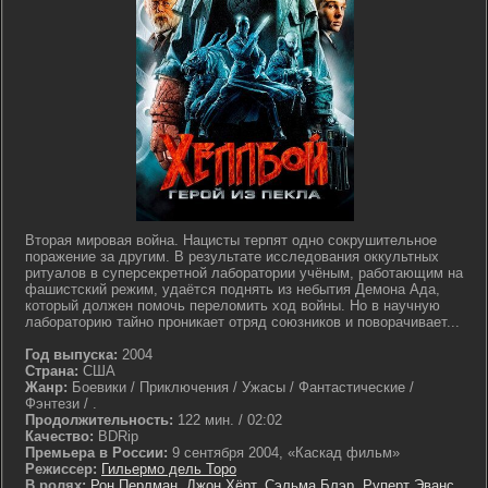
Вторая мировая война. Нацисты терпят одно сокрушительное
поражение за другим. В результате исследования оккультных
ритуалов в суперсекретной лаборатории учёным, работающим на
фашистский режим, удаётся поднять из небытия Демона Ада,
который должен помочь переломить ход войны. Но в научную
лабораторию тайно проникает отряд союзников и поворачивает...
Год выпуска:
2004
Страна:
США
Жанр:
Боевики / Приключения / Ужасы / Фантастические /
Фэнтези / .
Продолжительность:
122 мин. / 02:02
Качество:
BDRip
Премьера в России:
9 сентября 2004, «Каскад фильм»
Режиссер:
Гильермо дель Торо
В ролях:
Рон Перлман
,
Джон Хёрт
,
Сэльма Блэр
,
Руперт Эванс
,