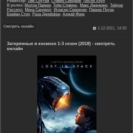
Режиссер:
Тим Соутэм
,
Стивен Серджик
,
Лесли Хоуп
В ролях:
Молли Паркер
,
Тоби Стивенс
,
Макс Дженкинс
,
Тейлор
Расселл
,
Мина Сандвол
,
Игнасио Серричио
,
Паркер Поузи
,
Брайан Стил
,
Раза Джеффри
,
Аджай Фриз
1-12-2021, 14:50
Затерянные в космосе 1-3 сезон (2018) - смотреть
онлайн