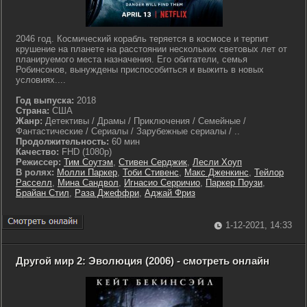
2046 год. Космический корабль теряется в космосе и терпит
крушение на планете на расстоянии нескольких световых лет от
планируемого места назначения. Его обитатели, семья
Робинсонов, вынуждены приспособиться и выжить в новых
условиях....
Год выпуска:
2018
Страна:
США
Жанр:
Детективы / Драмы / Приключения / Семейные /
Фантастические / Сериалы / Зарубежные сериалы / ..
Продолжительность:
60 мин
Качество:
FHD (1080p)
Режиссер:
Тим Соутэм
,
Стивен Серджик
,
Лесли Хоуп
В ролях:
Молли Паркер
,
Тоби Стивенс
,
Макс Дженкинс
,
Тейлор
Расселл
,
Мина Сандвол
,
Игнасио Серричио
,
Паркер Поузи
,
Брайан Стил
,
Раза Джеффри
,
Аджай Фриз
1-12-2021, 14:33
Другой мир 2: Эволюция (2006) - смотреть онлайн