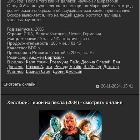
2045 год. После того как из далёкой научной лаборатории
Олдуай был получен сигнал о помощи, на Марс прибывает отряд
космического спецназа и обнаруживает разгромленную станцию.
Вскоре выясняется, что на людей здесь охотятся полчища
ужасных мутантов....
Год выпуска:
2005
Страна:
США, Великобритания, Чехия, Германия
Жанр:
Боевики / Ужасы / Фантастические / .
Продолжительность:
105 мин. / 01:45
Качество:
BDRip
Премьера в России:
27 октября 2005, «UIP»
Режиссер:
Анджей Бартковяк
В ролях:
Карл Урбан
,
Розамунд Пайк
,
Деобиа Опарей
,
Бен
Дэниелс
,
Разаак Адоти
,
Ричард Брэйк
,
Эл Уивер
,
Декстер
Флетчер
,
Брайан Стил
,
Дуэйн Джонсон
20-11-2024, 15:41
Хеллбой: Герой из пекла (2004) - смотреть онлайн