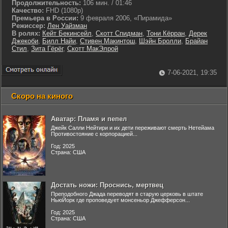
Продолжительность:
106 мин. / 01:46
Качество:
FHD (1080p)
Премьера в России:
9 февраля 2006, «Пирамида»
Режиссер:
Лен Уайзман
В ролях:
Кейт Бекинсейл
,
Скотт Спидман
,
Тони Кёрран
,
Дерек
Джекоби
,
Билл Найи
,
Стивен Макинтош
,
Шэйн Бролли
,
Брайан
Стил
,
Зита Гёрёг
,
Скотт МакЭлрой
7-06-2021, 19:35
Скоро на киного
Аватар: Пламя и пепел
Джейк Салли Нейтири и их дети переживают смерть Нетейама
Противостояние с корпорацией...
Год: 2025
Страна: США
Достать ножи: Проснись, мертвец
Преподобного Джада переводят в старую церковь в штате
НьюЙорк где проповедует монсеньор Джефферсон...
Год: 2025
Страна: США