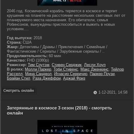
2046 год. Космический корабль теряется в космосе и терпит
крушение на планете на расстоянии нескольких световых лет от
планируемого места назначения. Его обитатели, семья
Робинсонов, вынуждены приспособиться и выжить в новых
условиях....
Год выпуска:
2018
Страна:
США
Жанр:
Детективы / Драмы / Приключения / Семейные /
Фантастические / Сериалы / Зарубежные сериалы / ..
Продолжительность:
60 мин
Качество:
FHD (1080p)
Режиссер:
Тим Соутэм
,
Стивен Серджик
,
Лесли Хоуп
В ролях:
Молли Паркер
,
Тоби Стивенс
,
Макс Дженкинс
,
Тейлор
Расселл
,
Мина Сандвол
,
Игнасио Серричио
,
Паркер Поузи
,
Брайан Стил
,
Раза Джеффри
,
Аджай Фриз
1-12-2021, 14:58
Затерянные в космосе 3 сезон (2018) - смотреть
онлайн