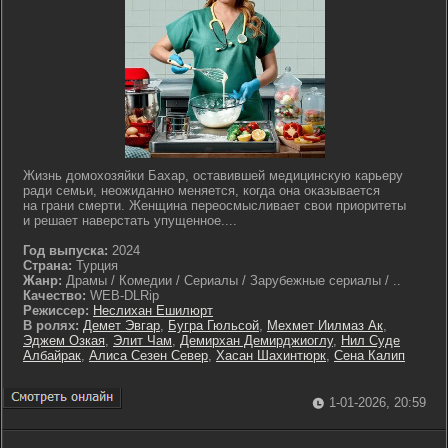
Жизнь домохозяйки Бахар, оставившей медицинскую карьеру
ради семьи, неожиданно меняется, когда она оказывается
на грани смерти. Женщина переосмысливает свои приоритеты
и решает наверстать упущенное....
Год выпуска:
2024
Страна:
Турция
Жанр:
Драмы / Комедии / Сериалы / Зарубежные сериалы / ..
Качество:
WEB-DLRip
Режиссер:
Неслихан Ешилюрт
В ролях:
Демет Эвгар
,
Бугра Гюльсой
,
Мехмет Иилмаз Ак
,
Эджем Озкая
,
Элит Чам
,
Демирхан Демирджиоглу
,
Нил Суде
Албайрак
,
Алиса Сезен Север
,
Хасан Шахинтюрк
,
Сена Калип
1-01-2026, 20:59