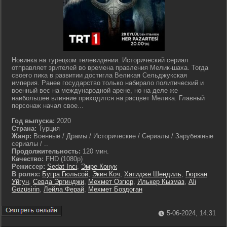
Новинка на турецком телевидении. Исторический сериал
отправляет зрителей во времена правления Мелик-шаха. Тогда
своего пика в развитии достигла Великая Сельджукская
империя. Ранее государство только набирало политический и
военный вес на международной арене, но на деле же
наибольшее влияние приходится на расцвет Мелика. Главный
персонаж начал свое...
Год выпуска:
2020
Страна:
Турция
Жанр:
Военные / Драмы / Исторические / Сериалы / Зарубежные
сериалы / ..
Продолжительность:
120 мин.
Качество:
FHD (1080p)
Режиссер:
Sedat Inci
,
Эмре Конук
В ролях:
Бугра Гюльсой
,
Экин Коч
,
Хатидже Шендиль
,
Гюркан
Уйгун
,
Севда Эргинджи
,
Мехмет Озгюр
,
Илькер Кызмаз
,
Ali
Gözüsirin
,
Лейла Ферай
,
Мехмет Боздоган
5-06-2024, 14:31