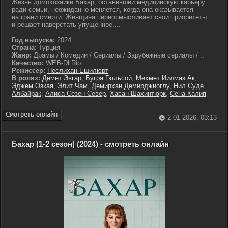
Жизнь домохозяйки Бахар, оставившей медицинскую карьеру
ради семьи, неожиданно меняется, когда она оказывается
на грани смерти. Женщина переосмысливает свои приоритеты
и решает наверстать упущенное....
Год выпуска:
2024
Страна:
Турция
Жанр:
Драмы / Комедии / Сериалы / Зарубежные сериалы / ..
Качество:
WEB-DLRip
Режиссер:
Неслихан Ешилюрт
В ролях:
Демет Эвгар
,
Бугра Гюльсой
,
Мехмет Иилмаз Ак
,
Эджем Озкая
,
Элит Чам
,
Демирхан Демирджиоглу
,
Нил Суде
Албайрак
,
Алиса Сезен Север
,
Хасан Шахинтюрк
,
Сена Калип
2-01-2026, 03:13
Бахар (1-2 сезон) (2024) - смотреть онлайн