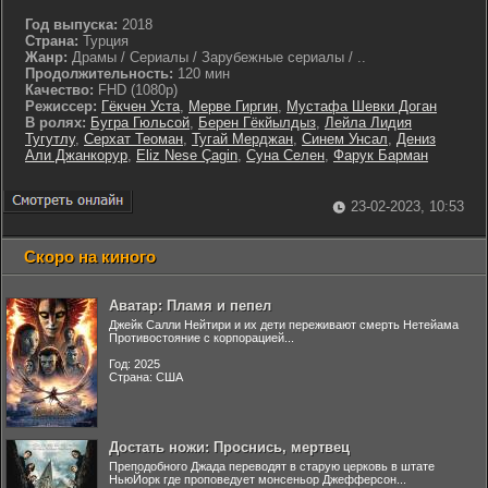
Год выпуска:
2018
Страна:
Турция
Жанр:
Драмы / Сериалы / Зарубежные сериалы / ..
Продолжительность:
120 мин
Качество:
FHD (1080p)
Режиссер:
Гёкчен Уста
,
Мерве Гиргин
,
Мустафа Шевки Доган
В ролях:
Бугра Гюльсой
,
Берен Гёкйылдыз
,
Лейла Лидия
Тугутлу
,
Серхат Теоман
,
Тугай Мерджан
,
Синем Унсал
,
Дениз
Али Джанкорур
,
Eliz Nese Çagin
,
Суна Селен
,
Фарук Барман
23-02-2023, 10:53
Скоро на киного
Аватар: Пламя и пепел
Джейк Салли Нейтири и их дети переживают смерть Нетейама
Противостояние с корпорацией...
Год: 2025
Страна: США
Достать ножи: Проснись, мертвец
Преподобного Джада переводят в старую церковь в штате
НьюЙорк где проповедует монсеньор Джефферсон...