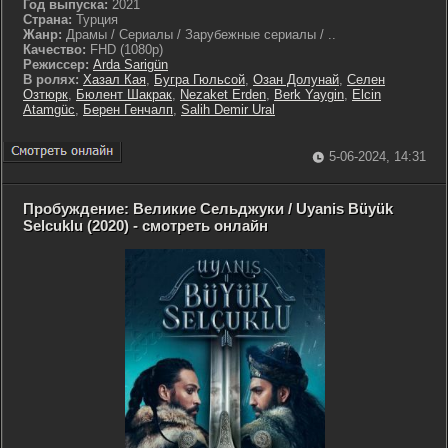
Год выпуска:
2021
Страна:
Турция
Жанр:
Драмы / Сериалы / Зарубежные сериалы / ..
Качество:
FHD (1080p)
Режиссер:
Arda Sarigün
В ролях:
Хазал Кая
,
Бугра Гюльсой
,
Озан Долунай
,
Селен
Озтюрк
,
Бюлент Шакрак
,
Nezaket Erden
,
Berk Yaygin
,
Elcin
Atamgüc
,
Берен Генчалп
,
Salih Demir Ural
5-06-2024, 14:31
Пробуждение: Великие Сельджуки / Uyanis Büyük
Selcuklu (2020) - смотреть онлайн