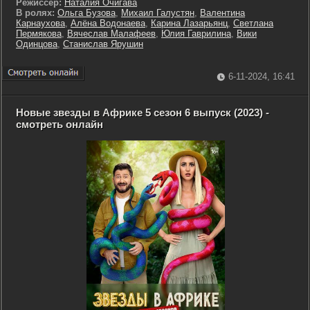
Режиссер:
Наталия Очигава
В ролях:
Ольга Бузова
,
Михаил Галустян
,
Валентина
Карнаухова
,
Алёна Водонаева
,
Карина Лазарьянц
,
Светлана
Пермякова
,
Вячеслав Малафеев
,
Юлия Гаврилина
,
Вики
Одинцова
,
Станислав Ярушин
6-11-2024, 16:41
Новые звезды в Африке 5 сезон 6 выпуск (2023) -
смотреть онлайн