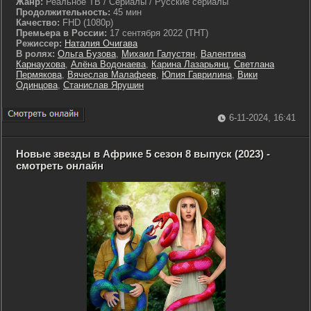
Жанр:
Реальное ТВ / Сериалы / Русские сериалы
Продолжительность:
45 мин
Качество:
FHD (1080p)
Премьера в России:
17 сентября 2022 (ТНТ)
Режиссер:
Наталия Очигава
В ролях:
Ольга Бузова
,
Михаил Галустян
,
Валентина
Карнаухова
,
Алёна Водонаева
,
Карина Лазарьянц
,
Светлана
Пермякова
,
Вячеслав Малафеев
,
Юлия Гаврилина
,
Вики
Одинцова
,
Станислав Ярушин
6-11-2024, 16:41
Новые звезды в Африке 5 сезон 8 выпуск (2023) -
смотреть онлайн