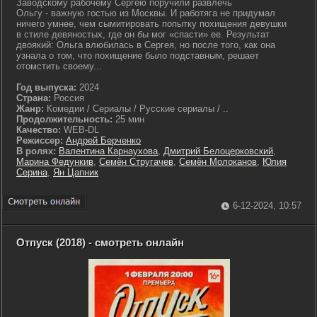
Заводскому рабочему Сергею поручили развлечь
Ольгу - важную гостью из Москвы. И работяга не придумал
ничего умнее, чем сымитировать попытку похищения девушки
в стиле девяностых, где он бы мог «спасти» ее. Результат
двоякий: Ольга влюбилась в Сергея, но после того, как она
узнала о том, что похищение было подставным, решает
отомстить своему...
Год выпуска:
2024
Страна:
Россия
Жанр:
Комедии / Сериалы / Русские сериалы / ..
Продолжительность:
25 мин
Качество:
WEB-DL
Режиссер:
Андрей Берченко
В ролях:
Валентина Карнаухова
,
Дмитрий Белоцерковский
,
Марина Федункив
,
Семён Стругачев
,
Семён Молоканов
,
Юлия
Серина
,
Ян Цапник
6-12-2024, 10:57
Отпуск (2018) - смотреть онлайн