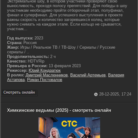
Экстремальное шоу, в котором участники проверяют свою
выносливость, проходя полосу препятствий. Для победы в шоу
участникам необходимо пройти отборочный этап, полуфинал,
финал и суперфинал. Для успешного выступления в проекте
важны скорость и количество загоревшихся колец, которые
нужно снимать на каждом этапе. Если кольцо не срывается,
участник...
Год выпуска:
2023
Страна:
Россия
Жанр:
Игры / Реальное ТВ / ТВ-Шоу / Сериалы / Русские
сериалы / ..
Продолжительность:
2 ч
Качество:
HDTVRip
Премьера в России:
13 февраля 2023
Режиссер:
Юрий Кондратюк
В ролях:
Дмитрий Масленников
,
Василий Артемьев
,
Валерия
Астапова
,
Роман Постовалов
28-12-2025, 17:24
Химкинские ведьмы (2025) - смотреть онлайн