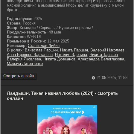
последствиям: теперь скромный вегетарианец Егор возглавляет
мясной холдинг, а амбициозный Игорь делит хрущёвку с мамой
брата....
Год выпуска:
2025
Страна:
Россия
Жанр:
Комедии / Сериалы / Русские сериалы / ..
Продолжительность:
48 мин
Качество:
WEB-DL
Премьера в России:
12 мая 2025
Режиссер:
Станислав Либин
В ролях:
Вячеслав Паршин
,
Никита Паршин
,
Валерий Николаев
,
Анна Бреннер-Вартаньян
,
Наталия Вдовина
,
Никита Тарасов
,
Валерия Яковлева
,
Никита Дювбанов
,
Александра Белоглазова
,
Максим Литовченко
21-05-2025, 11:58
Ландыши. Такая нежная любовь (2024) - смотреть
онлайн