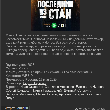
Майор Панфилов и система, которой он служит - понятия
несовместимые. Слишком независимый и неудобный этот майор,
делящий мир на чёрное и белое, без единого оттенка.
Он классный опер, который не раз видел зло и не прогнётся
никогда перед невзгодами. Он волк-одиночка, потому что всякая
команда для него - это стая, а стаи он ещё с юности ненавидит.
...
Год выпуска:
2023
Страна:
Россия
Жанр:
Детективы / Драмы / Сериалы / Русские сериалы / ..
Качество:
WEB-DL
Премьера в России:
19 мая 2025
Режиссер:
Сергей Гиргель
В ролях:
Иван Оганесян
,
Светлана Антонова
,
Елизавета Нилова
,
Сергей Комаров
,
Никита Плащевский
,
Дмитрий Сутырин
,
Валерия Моисеева
,
Мария Тухарь
,
Арсений Багиров
,
Анатолий
Голуб
23-05-2025, 20:59