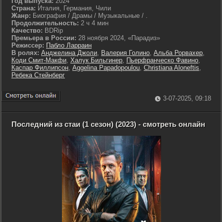
Год выпуска:
2024
Страна:
Италия, Германия, Чили
Жанр:
Биография / Драмы / Музыкальные / .
Продолжительность:
2 ч 4 мин
Качество:
BDRip
Премьера в России:
28 ноября 2024, «Парадиз»
Режиссер:
Пабло Ларраин
В ролях:
Анджелина Джоли
,
Валерия Голино
,
Альба Рорвахер
,
Коди Смит-Макфи
,
Халук Бильгинер
,
Пьерфранческо Фавино
,
Каспар Филлипсон
,
Aggelina Papadopoulou
,
Christiana Aloneftis
,
Ребека Стейнберг
3-07-2025, 09:18
Последний из стаи (1 сезон) (2023) - смотреть онлайн