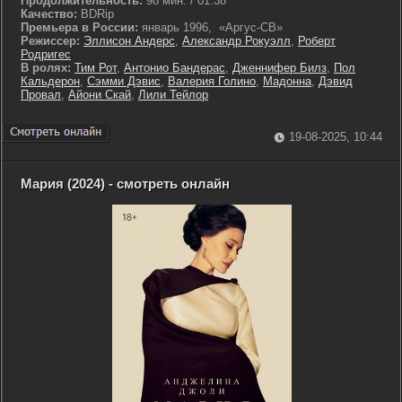
Продолжительность:
98 мин. / 01:38
Качество:
BDRip
Премьера в России:
январь 1996, «Аргус-СВ»
Режиссер:
Эллисон Андерс
,
Александр Рокуэлл
,
Роберт
Родригес
В ролях:
Тим Рот
,
Антонио Бандерас
,
Дженнифер Билз
,
Пол
Кальдерон
,
Сэмми Дэвис
,
Валерия Голино
,
Мадонна
,
Дэвид
Провал
,
Айони Скай
,
Лили Тейлор
19-08-2025, 10:44
Мария (2024) - смотреть онлайн