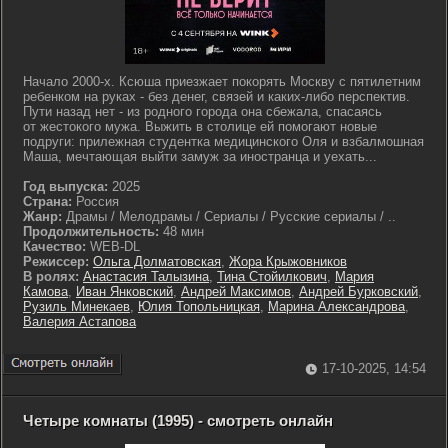
Начало 2000-х. Ксюша приезжает покорять Москву с пятилетним
ребенком на руках - без денег, связей и каких-либо перспектив.
Пути назад нет - из родного города она сбежала, спасаясь
от жестокого мужа. Выжить в столице ей помогают новые
подруги: прилежная студентка медицинского Оля и взбалмошная
Маша, мечтающая выйти замуж за иностранца и уехать...
Год выпуска:
2025
Страна:
Россия
Жанр:
Драмы / Мелодрамы / Сериалы / Русские сериалы / ..
Продолжительность:
48 мин
Качество:
WEB-DL
Режиссер:
Ольга Долматовская
,
Жора Крыжовников
В ролях:
Анастасия Талызина
,
Тина Стойилкович
,
Мария
Камова
,
Иван Янковский
,
Андрей Максимов
,
Андрей Бурковский
,
Рузиль Минекаев
,
Юлия Топольницкая
,
Марина Александрова
,
Валерия Астапова
17-10-2025, 14:54
Четыре комнаты (1995) - смотреть онлайн