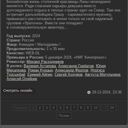
Беззаботная жизнь столичной красавицы Ланы неожиданно
меняется. Ради спасения карьеры девушка вместо
долгожданного отдыха в теплых странах едет на Север. Там она
встречает дальнобойщика Гришу - харизматичного мужчину,
привыкшего рассчитывать в жизни только на свой надежный
грузовик «Уралочка». Вместе они попадают
в головокружительную авантюру,...
Год выпуска:
2024
Страна:
Россия
Жанр:
Комедии / Мелодрамы / .
Продолжительность:
1 ч 35 мин
Качество:
WEB-DL
Премьера в России:
5 декабря 2024, «НМГ Кинопрокат»
Режиссер:
Михаил Расходников
В ролях:
Валерия Астапова
,
Александр Горбатов
,
Юлия
Михалкова
,
Роман Курцын
,
Александр Фролов
,
Нургиса
Турсынбай
,
Еремей Айпин
,
Сергей Хозумов
,
Августа Могульчина
,
Алексей Олейник
29-12-2024, 23:36
Раньше
1
2
3
4
5
6
7
8
9
10
...
20
Позже