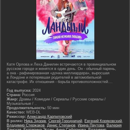
Катя Орлова и Леха Данилин встречаются в провинциальном
русском городе и женятся в один день. Он - обычный парень,
а она - рафинированная «дочка миллиардера», выросшая
в Лондоне и потерявшая родителей в автомобильной
катастрофе. Их отношения - борьба противоположностей....
Год выпуска:
2024
Страна:
Россия
Жанр:
Драмы / Комедии / Сериалы / Русские сериалы /
Музыкальные / ..
Продолжительность:
50 мин
Качество:
WEB-DL
Режиссер:
Александр Карпиловский
В ролях:
Ника Здорик
,
Сергей Городничий
,
Евгений Коряковский
,
Владимир Стержаков
,
Денис Степанов
,
Ирина Паутова
,
Валерия
Ланская
,
Екатерина Эссен
,
Анна Сафронова
,
Владимир