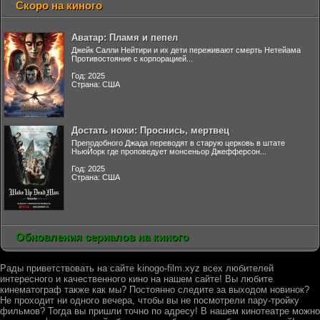
Скоро на киного
Аватар: Пламя и пепел
Джейк Салли Нейтири и их дети переживают смерть Нетейама
Противостояние с корпорацией...
Год: 2025
Страна: США
Достать ножи: Проснись, мертвец
Преподобного Джада переводят в старую церковь в штате
НьюЙорк где проповедует монсеньор Джефферсон...
Год: 2025
Страна: США
Обновления сериалов на киного
Рады приветствовать на сайте kinogo-film.xyz всех любителей
интересного и качественного кино на нашем сайте! Вы любите
кинематограф также как мы? Постоянно следите за выходом новинок?
Не проходит ни одного вечера, чтобы вы не посмотрели пару-тройку
фильмов? Тогда вы пришли точно по адресу! В нашем кинотеатре можно