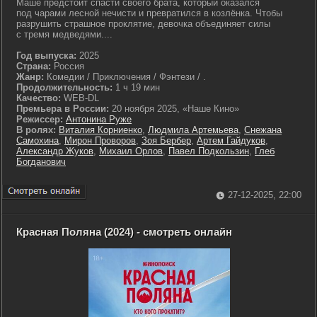
Маше предстоит спасти своего брата, который оказался
под чарами лесной нечисти и превратился в козлёнка. Чтобы
разрушить страшное проклятие, девочка объединяет силы
с тремя медведями....
Год выпуска:
2025
Страна:
Россия
Жанр:
Комедии / Приключения / Фэнтези / .
Продолжительность:
1 ч 19 мин
Качество:
WEB-DL
Премьера в России:
20 ноября 2025, «Наше Кино»
Режиссер:
Антонина Руже
В ролях:
Виталия Корниенко
,
Людмила Артемьева
,
Снежана
Самохина
,
Мирон Проворов
,
Зоя Бербер
,
Артем Гайдуков
,
Александр Жуков
,
Михаил Орлов
,
Павел Подкользин
,
Глеб
Богданович
27-12-2025, 22:00
Красная Поляна (2024) - смотреть онлайн