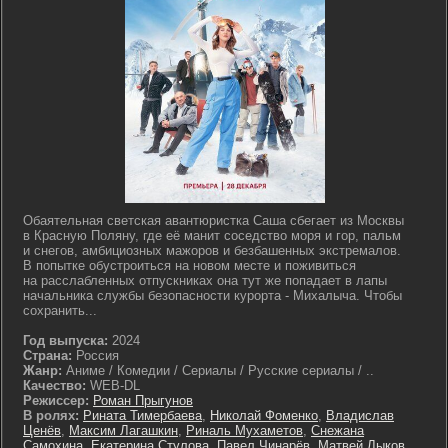
Обаятельная светская авантюристка Саша сбегает из Москвы
в Красную Поляну, где её манит соседство моря и гор, пальм
и снегов, амбициозных мажоров и безбашенных экстремалов.
В попытке обустроиться на новом месте и поживиться
на расслабленных отпускниках она тут же попадает в лапы
начальника службы безопасности курорта - Михалыча. Чтобы
сохранить...
Год выпуска:
2024
Страна:
Россия
Жанр:
Аниме / Комедии / Сериалы / Русские сериалы / ..
Качество:
WEB-DL
Режиссер:
Роман Прыгунов
В ролях:
Рината Тимербаева
,
Николай Фоменко
,
Владислав
Ценёв
,
Максим Лагашкин
,
Риналь Мухаметов
,
Снежана
Самохина
,
Екатерина Стулова
,
Павел Чинарёв
,
Матвей Лыков
,