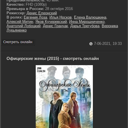
Продолжительность:
45 мин.
Качество:
FHD (1080p)
Премьера в России:
28 октября 2016
Режиссер:
Денис Елеонский
В ролях:
Евгения Лоза
,
Илья Носков
,
Елена Валюшкина
,
Алексей Митин
,
Яков Кучеревский
,
Инна Мирошниченко
,
Анатолий Лобоцкий
,
Денис Гранчак
,
Дарья Трегубова
,
Вероника
Лукьяненко
7-06-2021, 19:33
Офицерские жены (2015) - смотреть онлайн