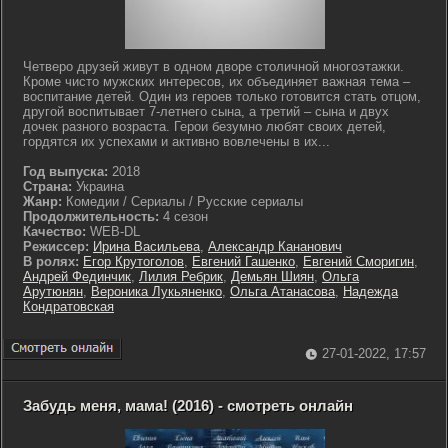
Четверо друзей живут в одном дворе столичной многоэтажки.
Кроме чисто мужских интересов, их объединяет важная тема –
воспитание детей. Один из героев только готовится стать отцом,
другой воспитывает 7-летнего сына, а третий – сына и двух
дочек разного возраста. Герои безумно любят своих детей,
гордятся их успехами и активно вовлечены в их...
Год выпуска:
2018
Страна:
Украина
Жанр:
Комедии / Сериалы / Русские сериалы
Продолжительность:
4 сезон
Качество:
WEB-DL
Режиссер:
Ирина Васильева
,
Александр Кананович
В ролях:
Егор Крутоголов
,
Евгений Гашенко
,
Евгений Сморигин
,
Андрей Фединчик
,
Лилия Ребрик
,
Демьян Шиян
,
Ольга
Арутюнян
,
Вероника Лукьяненко
,
Ольга Атанасова
,
Надежда
Кондратовская
27-01-2022, 17:57
Забудь меня, мама! (2016) - смотреть онлайн