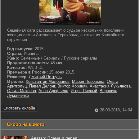
Семейная сага рассказывает о судьбе нескольких поколений
женщин семьи Антоновых-Тереховых, а также их ближайшего
окружения....
Год выпуска:
2015
Страна:
Украина
Жанр:
Семейные / Сериалы / Русские сериалы
Продолжительность:
45 мин.
Качество:
WEB-DL
Премьера в России:
15 июня 2015
Режиссер:
Дмитрий Петрунь
В ролях:
Константин Милованов
,
Мария Порошина
,
Ольга
Арнтгольц
,
Павел Делонг
,
Виктор Хориняк
,
Анастасия Лукьянова
,
Ольга Макеева
,
Анна Арефьева
,
Игорь Писный
,
Вероника
Лукьяненко
28-03-2018, 14:04
Скоро на киного
Аватар: Пламя и пепел