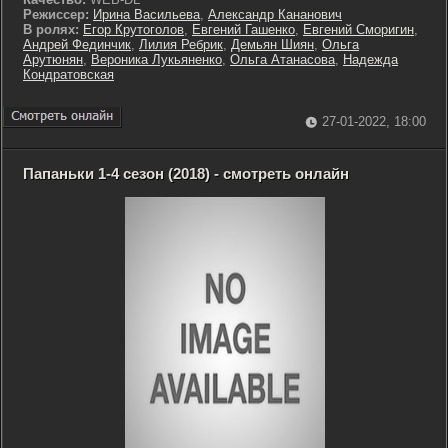
Режиссер:
Ирина Васильева
,
Александр Кананович
В ролях:
Егор Крутоголов
,
Евгений Гашенко
,
Евгений Сморигин
,
Андрей Фединчик
,
Лилия Ребрик
,
Демьян Шиян
,
Ольга
Арутюнян
,
Вероника Лукьяненко
,
Ольга Атанасова
,
Надежда
Кондратовская
27-01-2022, 18:00
Папаньки 1-4 сезон (2018) - смотреть онлайн