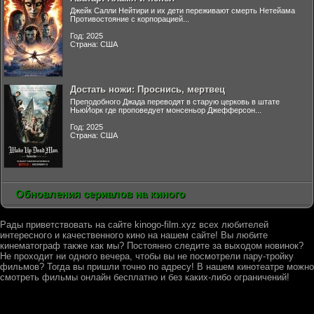
Джейк Салли Нейтири и их дети переживают смерть Нетейама
Противостояние с корпорацией...
Год: 2025
Страна: США
Достать ножи: Проснись, мертвец
Преподобного Джада переводят в старую церковь в штате
НьюЙорк где проповедует монсеньор Джефферсон...
Год: 2025
Страна: США
Обновления сериалов на киного
Рады приветствовать на сайте kinogo-film.xyz всех любителей
интересного и качественного кино на нашем сайте! Вы любите
кинематограф также как мы? Постоянно следите за выходом новинок?
Не проходит ни одного вечера, чтобы вы не посмотрели пару-тройку
фильмов? Тогда вы пришли точно по адресу! В нашем кинотеатре можно
смотреть фильмы онлайн бесплатно и без каких-либо ограничений!