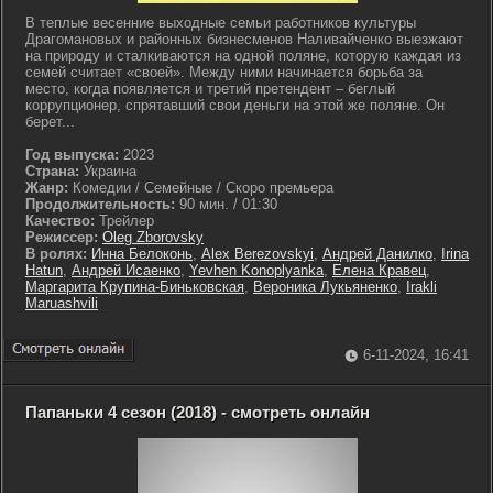
В теплые весенние выходные семьи работников культуры
Драгомановых и районных бизнесменов Наливайченко выезжают
на природу и сталкиваются на одной поляне, которую каждая из
семей считает «своей». Между ними начинается борьба за
место, когда появляется и третий претендент – беглый
коррупционер, спрятавший свои деньги на этой же поляне. Он
берет...
Год выпуска:
2023
Страна:
Украина
Жанр:
Комедии / Семейные / Скоро премьера
Продолжительность:
90 мин. / 01:30
Качество:
Трейлер
Режиссер:
Oleg Zborovsky
В ролях:
Инна Белоконь
,
Alex Berezovskyi
,
Андрей Данилко
,
Irina
Hatun
,
Андрей Исаенко
,
Yevhen Konoplyanka
,
Елена Кравец
,
Маргарита Крупина-Биньковская
,
Вероника Лукьяненко
,
Irakli
Maruashvili
6-11-2024, 16:41
Папаньки 4 сезон (2018) - смотреть онлайн