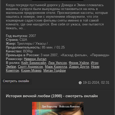
Когда посреди пустынной дороги у Дэвида и Эмми сломалась
машина, супруги были вынуждены остановиться на ночь в
маленьком придорожном отеле. Просматривая кассеты, которые
нашлись в номере, они с изумлением обнаружили, что эти
кошмарные садистские фильмы сняты именно в той самой
комнате, где они находятся. Вне себя от ужаса, они пытаются
бежать, но...
Год выпуска:
2007
Страна:
США
Жанр:
Триллеры / Ужасы / .
Продолжительность:
85 мин. / 01:25
Качество:
BDRip
Премьера в России:
3 мая 2007, «Каскад фильм», «Пирамида»
Режиссер:
Нимрод Антал
В ролях:
Кейт Бекинсейл
,
Люк Уилсон
,
Фрэнк Уэйли
,
Итэн
Эмбри
,
Скотт Андерсон
,
Марк Казелла
,
Дэвид Доути
,
Норм
Комптон
,
Кэрин Мовер
,
Миган Годфри
19-11-2024, 02:31
История вечной любви (1998) - смотреть онлайн