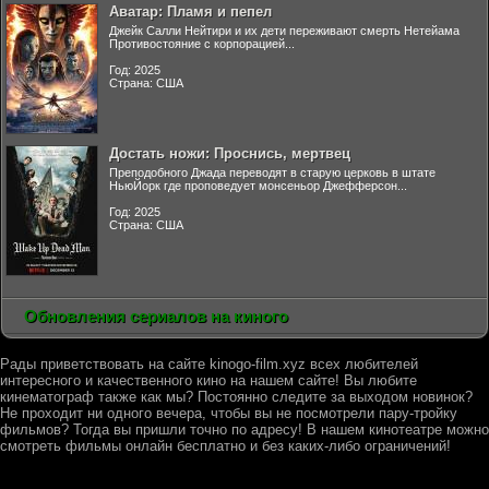
Аватар: Пламя и пепел
Джейк Салли Нейтири и их дети переживают смерть Нетейама
Противостояние с корпорацией...
Год: 2025
Страна: США
Достать ножи: Проснись, мертвец
Преподобного Джада переводят в старую церковь в штате
НьюЙорк где проповедует монсеньор Джефферсон...
Год: 2025
Страна: США
Обновления сериалов на киного
Рады приветствовать на сайте kinogo-film.xyz всех любителей
интересного и качественного кино на нашем сайте! Вы любите
кинематограф также как мы? Постоянно следите за выходом новинок?
Не проходит ни одного вечера, чтобы вы не посмотрели пару-тройку
фильмов? Тогда вы пришли точно по адресу! В нашем кинотеатре можно
смотреть фильмы онлайн бесплатно и без каких-либо ограничений!