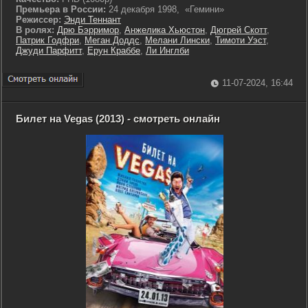
Премьера в России:
24 декабря 1998, «Гемини»
Режиссер:
Энди Теннант
В ролях:
Дрю Бэрримор
,
Анжелика Хьюстон
,
Дюгрей Скотт
,
Патрик Годфри
,
Меган Доддс
,
Мелани Лински
,
Тимоти Уэст
,
Джуди Парфитт
,
Ерун Краббе
,
Ли Инглби
11-07-2024, 16:44
Билет на Vegas (2013) - смотреть онлайн