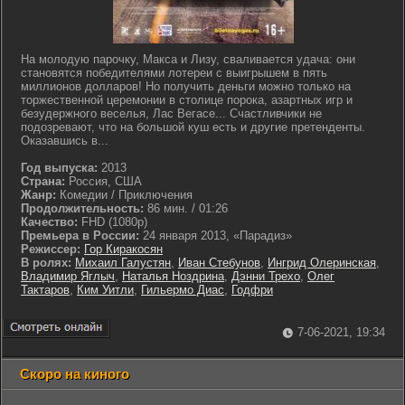
На молодую парочку, Макса и Лизу, сваливается удача: они
становятся победителями лотереи с выигрышем в пять
миллионов долларов! Но получить деньги можно только на
торжественной церемонии в столице порока, азартных игр и
безудержного веселья, Лас Вегасе... Счастливчики не
подозревают, что на большой куш есть и другие претенденты.
Оказавшись в...
Год выпуска:
2013
Страна:
Россия, США
Жанр:
Комедии / Приключения
Продолжительность:
86 мин. / 01:26
Качество:
FHD (1080p)
Премьера в России:
24 января 2013, «Парадиз»
Режиссер:
Гор Киракосян
В ролях:
Михаил Галустян
,
Иван Стебунов
,
Ингрид Олеринская
,
Владимир Яглыч
,
Наталья Ноздрина
,
Дэнни Трехо
,
Олег
Тактаров
,
Ким Уитли
,
Гильермо Диас
,
Годфри
7-06-2021, 19:34
Скоро на киного