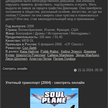
Джорджина была непосредственной девушкой, она обожала
нарушать правила, флиртовать, подтрунивать и играть. Мать
выдала ее замуж за герцога графства Девоншир. Она приобрела
положение в обществе, роскошный особняк, богатство, но где же
любовь? Сможет ли она смирить свои чувства и повиноваться
долгу? Или она, став законодательницей мод и признанным...
Год выпуска:
2008
Страна:
Великобритания, Италия, Франция, США
Жанр:
Биография / Драмы / Исторические / Мелодрамы / .
Продолжительность:
105 мин. / 01:45
Качество:
WEB-DL
Премьера в России:
5 февраля 2009, «CP Classic»
Режиссер:
Сол Дибб
В ролях:
Кира Найтли
,
Рэйф Файнс
,
Хейли Этвелл
,
Доминик
Купер
,
Шарлотта Рэмплинг
,
Саймон Макберни
,
Эйдан МакАрдл
,
Джон Шрэпнел
,
Алистэр Петри
,
Патрик Годфри
21-11-2024, 05:35
Улетный транспорт (2004) - смотреть онлайн