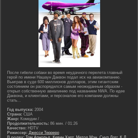
После гибели собаки во время неудачного перелета главный
герой по имени Нашаун Даквон подал иск на авиакомпанию.
Выиграв в суде 600 миллионов долларов, этим гигантским
состоянием он распорядился самым неожиданным образом -
открыл собственную авиалинию под названием NWA. По идее
Даквона, и клиентами, и персоналом его компании должны
стать...
Год выпуска:
2004
Страна:
США
Жанр:
Комедии / .
Продолжительность:
86 мин. / 01:26
Качество:
HDTV
Режиссер:
Джесси Терреро
В ролях:
Том Арнольд
,
Кевин Харт
,
Метод Мэн
,
Снуп Догг
,
К.Д.