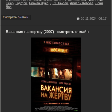
Обер
,
Годфри
,
Брайан Хукс
,
Д.Л. Хьюли
,
Ариэль Кеббел
,
Лони
Лав
20-11-2024, 06:17
Вакансия на жертву (2007) - смотреть онлайн