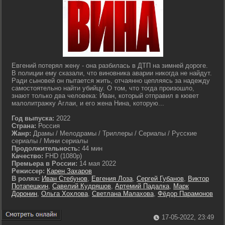
Евгений потерял жену - она разбилась в ДТП на зимней дороге.
В полиции ему сказали, что виновника аварии никогда не найдут.
Ради сыновей он пытается жить, отчаянно цепляясь за надежду
самостоятельно найти убийцу. О том, что тогда произошло,
знают только два человека: Иван, который отправил в кювет
малолитражку Аглаи, и его жена Нина, которую...
Год выпуска:
2022
Страна:
Россия
Жанр:
Драмы / Мелодрамы / Триллеры / Сериалы / Русские
сериалы / Мини сериалы
Продолжительность:
44 мин
Качество:
FHD (1080p)
Премьера в России:
14 мая 2022
Режиссер:
Карен Захаров
В ролях:
Иван Стебунов
,
Евгения Лоза
,
Сергей Губанов
,
Виктор
Потапешкин
,
Савелий Кудряшов
,
Артемий Падалка
,
Марк
Доронин
,
Ольга Хохлова
,
Светлана Малахова
,
Фёдор Парамонов
17-05-2022, 23:49