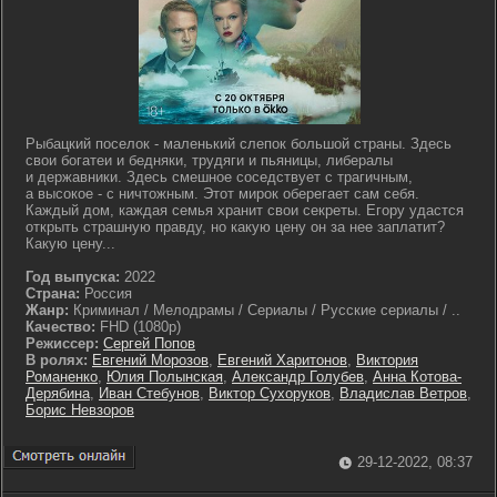
Рыбацкий поселок - маленький слепок большой страны. Здесь
свои богатеи и бедняки, трудяги и пьяницы, либералы
и державники. Здесь смешное соседствует с трагичным,
а высокое - с ничтожным. Этот мирок оберегает сам себя.
Каждый дом, каждая семья хранит свои секреты. Егору удастся
открыть страшную правду, но какую цену он за нее заплатит?
Какую цену...
Год выпуска:
2022
Страна:
Россия
Жанр:
Криминал / Мелодрамы / Сериалы / Русские сериалы / ..
Качество:
FHD (1080p)
Режиссер:
Сергей Попов
В ролях:
Евгений Морозов
,
Евгений Харитонов
,
Виктория
Романенко
,
Юлия Полынская
,
Александр Голубев
,
Анна Котова-
Дерябина
,
Иван Стебунов
,
Виктор Сухоруков
,
Владислав Ветров
,
Борис Невзоров
29-12-2022, 08:37