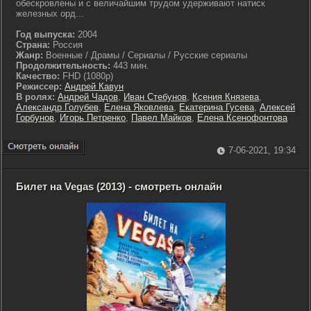
обескровлены и с величайшим трудом удерживают натиск
железных орд...
Год выпуска:
2004
Страна:
Россия
Жанр:
Военные / Драмы / Сериалы / Русские сериалы
Продолжительность:
443 мин.
Качество:
FHD (1080p)
Режиссер:
Андрей Кавун
В ролях:
Андрей Чадов
,
Иван Стебунов
,
Ксения Князева
,
Александр Голубев
,
Елена Яковлева
,
Екатерина Гусева
,
Алексей
Горбунов
,
Игорь Петренко
,
Павел Майков
,
Елена Ксенофонтова
7-06-2021, 19:34
Билет на Vegas (2013) - смотреть онлайн