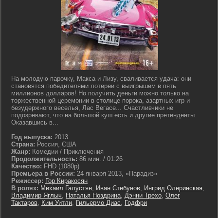
На молодую парочку, Макса и Лизу, сваливается удача: они
становятся победителями лотереи с выигрышем в пять
миллионов долларов! Но получить деньги можно только на
торжественной церемонии в столице порока, азартных игр и
безудержного веселья, Лас Вегасе... Счастливчики не
подозревают, что на большой куш есть и другие претенденты.
Оказавшись в...
Год выпуска:
2013
Страна:
Россия, США
Жанр:
Комедии / Приключения
Продолжительность:
86 мин. / 01:26
Качество:
FHD (1080p)
Премьера в России:
24 января 2013, «Парадиз»
Режиссер:
Гор Киракосян
В ролях:
Михаил Галустян
,
Иван Стебунов
,
Ингрид Олеринская
,
Владимир Яглыч
,
Наталья Ноздрина
,
Дэнни Трехо
,
Олег
Тактаров
,
Ким Уитли
,
Гильермо Диас
,
Годфри