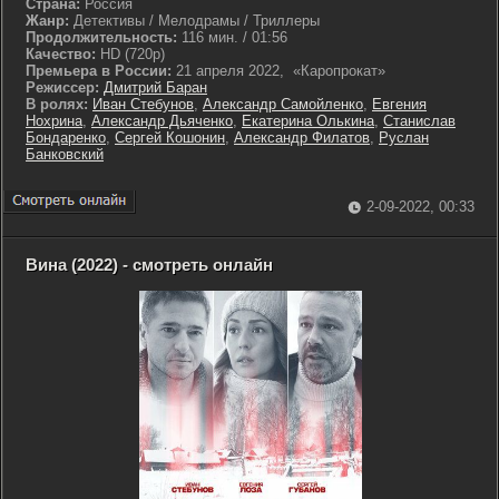
Страна:
Россия
Жанр:
Детективы / Мелодрамы / Триллеры
Продолжительность:
116 мин. / 01:56
Качество:
HD (720p)
Премьера в России:
21 апреля 2022, «Каропрокат»
Режиссер:
Дмитрий Баран
В ролях:
Иван Стебунов
,
Александр Самойленко
,
Евгения
Нохрина
,
Александр Дьяченко
,
Екатерина Олькина
,
Станислав
Бондаренко
,
Сергей Кошонин
,
Александр Филатов
,
Руслан
Банковский
2-09-2022, 00:33
Вина (2022) - смотреть онлайн