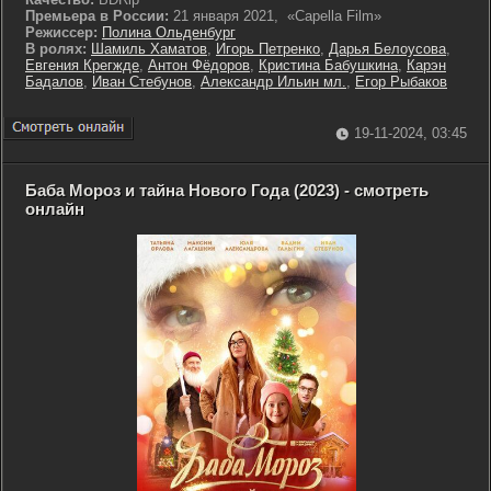
Премьера в России:
21 января 2021, «Capella Film»
Режиссер:
Полина Ольденбург
В ролях:
Шамиль Хаматов
,
Игорь Петренко
,
Дарья Белоусова
,
Евгения Крегжде
,
Антон Фёдоров
,
Кристина Бабушкина
,
Карэн
Бадалов
,
Иван Стебунов
,
Александр Ильин мл.
,
Егор Рыбаков
19-11-2024, 03:45
Баба Мороз и тайна Нового Года (2023) - смотреть
онлайн