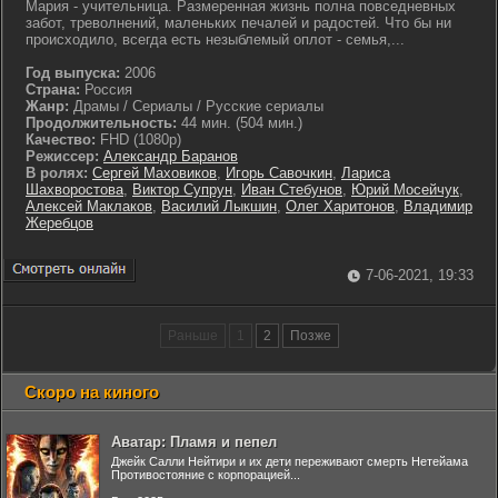
Мария - учительница. Размеренная жизнь полна повседневных
забот, треволнений, маленьких печалей и радостей. Что бы ни
происходило, всегда есть незыблемый оплот - семья,...
Год выпуска:
2006
Страна:
Россия
Жанр:
Драмы / Сериалы / Русские сериалы
Продолжительность:
44 мин. (504 мин.)
Качество:
FHD (1080p)
Режиссер:
Александр Баранов
В ролях:
Сергей Маховиков
,
Игорь Савочкин
,
Лариса
Шахворостова
,
Виктор Супрун
,
Иван Стебунов
,
Юрий Мосейчук
,
Алексей Маклаков
,
Василий Лыкшин
,
Олег Харитонов
,
Владимир
Жеребцов
7-06-2021, 19:33
Раньше
1
2
Позже
Скоро на киного
Аватар: Пламя и пепел
Джейк Салли Нейтири и их дети переживают смерть Нетейама
Противостояние с корпорацией...