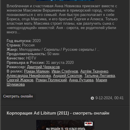
Влюбленная и счастливая Анна Новикова приезжает вместе с
женихом Максимом Вершининым в приморский город, чтобы
познакомиться с его семьей. Аня быстро располагает к себе
Бориса, отца Максима, и его братьев Сергея и Алекса. Только
властная мать Максима строит планы, как разлучить сына с
«неподходящей» невестой: Аня - сирота, ее родителей убили
много...
Год выпуска:
2020
Страна:
Россия
Жанр:
Мелодрамы / Сериалы / Русские сериалы / ..
Продолжительность:
50 мин
Качество:
HDTV
Премьера в России:
31 августа 2020
Режиссер:
Дмитрий Черкасов
В ролях:
Роман Маякин
,
Иван Стебунов
,
Артём Ткаченко
,
Александра Никифорова
,
Андрей Соколов
,
Татьяна Лютаева
,
Сергей Жарков
,
Роман Полянский
,
Анна Лутцева
,
Мария
Шумакова
9-12-2024, 00:41
Корпорация Ad Libitum (2011) - смотреть онлайн