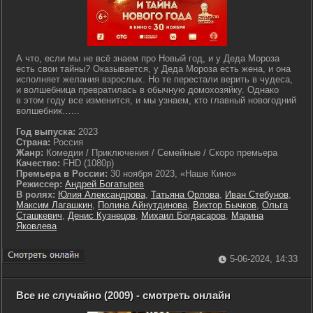
А что, если мы не всё знаем про Новый год, и у Деда Мороза
есть свои тайны? Оказывается, у Деда Мороза есть жена, и она
исполняет желания взрослых. Но те перестали верить в чудеса,
и волшебница превратилась в обычную домохозяйку. Однако
в этом году все изменится, и мы узнаем, кто главный новогодний
волшебник…...
Год выпуска:
2023
Страна:
Россия
Жанр:
Комедии / Приключения / Семейные / Скоро премьера
Качество:
FHD (1080p)
Премьера в России:
30 ноября 2023, «Наше Кино»
Режиссер:
Андрей Богатырев
В ролях:
Юлия Александрова
,
Татьяна Орлова
,
Иван Стебунов
,
Максим Лагашкин
,
Полина Айнутдинова
,
Виктор Бычков
,
Ольга
Сташкевич
,
Денис Кузнецов
,
Михаил Богдасаров
,
Марина
Яковлева
5-06-2024, 14:33
Все не случайно (2009) - смотреть онлайн