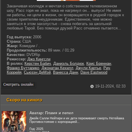
Заканчивая колледж и мечтая о собственном телевизионном
шоу, Расс горя не знал, пока не нагрянул он... выпуск! Не имея
ни работы, ни цели в жизни, он возвращается в родной городок к
своим приятелям-неудачникам. Единственное, чем можно
заняться в этом захолустье - снова побегать за школьной
любовью Тарой. Без помощи друзей Расс отчаянно пытается...
Год выпуска:
2006
Страна:
США
Жанр:
Комедии / .
Продолжительность:
89 мин. / 01:29
Качество:
DVDRip
Режиссер:
Джо Кингсли
В ролях:
Керстен Бабич
,
Даниэль Болдюк
,
Крис Бреннан
,
Франко Буттарико
,
Джонатан Кехилл
,
Джули Картье
,
Рич
Коррейя
,
Сьюзэн ДеМэй
,
Ванесса Данн
,
Dave Eastwood
19-11-2024, 02:33
Скоро на киного
Аватар: Пламя и пепел
Джейк Салли Нейтири и их дети переживают смерть Нетейама
Противостояние с корпорацией...
Год: 2025