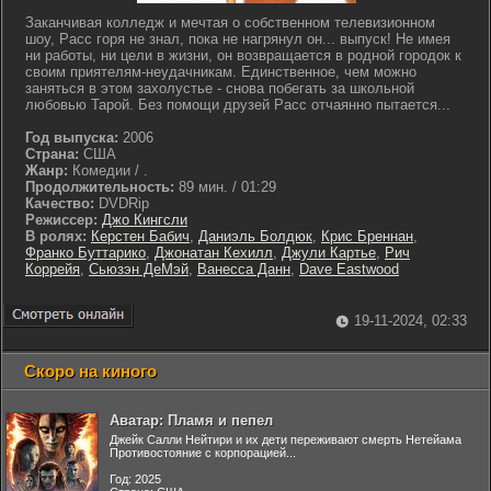
Заканчивая колледж и мечтая о собственном телевизионном
шоу, Расс горя не знал, пока не нагрянул он... выпуск! Не имея
ни работы, ни цели в жизни, он возвращается в родной городок к
своим приятелям-неудачникам. Единственное, чем можно
заняться в этом захолустье - снова побегать за школьной
любовью Тарой. Без помощи друзей Расс отчаянно пытается...
Год выпуска:
2006
Страна:
США
Жанр:
Комедии / .
Продолжительность:
89 мин. / 01:29
Качество:
DVDRip
Режиссер:
Джо Кингсли
В ролях:
Керстен Бабич
,
Даниэль Болдюк
,
Крис Бреннан
,
Франко Буттарико
,
Джонатан Кехилл
,
Джули Картье
,
Рич
Коррейя
,
Сьюзэн ДеМэй
,
Ванесса Данн
,
Dave Eastwood
19-11-2024, 02:33
Скоро на киного
Аватар: Пламя и пепел
Джейк Салли Нейтири и их дети переживают смерть Нетейама
Противостояние с корпорацией...
Год: 2025