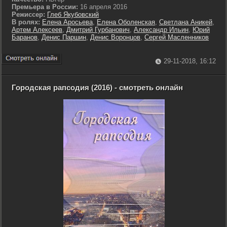
Премьера в России:
16 апреля 2016
Режиссер:
Глеб Якубовский
В ролях:
Елена Аросьева
,
Елена Оболенская
,
Светлана Аникей
,
Артем Алексеев
,
Дмитрий Гурбанович
,
Александр Ильин
,
Юрий
Баранов
,
Денис Паршин
,
Денис Воронцов
,
Сергей Масленников
29-11-2018, 16:12
Городская рапсодия (2016) - смотреть онлайн