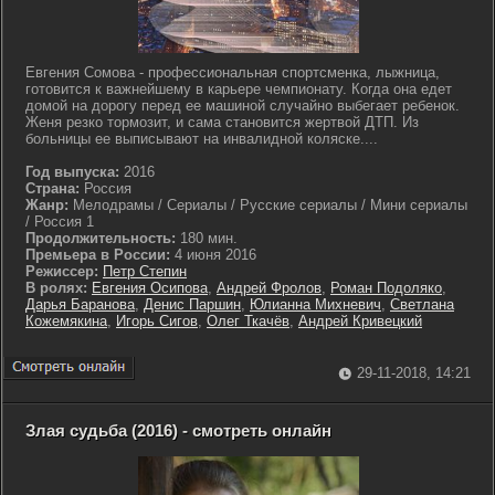
Евгения Сомова - профессиональная спортсменка, лыжница,
готовится к важнейшему в карьере чемпионату. Когда она едет
домой на дорогу перед ее машиной случайно выбегает ребенок.
Женя резко тормозит, и сама становится жертвой ДТП. Из
больницы ее выписывают на инвалидной коляске....
Год выпуска:
2016
Страна:
Россия
Жанр:
Мелодрамы / Сериалы / Русские сериалы / Мини сериалы
/ Россия 1
Продолжительность:
180 мин.
Премьера в России:
4 июня 2016
Режиссер:
Петр Степин
В ролях:
Евгения Осипова
,
Андрей Фролов
,
Роман Подоляко
,
Дарья Баранова
,
Денис Паршин
,
Юлианна Михневич
,
Светлана
Кожемякина
,
Игорь Сигов
,
Олег Ткачёв
,
Андрей Кривецкий
29-11-2018, 14:21
Злая судьба (2016) - смотреть онлайн