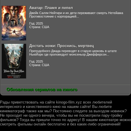
Аватар: Пламя и пепел
Джейк Салли Нейтири и их дети переживают смерть Нетейама
Противостояние с корпорацией...
Год: 2025
Страна: США
Достать ножи: Проснись, мертвец
Преподобного Джада переводят в старую церковь в штате
НьюЙорк где проповедует монсеньор Джефферсон...
Год: 2025
Страна: США
Обновления сериалов на киного
Рады приветствовать на сайте kinogo-film.xyz всех любителей
интересного и качественного кино на нашем сайте! Вы любите
кинематограф также как мы? Постоянно следите за выходом новинок?
Не проходит ни одного вечера, чтобы вы не посмотрели пару-тройку
фильмов? Тогда вы пришли точно по адресу! В нашем кинотеатре можно
смотреть фильмы онлайн бесплатно и без каких-либо ограничений!