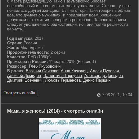
8 марта радиоведущую Таню Разумовскую бросает
возлюбленный и по совместительству начальник Степан - у него
появилась другая женщина. Выпив с горя, Таня говорит в эфире
все, что думает о мужчинах, и предлагает всем брошенным
девушкам встретиться вечером в ресторане. За расставанием
следует увольнение с радиостанции, но Таня полна решимости
вернуть...
Год выпуска:
2017
Страна:
Россия
Жанр:
Мелодрамы
Продолжительность:
2 серии
Качество:
FHD (1080p)
Премьера в России:
11 марта 2018 (Россия-1)
Режиссер:
Глеб Якубовский
В ролях:
Евгения Осипова
,
Анна Казючиц
,
Алеся Пуховая
,
Алексей Демидов
,
Валентина Гарцуева
,
Александр Давыдов
,
Дмитрий Есеневич
,
Любовь Германова
,
Денис Паршин
7-06-2021, 19:34
Мама, я женюсь! (2014) - смотреть онлайн