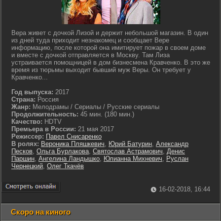
Вера живет с дочкой Лизой и держит небольшой магазин. В один
из дней туда приходит незнакомец и сообщает Вере
информацию, после которой она имитирует пожар в своем доме
и вместе с дочкой отправляется в Москву. Там Лиза
устраивается помощницей в дом бизнесмена Кравченко. В это же
время из тюрьмы выходит бывший муж Веры. Он требует у
Кравченко...
Год выпуска:
2017
Страна:
Россия
Жанр:
Мелодрамы / Сериалы / Русские сериалы
Продолжительность:
45 мин. (180 мин.)
Качество:
HDTV
Премьера в России:
21 мая 2017
Режиссер:
Павел Снисаренко
В ролях:
Вероника Пляшкевич
,
Юрий Батурин
,
Александр
Песков
,
Ольга Бурлакова
,
Святослав Астрамович
,
Денис
Паршин
,
Ангелина Ландышко
,
Юлианна Михневич
,
Руслан
Чернецкий
,
Олег Ткачёв
16-02-2018, 16:44
Скоро на киного