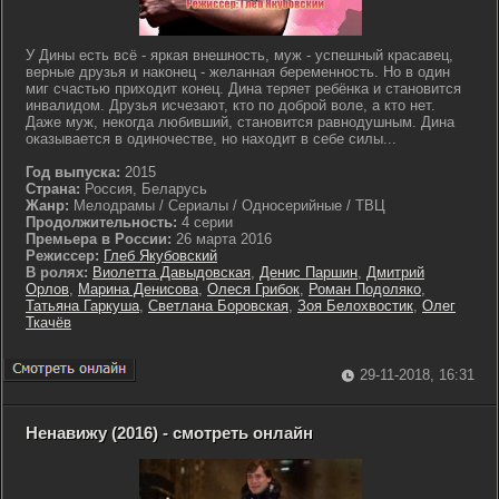
У Дины есть всё - яркая внешность, муж - успешный красавец,
верные друзья и наконец - желанная беременность. Но в один
миг счастью приходит конец. Дина теряет ребёнка и становится
инвалидом. Друзья исчезают, кто по доброй воле, а кто нет.
Даже муж, некогда любивший, становится равнодушным. Дина
оказывается в одиночестве, но находит в себе силы...
Год выпуска:
2015
Страна:
Россия, Беларусь
Жанр:
Мелодрамы / Сериалы / Односерийные / ТВЦ
Продолжительность:
4 серии
Премьера в России:
26 марта 2016
Режиссер:
Глеб Якубовский
В ролях:
Виолетта Давыдовская
,
Денис Паршин
,
Дмитрий
Орлов
,
Марина Денисова
,
Олеся Грибок
,
Роман Подоляко
,
Татьяна Гаркуша
,
Светлана Боровская
,
Зоя Белохвостик
,
Олег
Ткачёв
29-11-2018, 16:31
Ненавижу (2016) - смотреть онлайн