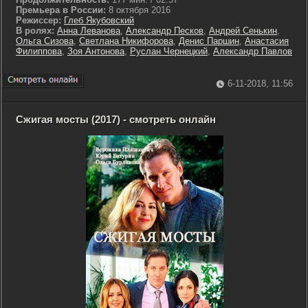
Премьера в России:
8 октября 2016
Режиссер:
Глеб Якубовский
В ролях:
Анна Леванова
,
Александр Песков
,
Андрей Сенькин
,
Ольга Сизова
,
Светлана Никифорова
,
Денис Паршин
,
Анастасия
Филиппова
,
Зоя Антонова
,
Руслан Чернецкий
,
Александр Павлов
6-11-2018, 11:56
Сжигая мосты (2017) - смотреть онлайн