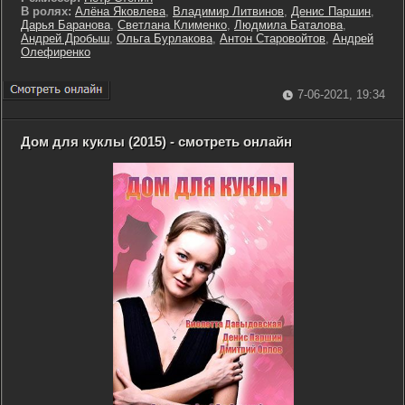
В ролях:
Алёна Яковлева
,
Владимир Литвинов
,
Денис Паршин
,
Дарья Баранова
,
Светлана Клименко
,
Людмила Баталова
,
Андрей Дробыш
,
Ольга Бурлакова
,
Антон Старовойтов
,
Андрей
Олефиренко
7-06-2021, 19:34
Дом для куклы (2015) - смотреть онлайн