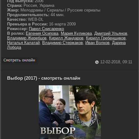
Год выпуска:
2006
Страна:
Россия, Украина
Жанр:
Мелодрамы / Сериалы / Русские сериалы
Продолжительность:
44 мин.
Качество:
WEB-DL
Премьера в России:
16 марта 2009
Режиссер:
Павел Снисаренко
В ролях:
Евгения Осипова
,
Мария Куликова
,
Дмитрий Ульянов
,
Владимир Жеребцов
,
Кирилл Жандаров
,
Кирилл Гребенщиков
,
Наталья Калатай
,
Владимир Стержаков
,
Иван Волков
,
Дарина
Лобода
12-02-2018, 09:11
Выбор (2017) - смотреть онлайн