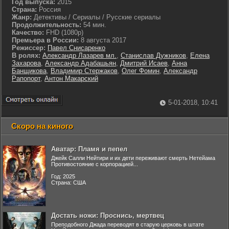
Год выпуска:
2015
Страна:
Россия
Жанр:
Детективы / Сериалы / Русские сериалы
Продолжительность:
54 мин.
Качество:
FHD (1080p)
Премьера в России:
8 августа 2017
Режиссер:
Павел Снисаренко
В ролях:
Александр Лазарев мл.
,
Станислав Дужников
,
Елена
Захарова
,
Александр Адабашьян
,
Дмитрий Исаев
,
Анна
Банщикова
,
Владимир Стержаков
,
Олег Фомин
,
Александр
Рапопорт
,
Антон Макарский
5-01-2018, 10:41
Скоро на киного
Аватар: Пламя и пепел
Джейк Салли Нейтири и их дети переживают смерть Нетейама
Противостояние с корпорацией...
Год: 2025
Страна: США
Достать ножи: Проснись, мертвец
Преподобного Джада переводят в старую церковь в штате