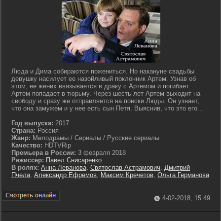
Люда и Дима собираются пожениться. Но накануне свадьбы
девушку насилует ее назойливый поклонник Артем. Узнав об
этом, ее жених ввязывается в драку с Артемом и погибает.
Артем попадает в тюрьму. Через шесть лет Артем выходит на
свободу и сразу же отправляется на поиски Люды. Он узнает,
что она замужем и у нее есть сын Петя. Выяснив, что это его...
Год выпуска:
2017
Страна:
Россия
Жанр:
Мелодрамы / Сериалы / Русские сериалы
Качество:
HDTVRip
Премьера в России:
3 февраля 2018
Режиссер:
Павел Снисаренко
В ролях:
Анна Леванова
,
Святослав Астрамович
,
Дмитрий
Пчела
,
Александр Ефремов
,
Максим Кречетов
,
Ольга Германова
4-02-2018, 15:49