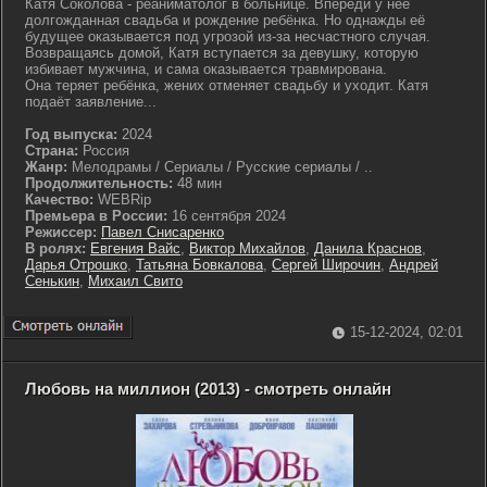
Катя Соколова - реаниматолог в больнице. Впереди у нее
долгожданная свадьба и рождение ребёнка. Но однажды её
будущее оказывается под угрозой из-за несчастного случая.
Возвращаясь домой, Катя вступается за девушку, которую
избивает мужчина, и сама оказывается травмирована.
Она теряет ребёнка, жених отменяет свадьбу и уходит. Катя
подаёт заявление...
Год выпуска:
2024
Страна:
Россия
Жанр:
Мелодрамы / Сериалы / Русские сериалы / ..
Продолжительность:
48 мин
Качество:
WEBRip
Премьера в России:
16 сентября 2024
Режиссер:
Павел Снисаренко
В ролях:
Евгения Вайс
,
Виктор Михайлов
,
Данила Краснов
,
Дарья Отрошко
,
Татьяна Бовкалова
,
Сергей Широчин
,
Андрей
Сенькин
,
Михаил Свито
15-12-2024, 02:01
Любовь на миллион (2013) - смотреть онлайн