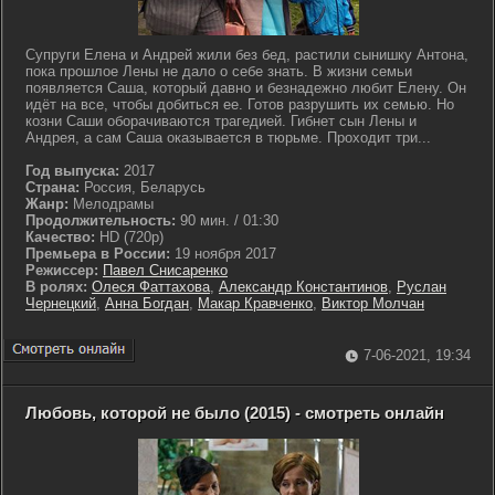
Супруги Елена и Андрей жили без бед, растили сынишку Антона,
пока прошлое Лены не дало о себе знать. В жизни семьи
появляется Саша, который давно и безнадежно любит Елену. Он
идёт на все, чтобы добиться ее. Готов разрушить их семью. Но
козни Саши оборачиваются трагедией. Гибнет сын Лены и
Андрея, а сам Саша оказывается в тюрьме. Проходит три...
Год выпуска:
2017
Страна:
Россия, Беларусь
Жанр:
Мелодрамы
Продолжительность:
90 мин. / 01:30
Качество:
HD (720p)
Премьера в России:
19 ноября 2017
Режиссер:
Павел Снисаренко
В ролях:
Олеся Фаттахова
,
Александр Константинов
,
Руслан
Чернецкий
,
Анна Богдан
,
Макар Кравченко
,
Виктор Молчан
7-06-2021, 19:34
Любовь, которой не было (2015) - смотреть онлайн