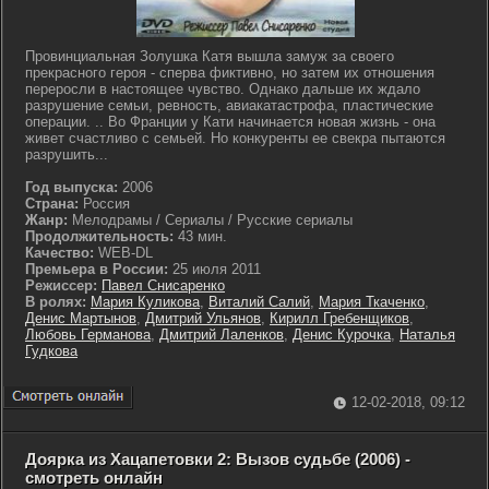
Провинциальная Золушка Катя вышла замуж за своего
прекрасного героя - сперва фиктивно, но затем их отношения
переросли в настоящее чувство. Однако дальше их ждало
разрушение семьи, ревность, авиакатастрофа, пластические
операции. .. Во Франции у Кати начинается новая жизнь - она
живет счастливо с семьей. Но конкуренты ее свекра пытаются
разрушить...
Год выпуска:
2006
Страна:
Россия
Жанр:
Мелодрамы / Сериалы / Русские сериалы
Продолжительность:
43 мин.
Качество:
WEB-DL
Премьера в России:
25 июля 2011
Режиссер:
Павел Снисаренко
В ролях:
Мария Куликова
,
Виталий Салий
,
Мария Ткаченко
,
Денис Мартынов
,
Дмитрий Ульянов
,
Кирилл Гребенщиков
,
Любовь Германова
,
Дмитрий Лаленков
,
Денис Курочка
,
Наталья
Гудкова
12-02-2018, 09:12
Доярка из Хацапетовки 2: Вызов судьбе (2006) -
смотреть онлайн