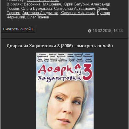
В ролях:
Вероника Пляшкевич
,
Юрий Батурин
,
Александр
Песков
,
Ольга Бурлакова
,
Святослав Астрамович
,
Денис
Паршин
,
Ангелина Ландышко
,
Юлианна Михневич
,
Руслан
Чернецкий
,
Олег Ткачёв
16-02-2018, 16:44
Доярка из Хацапетовки 3 (2006) - смотреть онлайн