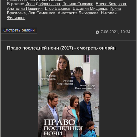
В ролях:
Иван Добронравов
,
Полина Сыркина
,
Елена Захарова
,
Анатолий Пашинин
,
Егор Баринов
,
Василий Мищенко
,
Ирина
Бразговка
,
Лев Семашков
,
Анастасия Бибарцева
,
Николай
Филиппов
7-06-2021, 19:34
Право последней ночи (2017) - смотреть онлайн