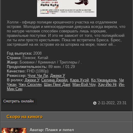
Холли - офицер полиции крошечного участка на отдаленном
острове. Молодая и мягкосердечная девушка всегда верила, что
по натуре человек способен совершать лишь хорошие,
правильные поступки. И это не зависит от того, что полицейский
ли ты или просто крестьянин. Пока не встретила Брюса. Брюс,
застрявший на их острове из-за шторма на море, помог ей...
Год выпуска:
2008
Страна:
Гонконг, Китай
Жанр:
Боевики / Криминал / Триллеры / .
Продолжительность:
89 мин. / 01:29
Качество:
FHD (1080p)
Режиссер:
Чунг Чи Ли
,
Джеки У
В ролях:
Джеки У
,
Селина Джейд
,
Кара Хуэй
,
Ко Чжаньвэнь
,
Чи
Чжан
,
Чжу Сюэлян
,
Шан Пенг Данг
,
Ман-Вэй Чоу
,
Хау-Йю Нг
,
Ин-
Мин Син
2-11-2022, 23:31
Скоро на киного
Аватар: Пламя и пепел