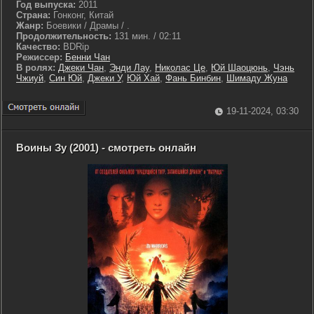
Год выпуска:
2011
Страна:
Гонконг, Китай
Жанр:
Боевики / Драмы / .
Продолжительность:
131 мин. / 02:11
Качество:
BDRip
Режиссер:
Бенни Чан
В ролях:
Джеки Чан
,
Энди Лау
,
Николас Це
,
Юй Шаоцюнь
,
Чэнь
Чжиуй
,
Син Юй
,
Джеки У
,
Юй Хай
,
Фань Бинбин
,
Шимаду Жуна
19-11-2024, 03:30
Воины Зу (2001) - смотреть онлайн