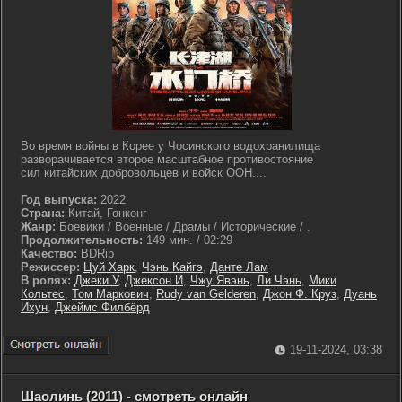
Во время войны в Корее у Чосинского водохранилища
разворачивается второе масштабное противостояние
сил китайских добровольцев и войск ООН....
Год выпуска:
2022
Страна:
Китай, Гонконг
Жанр:
Боевики / Военные / Драмы / Исторические / .
Продолжительность:
149 мин. / 02:29
Качество:
BDRip
Режиссер:
Цуй Харк
,
Чэнь Кайгэ
,
Данте Лам
В ролях:
Джеки У
,
Джексон И
,
Чжу Явэнь
,
Ли Чэнь
,
Мики
Кольтес
,
Том Маркович
,
Rudy van Gelderen
,
Джон Ф. Круз
,
Дуань
Ихун
,
Джеймс Филбёрд
19-11-2024, 03:38
Шаолинь (2011) - смотреть онлайн