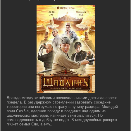
Вражда между китайскими военачальниками достигла своего
предела. В безудержном стремлении завоевать соседние
территории они погружают страну в пучину раздора. Молодой
воин Сяо Че, одержав победу в поединке над одним из
шаолиньских мастеров, начинает этим хвалиться. Но
самонадеянность к добру не ведёт. В междоусобных распрях
гибнет семья Сяо, а ему...