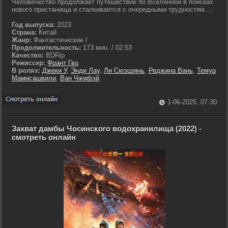
Человечество продолжает путешествие по Вселенной в поисках
нового пристанища и сталкивается с очередными трудностям....
Год выпуска:
2023
Страна:
Китай
Жанр:
Фантастические / .
Продолжительность:
173 мин. / 02:53
Качество:
BDRip
Режиссер:
Франт Гво
В ролях:
Джеки У
,
Энди Лау
,
Ли Сюэцзянь
,
Реджина Вань
,
Темур
Мамисашвили
,
Ван Чжифэй
1-06-2025, 07:30
Захват дамбы Чосинского водохранилища (2022) -
смотреть онлайн