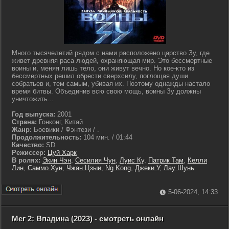
Много тысячелетий рядом с нами расположено царство Зу, где
живет древняя раса людей, охраняющая мир. Это бессмертные
воины и, меняя лишь тело, они живут вечно. Но кое-кто из
бессмертных решил обрести сверхсилу, поглощая души
собратьев и, тем самым, убивая их. Поэтому однажды настало
время битвы. Объединив всю свою мощь, воины Зу должны
уничтожить...
Год выпуска:
2001
Страна:
Гонконг, Китай
Жанр:
Боевики / Фэнтези / .
Продолжительность:
104 мин. / 01:44
Качество:
SD
Режиссер:
Цуй Харк
В ролях:
Экин Чэн
,
Сесилия Чун
,
Луис Ку
,
Патрик Там
,
Келли
Лин
,
Саммо Хун
,
Чжан Цзыи
,
Ng Kong
,
Джеки У
,
Лау Шунь
5-06-2024, 14:33
Мег 2: Впадина (2023) - смотреть онлайн