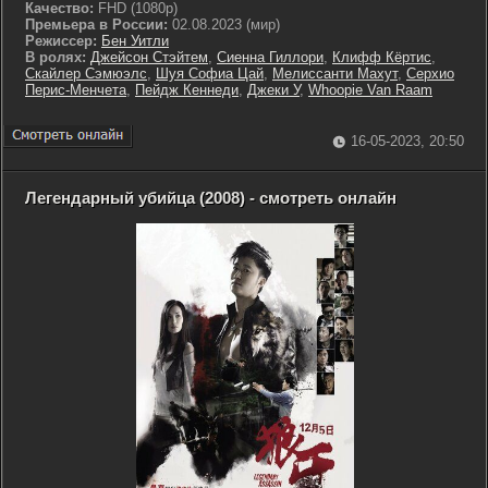
Качество:
FHD (1080p)
Премьера в России:
02.08.2023 (мир)
Режиссер:
Бен Уитли
В ролях:
Джейсон Стэйтем
,
Сиенна Гиллори
,
Клифф Кёртис
,
Скайлер Сэмюэлс
,
Шуя Софиа Цай
,
Мелиссанти Махут
,
Серхио
Перис-Менчета
,
Пейдж Кеннеди
,
Джеки У
,
Whoopie Van Raam
16-05-2023, 20:50
Легендарный убийца (2008) - смотреть онлайн