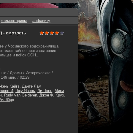
комментариям
алфавиту
 - смотреть
ее у Чосинского водохранилища
ое масштабное противостояние
льцев и войск ООН....
г
ые / Драмы / Исторические / .
149 мин. / 02:29
Чэнь Кайгэ
,
Данте Лам
ексон И
,
Чжу Явэнь
,
Ли Чэнь
,
Мики
ч
,
Rudy van Gelderen
,
Джон Ф. Круз
,
Филбёрд