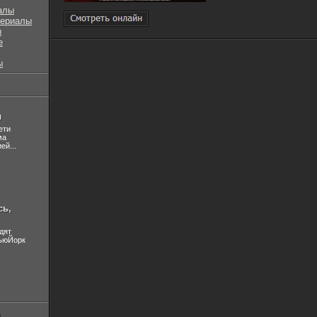
алы
сериалы
ы
е
ы
л
ети
ма
ей...
сь,
дят
НьюЙорк