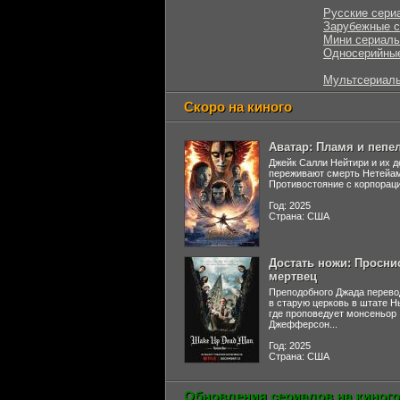
Русские сери
Зарубежные 
Мини сериал
Односерийны
Мультсериал
Скоро на киного
Аватар: Пламя и пепе
Джейк Салли Нейтири и их д
переживают смерть Нетейа
Противостояние с корпораци
Год: 2025
Страна: США
Достать ножи: Просни
мертвец
Преподобного Джада перево
в старую церковь в штате 
где проповедует монсеньор
Джефферсон...
Год: 2025
Страна: США
Обновления сериалов на киного