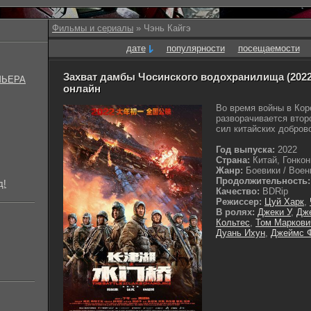
Фильмы и сериалы
» Чэнь Кайгэ
дате
популярности
посещаемости
Захват дамбы Чосинского водохранилища (2022)
МЬЕРА
онлайн
Во время войны в Кор
разворачивается втор
сил китайских доброво
Год выпуска:
2022
Страна:
Китай, Гонкон
Жанр:
Боевики / Военн
Продолжительность:
д!
Качество:
BDRip
Режиссер:
Цуй Харк
,
В ролях:
Джеки У
,
Дж
Кольтес
,
Том Маркови
Дуань Ихун
,
Джеймс 