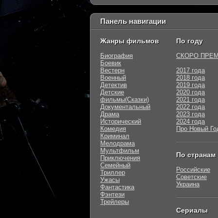
Панель навигации
Жанры фильмов
По году
Биография
СКОРО ПРЕ
Боевик
Вестерн
2017 года
Военный
2018 года
Детектив
2019 года
Детские
2020 года
фильмы(Сказки)
2021 года
Документальный
2022 года
Драма
2023 года
Исторический
2024 года
Комедия
Про Новый Го
Криминал
Мелодрама
Мультфильм
По странам
Приключения
Семейный
Российские
Триллер
Советские
Ужасы
Украина
Фантастика
Фэнтези
Трейлеры
Сериалы