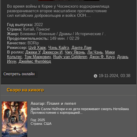
Во время войны в Корее у Чосинского водохранилища
разворачивается второе масштабное противостояние
сил китайских добровольцев и войск ООН....
Год выпуска:
2022
Страна:
Китай, Гонконг
Жанр:
Боевики / Военные / Драмы / Исторические / .
Продолжительность:
149 мин. / 02:29
Качество:
BDRip
Режиссер:
Цуй Харк
,
Чэнь Кайгэ
,
Данте Лам
В ролях:
Джеки У
,
Джексон И
,
Чжу Явэнь
,
Ли Чэнь
,
Мики
Кольтес
,
Том Маркович
,
Rudy van Gelderen
,
Джон Ф. Круз
,
Дуань
Ихун
,
Джеймс Филбёрд
19-11-2024, 03:38
Скоро на киного
Аватар: Пламя и пепел
Джейк Салли Нейтири и их дети переживают смерть Нетейама
Противостояние с корпорацией...
Год: 2025
Страна: США